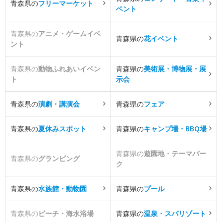
青森県の
フリーマーケット
ベント
青森県の
アニメ・ゲームイベ
青森県の
花イベント
ント
青森県の
動物ふれあいイベン
青森県の
美術展・博物展・展
ト
示会
青森県の
演劇・講演会
青森県の
フェア
青森県の
夏休みスポット
青森県の
キャンプ場・BBQ場
青森県の
遊園地・テーマパー
青森県の
グランピング
ク
青森県の
水族館・動物園
青森県の
プール
青森県の
ビーチ・海水浴場
青森県の
温泉・スパリゾート