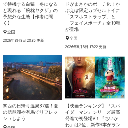
で待機する白猫→冬になる
ドがまさかのポーチ化！か
と現れる「腕枕ヤクザ」の
ぷえぼ限定カプセルトイに
予想外な生態【作者に聞
「スマホストラップ」と
く】
「フェイスポーチ」全10種
が登場
全国
全国
2026年8月8日 20:35
更新
2026年8月8日 17:22
更新
関西の日帰り温泉37選！夏
【映画ランキング】『スパ
の琵琶湖や有馬でリフレッ
イダーマン』シリーズ最高
シュしよう
発進で初登場V！『ちいか
わ』は2位、新作3本がラン
全国