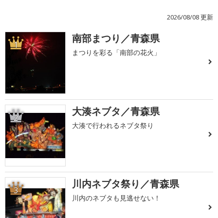
2026/08/08 更新
南部まつり／青森県
1
まつりを彩る「南部の花火」
大湊ネブタ／青森県
2
大湊で行われるネブタ祭り
川内ネブタ祭り／青森県
3
川内のネブタも見逃せない！