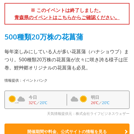
※ このイベントは終了しました。
青森県のイベントはこちらからご確認ください。
500種類20万株の花菖蒲
毎年楽しみにしている人が多い花菖蒲（ハナショウブ）ま
つり。500種類20万株の花菖蒲が次々に咲き誇る様子は圧
巻。鯉艸郷オリジナルの花菖蒲も必見。
情報提供：イベントバンク
今日
明日
32℃
／
20℃
26℃
／
20℃
天気情報提供元：株式会社ライフビジネスウェザー
開催期間や料金、公式サイトの
情報を見る