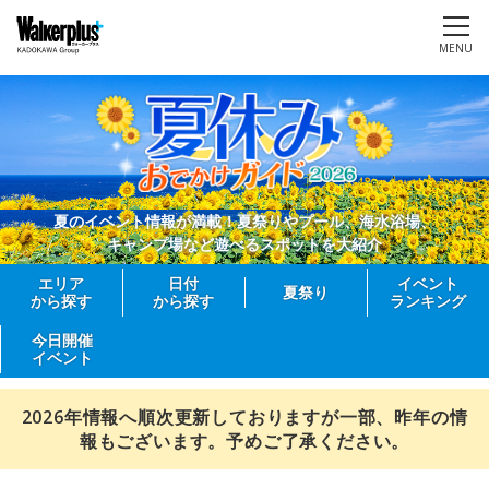
MENU
夏のイベント情報が満載！夏祭りやプール、海水浴場、
キャンプ場など遊べるスポットを大紹介
エリア
日付
イベント
夏祭り
から探す
から探す
ランキング
今日開催
イベント
2026年情報へ順次更新しておりますが一部、昨年の情
報もございます。予めご了承ください。