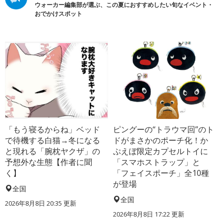
ウォーカー編集部が選ぶ、この夏におすすめしたい旬なイベント・
おでかけスポット
「もう寝るからね」ベッド
ピングーの“トラウマ回”のト
で待機する白猫→冬になる
ドがまさかのポーチ化！か
と現れる「腕枕ヤクザ」の
ぷえぼ限定カプセルトイに
予想外な生態【作者に聞
「スマホストラップ」と
く】
「フェイスポーチ」全10種
が登場
全国
全国
2026年8月8日 20:35
更新
2026年8月8日 17:22
更新