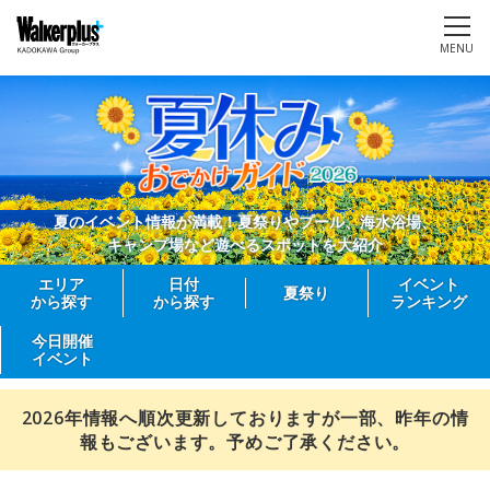
MENU
夏のイベント情報が満載！夏祭りやプール、海水浴場、
キャンプ場など遊べるスポットを大紹介
エリア
日付
イベント
夏祭り
から探す
から探す
ランキング
今日開催
イベント
2026年情報へ順次更新しておりますが一部、昨年の情
報もございます。予めご了承ください。