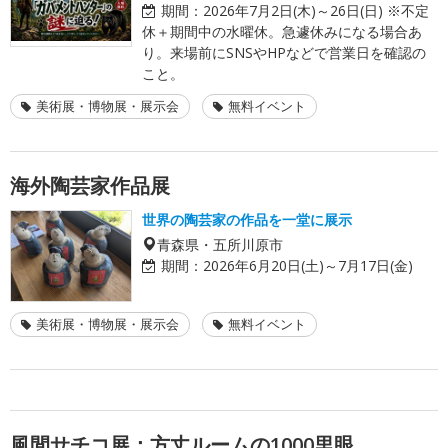
期間：
2026年7月2日(木)～26日(日) ※不定
休＋期間中の水曜休。急遽休みになる場合あ
り。来場前にSNSやHPなどで営業日を確認の
こと。
美術展・博物展・展示会
無料イベント
海外陶芸家作品展
世界の陶芸家の作品を一堂に展示
青森県・五所川原市
期間：
2026年6月20日(土)～7月17日(金)
美術展・博物展・展示会
無料イベント
風間サチコ展：方丈ルームの1000里眼