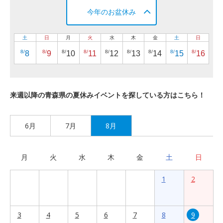
今年のお盆休み
土
日
月
火
水
木
金
土
日
8/
8/
8/
8/
8/
8/
8/
8/
8/
8
9
10
11
12
13
14
15
16
来週以降の青森県の夏休みイベントを探している方はこちら！
6月
7月
8月
月
火
水
木
金
土
日
1
2
3
4
5
6
7
8
9