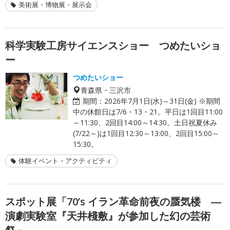
美術展・博物展・展示会
科学実験工房サイエンスショー つめたいショ
ー
つめたいショー
青森県・三沢市
期間：
2026年7月1日(水)～31日(金) ※期間
中の休館日は7/6・13・21。平日は1回目11:00
～11:30、2回目14:00～14:30。土日祝夏休み
(7/22～)は1回目12:30～13:00、2回目15:00～
15:30。
体験イベント・アクティビティ
スポット展「70’s イラン革命前夜の蜃気楼 ―
演劇実験室『天井棧敷』が参加した幻の芸術