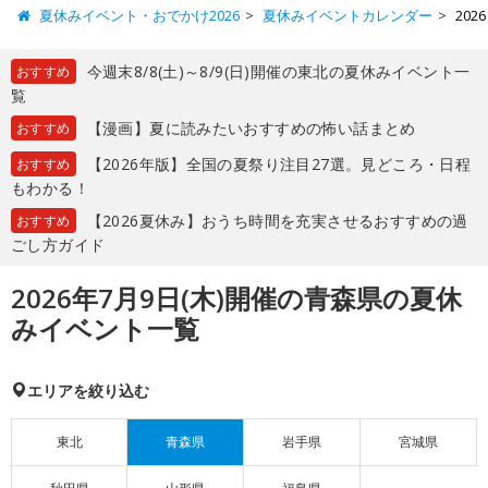
夏休みイベント・おでかけ2026
夏休みイベントカレンダー
20
今週末8/8(土)～8/9(日)開催の東北の夏休みイベント一
おすすめ
覧
【漫画】夏に読みたいおすすめの怖い話まとめ
おすすめ
【2026年版】全国の夏祭り注目27選。見どころ・日程
おすすめ
もわかる！
【2026夏休み】おうち時間を充実させるおすすめの過
おすすめ
ごし方ガイド
2026年7月9日(木)開催の青森県の夏休
みイベント一覧
エリアを絞り込む
東北
青森県
岩手県
宮城県