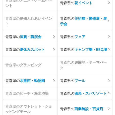
青森県の
アニメ・ゲームイベ
青森県の
花イベント
ント
青森県の
動物ふれあいイベン
青森県の
美術展・博物展・展
ト
示会
青森県の
演劇・講演会
青森県の
フェア
青森県の
夏休みスポット
青森県の
キャンプ場・BBQ場
青森県の
遊園地・テーマパー
青森県の
グランピング
ク
青森県の
水族館・動物園
青森県の
プール
青森県の
ビーチ・海水浴場
青森県の
温泉・スパリゾート
青森県の
アウトレット・ショ
青森県の
商業施設・百貨店
ッピングモール