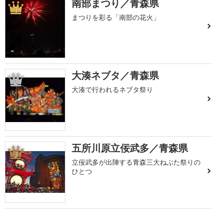
南部まつり／青森県
1
まつりを彩る「南部の花火」
大湊ネブタ／青森県
2
大湊で行われるネブタ祭り
五所川原立佞武多／青森県
3
立佞武多が出陣する青森三大ねぶた祭りの
ひとつ