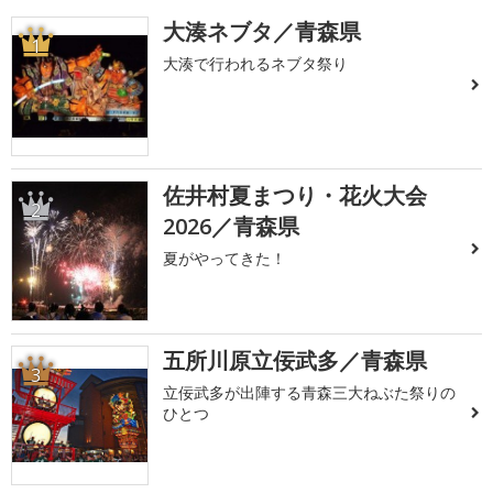
大湊ネブタ／青森県
1
大湊で行われるネブタ祭り
佐井村夏まつり・花火大会
2
2026／青森県
夏がやってきた！
五所川原立佞武多／青森県
3
立佞武多が出陣する青森三大ねぶた祭りの
ひとつ