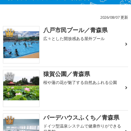
2026/08/07 更新
八戸市民プール／青森県
1
広々とした開放感ある屋外プール
猿賀公園／青森県
2
桜や蓮の花が魅了する自然あふれる公園
バーデハウスふくち／青森県
3
ドイツ型温泉システムで健康作りができる