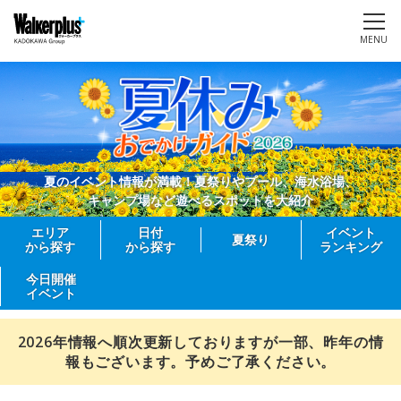
MENU
夏のイベント情報が満載！夏祭りやプール、海水浴場、
キャンプ場など遊べるスポットを大紹介
エリア
日付
イベント
夏祭り
から探す
から探す
ランキング
今日開催
イベント
2026年情報へ順次更新しておりますが一部、昨年の情
報もございます。予めご了承ください。