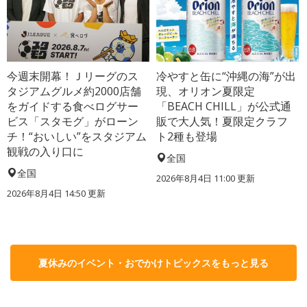
今週末開幕！Ｊリーグのス
冷やすと缶に“沖縄の海”が出
タジアムグルメ約2000店舗
現、オリオン夏限定
をガイドする食べログサー
「BEACH CHILL」が公式通
ビス「スタモグ」がローン
販で大人気！夏限定クラフ
チ！“おいしい”をスタジアム
ト2種も登場
観戦の入り口に
全国
全国
2026年8月4日 11:00
更新
2026年8月4日 14:50
更新
夏休みのイベント・おでかけトピックスをもっと見る