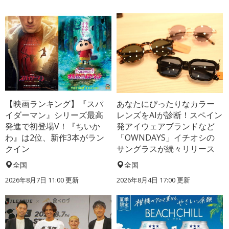
【映画ランキング】『スパ
あなたにぴったりなカラー
イダーマン』シリーズ最高
レンズをAIが診断！スペイン
発進で初登場V！『ちいか
発アイウェアブランドなど
わ』は2位、新作3本がラン
「OWNDAYS」イチオシの
クイン
サングラスが続々リリース
全国
全国
2026年8月7日 11:00
更新
2026年8月4日 17:00
更新