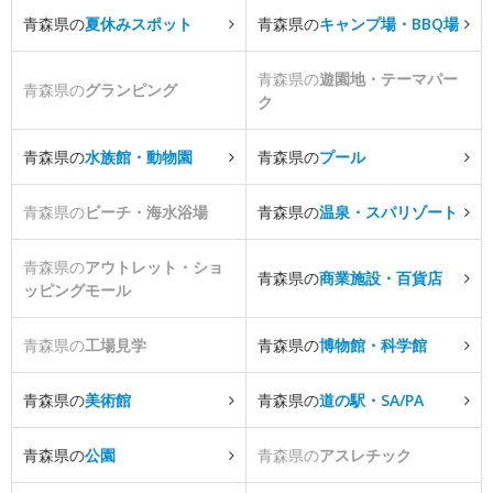
青森県の
夏休みスポット
青森県の
キャンプ場・BBQ場
青森県の
遊園地・テーマパー
青森県の
グランピング
ク
青森県の
水族館・動物園
青森県の
プール
青森県の
ビーチ・海水浴場
青森県の
温泉・スパリゾート
青森県の
アウトレット・ショ
青森県の
商業施設・百貨店
ッピングモール
青森県の
工場見学
青森県の
博物館・科学館
青森県の
美術館
青森県の
道の駅・SA/PA
青森県の
公園
青森県の
アスレチック