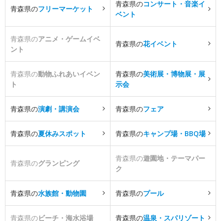
青森県の
コンサート・音楽イ
青森県の
フリーマーケット
ベント
青森県の
アニメ・ゲームイベ
青森県の
花イベント
ント
青森県の
動物ふれあいイベン
青森県の
美術展・博物展・展
ト
示会
青森県の
演劇・講演会
青森県の
フェア
青森県の
夏休みスポット
青森県の
キャンプ場・BBQ場
青森県の
遊園地・テーマパー
青森県の
グランピング
ク
青森県の
水族館・動物園
青森県の
プール
青森県の
ビーチ・海水浴場
青森県の
温泉・スパリゾート