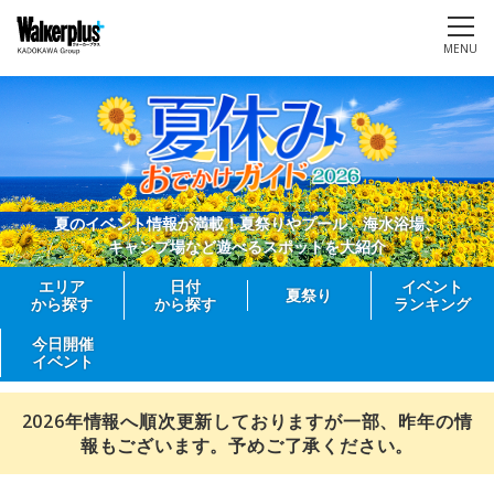
MENU
夏のイベント情報が満載！夏祭りやプール、海水浴場、
キャンプ場など遊べるスポットを大紹介
エリア
日付
イベント
夏祭り
から探す
から探す
ランキング
今日開催
イベント
2026年情報へ順次更新しておりますが一部、昨年の情
報もございます。予めご了承ください。