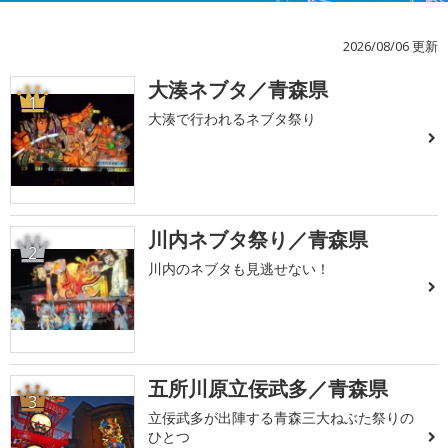
2026/08/06 更新
大湊ネブタ／青森県
1
大湊で行われるネブタ祭り
川内ネブタ祭り／青森県
2
川内のネブタも見逃せない！
五所川原立佞武多／青森県
3
立佞武多が出陣する青森三大ねぶた祭りの
ひとつ