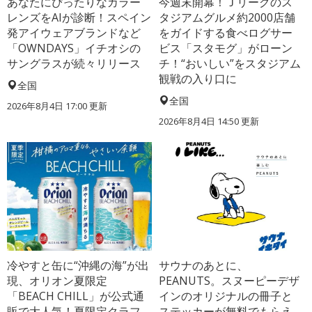
あなたにぴったりなカラー
今週末開幕！Ｊリーグのス
レンズをAIが診断！スペイン
タジアムグルメ約2000店舗
発アイウェアブランドなど
をガイドする食べログサー
「OWNDAYS」イチオシの
ビス「スタモグ」がローン
サングラスが続々リリース
チ！“おいしい”をスタジアム
観戦の入り口に
全国
全国
2026年8月4日 17:00
更新
2026年8月4日 14:50
更新
冷やすと缶に“沖縄の海”が出
サウナのあとに、
現、オリオン夏限定
PEANUTS。スヌーピーデザ
「BEACH CHILL」が公式通
インのオリジナルの冊子と
販で大人気！夏限定クラフ
ステッカーが無料でもらえ