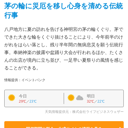
茅の輪に災厄を移し心身を清める伝統
行事
八戸地方に夏の訪れを告げる神明宮の茅の輪くぐり。茅で
できた大きな輪をくぐり抜けることにより、今年前半のけ
がれをはらい落とし、残り半年間の無病息災を願う伝統行
事。奉納神楽の披露や盆踊り大会が行われるほか、たくさ
んの出店が境内に立ち並び、一足早い夏祭りの風情を感じ
ることができる。
情報提供：イベントバンク
今日
明日
29℃
／
23℃
32℃
／
22℃
天気情報提供元：株式会社ライフビジネスウェザー