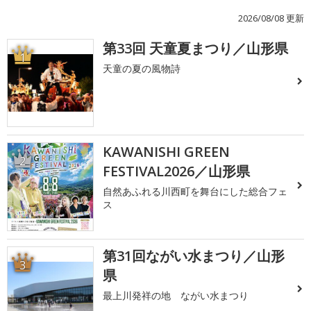
2026/08/08 更新
第33回 天童夏まつり／山形県
1
天童の夏の風物詩
KAWANISHI GREEN
2
FESTIVAL2026／山形県
自然あふれる川西町を舞台にした総合フェ
ス
第31回ながい水まつり／山形
3
県
最上川発祥の地 ながい水まつり