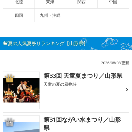
北陸
東海
関西
中国
四国
九州・沖縄
夏の人気夏祭りランキング【山形県】
2026/08/08 更新
第33回 天童夏まつり／山形県
1
天童の夏の風物詩
第31回ながい水まつり／山形
2
県