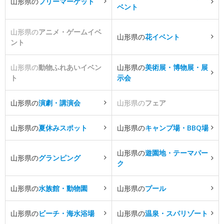
山形県の
フリーマーケット
ベント
山形県の
アニメ・ゲームイベ
山形県の
花イベント
ント
山形県の
動物ふれあいイベン
山形県の
美術展・博物展・展
ト
示会
山形県の
演劇・講演会
山形県の
フェア
山形県の
夏休みスポット
山形県の
キャンプ場・BBQ場
山形県の
遊園地・テーマパー
山形県の
グランピング
ク
山形県の
水族館・動物園
山形県の
プール
山形県の
ビーチ・海水浴場
山形県の
温泉・スパリゾート