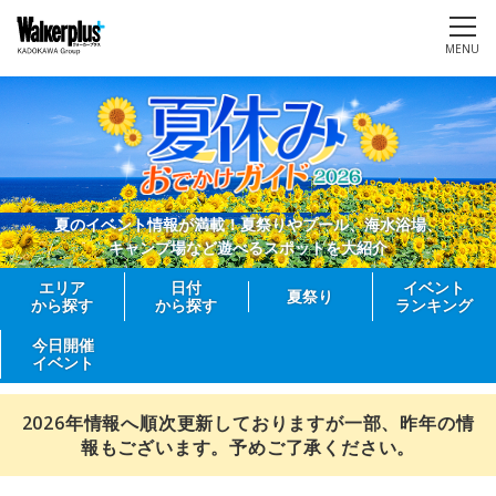
MENU
夏のイベント情報が満載！夏祭りやプール、海水浴場、
キャンプ場など遊べるスポットを大紹介
エリア
日付
イベント
夏祭り
から探す
から探す
ランキング
今日開催
イベント
2026年情報へ順次更新しておりますが一部、昨年の情
報もございます。予めご了承ください。