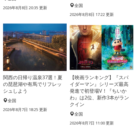
全国
2026年8月8日 20:35
更新
2026年8月8日 17:22
更新
関西の日帰り温泉37選！夏
【映画ランキング】『スパ
の琵琶湖や有馬でリフレッ
イダーマン』シリーズ最高
シュしよう
発進で初登場V！『ちいか
わ』は2位、新作3本がラン
全国
クイン
2026年8月7日 18:25
更新
全国
2026年8月7日 11:00
更新