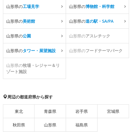
山形県の
工場見学
山形県の
博物館・科学館
山形県の
美術館
山形県の
道の駅・SA/PA
山形県の
公園
山形県の
アスレチック
山形県の
タワー・展望施設
山形県の
フードテーマパーク
山形県の
牧場・レジャー＆リ
ゾート施設
周辺の都道府県から探す
東北
青森県
岩手県
宮城県
秋田県
山形県
福島県