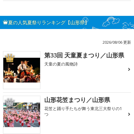
夏の人気夏祭りランキング【山形県】
2026/08/06 更新
第33回 天童夏まつり／山形県
1
天童の夏の風物詩
山形花笠まつり／山形県
2
花笠と踊り手たちが舞う東北三大祭りの1
つ