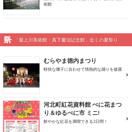
術館
「最上川美術館・真下慶治記念館」近くの夏祭り
むらやま徳内まつり
軽快な囃子に合わせて情熱的な踊りを披露
河北町紅花資料館 べに花まつ
り＆ゆるべに市 ミニ!
鮮やかな紅花を満喫できる2日間！