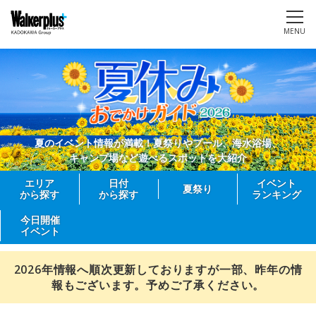
MENU
夏のイベント情報が満載！夏祭りやプール、海水浴場、
キャンプ場など遊べるスポットを大紹介
エリア
日付
イベント
夏祭り
から探す
から探す
ランキング
今日開催
イベント
2026年情報へ順次更新しておりますが一部、昨年の情
報もございます。予めご了承ください。