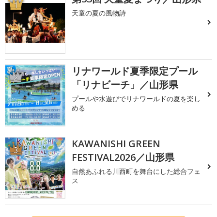
1
天童の夏の風物詩
リナワールド夏季限定プール
2
「リナビーチ」／山形県
プールや水遊びでリナワールドの夏を楽し
める
KAWANISHI GREEN
3
FESTIVAL2026／山形県
自然あふれる川西町を舞台にした総合フェ
ス