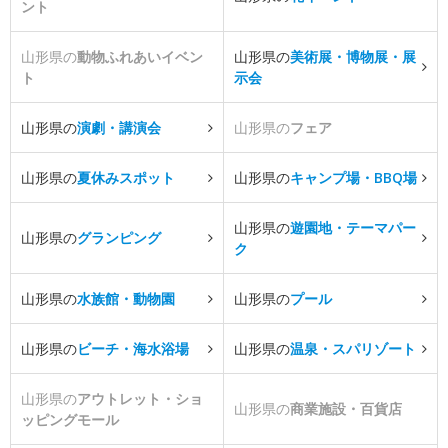
ント
山形県の
動物ふれあいイベン
山形県の
美術展・博物展・展
ト
示会
山形県の
演劇・講演会
山形県の
フェア
山形県の
夏休みスポット
山形県の
キャンプ場・BBQ場
山形県の
遊園地・テーマパー
山形県の
グランピング
ク
山形県の
水族館・動物園
山形県の
プール
山形県の
ビーチ・海水浴場
山形県の
温泉・スパリゾート
山形県の
アウトレット・ショ
山形県の
商業施設・百貨店
ッピングモール