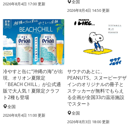
全国
2026年8月4日 17:00
更新
2026年8月4日 14:50
更新
冷やすと缶に“沖縄の海”が出
サウナのあとに、
現、オリオン夏限定
PEANUTS。スヌーピーデザ
「BEACH CHILL」が公式通
インのオリジナルの冊子と
販で大人気！夏限定クラフ
ステッカーが無料でもらえ
ト2種も登場
る企画が全国33の温浴施設
でスタート
全国
全国
2026年8月4日 11:00
更新
2026年8月3日 18:00
更新