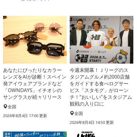
あなたにぴったりなカラー
今週末開幕！Ｊリーグのス
レンズをAIが診断！スペイン
タジアムグルメ約2000店舗
発アイウェアブランドなど
をガイドする食べログサー
「OWNDAYS」イチオシの
ビス「スタモグ」がローン
サングラスが続々リリース
チ！“おいしい”をスタジアム
観戦の入り口に
全国
全国
2026年8月4日 17:00
更新
2026年8月4日 14:50
更新