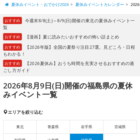
夏休みイベント・おでかけ2026
夏休みイベントカレンダー
20
今週末8/8(土)～8/9(日)開催の東北の夏休みイベント一
おすすめ
覧
【漫画】夏に読みたいおすすめの怖い話まとめ
おすすめ
【2026年版】全国の夏祭り注目27選。見どころ・日程
おすすめ
もわかる！
【2026夏休み】おうち時間を充実させるおすすめの過
おすすめ
ごし方ガイド
2026年8月9日(日)開催の福島県の夏休
みイベント一覧
エリアを絞り込む
東北
青森県
岩手県
宮城県