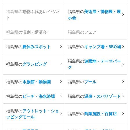
福島県の
動物ふれあいイベン
福島県の
美術展・博物展・展
ト
示会
福島県の
演劇・講演会
福島県の
フェア
福島県の
夏休みスポット
福島県の
キャンプ場・BBQ場
福島県の
遊園地・テーマパー
福島県の
グランピング
ク
福島県の
水族館・動物園
福島県の
プール
福島県の
ビーチ・海水浴場
福島県の
温泉・スパリゾート
福島県の
アウトレット・ショ
福島県の
商業施設・百貨店
ッピングモール