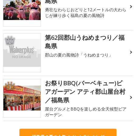
島県
勇壮なわらじおどりと12メートルの大わら
じが練り歩く福島の夏の風物詩
第62回郡山うねめまつり／福
2
島県
郡山の夏の風物詩「うねめまつり」
お祭りBBQ(バーベキュー)ビ
3
アガーデン アティ郡山屋台村
／福島県
屋台グルメとBBQを楽しめる全天候型ビア
ガーデン