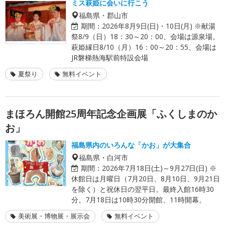
ミス萩姫に会いに行こう
福島県・郡山市
期間：
2026年8月9日(日)・10日(月) ※献湯
祭8/9（日）18：30～20：00、会場は源泉場。
萩姫縁日8/10（月）16：00～20：55、会場は
JR磐梯熱海駅前特設会場
夏祭り
無料イベント
まほろん開館25周年記念企画展「ふくしまのか
お」
福島県内のいろんな「かお」が大集合
福島県・白河市
期間：
2026年7月18日(土)～9月27日(日) ※
休館日は月曜日（7月20日、8月10日、9月21日
を除く）と祝休日の翌平日。最終入館16時30
分。7月18日は10時30分開館、11時開幕。
美術展・博物展・展示会
無料イベント