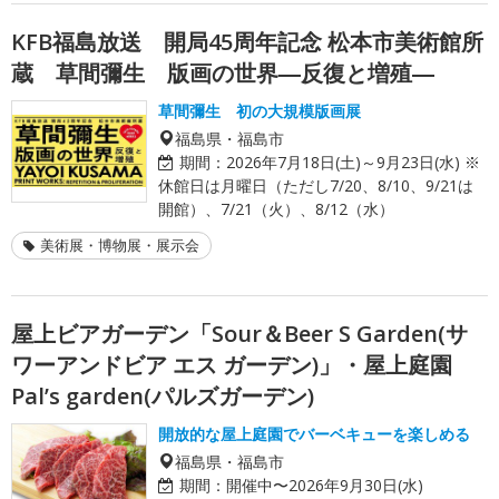
KFB福島放送 開局45周年記念 松本市美術館所
蔵 草間彌生 版画の世界―反復と増殖―
草間彌生 初の大規模版画展
福島県・福島市
期間：
2026年7月18日(土)～9月23日(水) ※
休館日は月曜日（ただし7/20、8/10、9/21は
開館）、7/21（火）、8/12（水）
美術展・博物展・展示会
屋上ビアガーデン「Sour＆Beer S Garden(サ
ワーアンドビア エス ガーデン)」・屋上庭園
Pal’s garden(パルズガーデン)
開放的な屋上庭園でバーベキューを楽しめる
福島県・福島市
期間：
開催中〜2026年9月30日(水)