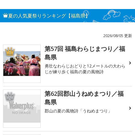
夏の人気夏祭りランキング【福島県】
2026/08/05 更新
第57回 福島わらじまつり／福
1
島県
勇壮なわらじおどりと12メートルの大わら
じが練り歩く福島の夏の風物詩
第62回郡山うねめまつり／福
2
島県
郡山の夏の風物詩「うねめまつり」