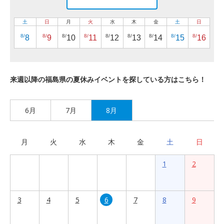
土
日
月
火
水
木
金
土
日
8/
8/
8/
8/
8/
8/
8/
8/
8/
8
9
10
11
12
13
14
15
16
来週以降の福島県の夏休みイベントを探している方はこちら！
6月
7月
8月
月
火
水
木
金
土
日
1
2
3
4
5
6
7
8
9