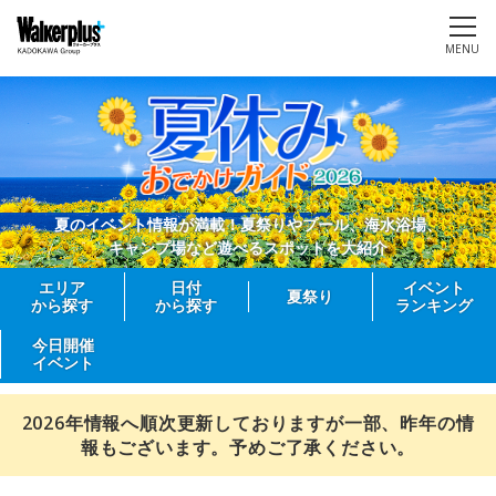
MENU
夏のイベント情報が満載！夏祭りやプール、海水浴場、
キャンプ場など遊べるスポットを大紹介
エリア
日付
イベント
夏祭り
から探す
から探す
ランキング
今日開催
イベント
2026年情報へ順次更新しておりますが一部、昨年の情
報もございます。予めご了承ください。