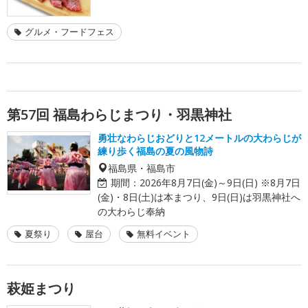
グルメ・フードフェス
第57回 福島わらじまつり・羽黒神社
勇壮なわらじおどりと12メートルの大わらじが
練り歩く福島の夏の風物詩
福島県・福島市
期間：
2026年8月7日(金)～9日(日) ※8月7日
(金)・8日(土)は本まつり、9日(日)は羽黒神社へ
の大わらじ奉納
夏祭り
屋台
無料イベント
萩姫まつり