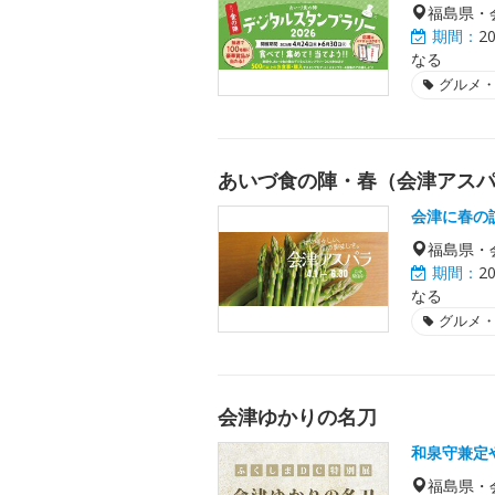
福島県・
期間：
2
なる
グルメ
あいづ食の陣・春（会津アス
会津に春の
福島県・
期間：
2
なる
グルメ
会津ゆかりの名刀
和泉守兼定
福島県・