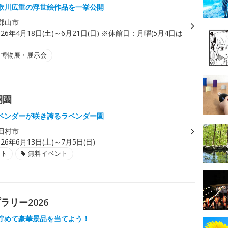
歌川広重の浮世絵作品を一挙公開
郡山市
026年4月18日(土)～6月21日(日) ※休館日：月曜(5月4日は
・博物展・展示会
開園
ベンダーが咲き誇るラベンダー園
田村市
026年6月13日(土)～7月5日(日)
ント
無料イベント
リー2026
貯めて豪華景品を当てよう！