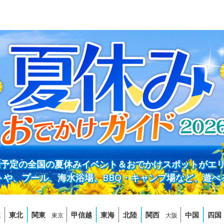
開催予定の全国の夏休みイベント＆おでかけスポットがエ
トや、プール、海水浴場、BBQ・キャンプ場など、遊べ
道
東北
関東
甲信越
東海
北陸
関西
中国
四国
東京
大阪