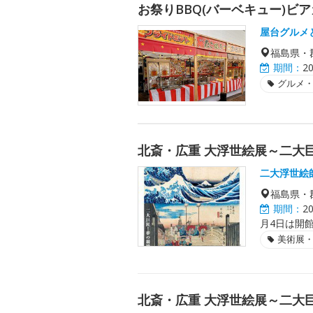
お祭りBBQ(バーベキュー)ビ
屋台グルメ
福島県・
期間：
2
グルメ
北斎・広重 大浮世絵展～二大
二大浮世絵
福島県・
期間：
2
月4日は開館
美術展
北斎・広重 大浮世絵展～二大