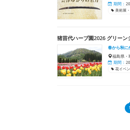
期間：
2
美術展
猪苗代ハーブ園2026 グリー
春から秋に
福島県・
期間：
2
花イベ