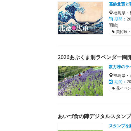
葛飾北斎と
福島県・
期間：
2
開館)
美術展
2026あぶくま洞ラベンダー園
数万株のラ
福島県・
期間：
2
花イベ
あいづ食の陣デジタルスタンプラ
スタンプを