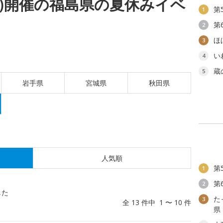
(金)開催の福島県の夏休みイベ
第
1
第
2
ほ
3
い
4
蔵
5
岩手県
宮城県
秋田県
人気順
第
1
第
2
した
た
3
全 13 件中 1 〜 10 件
県