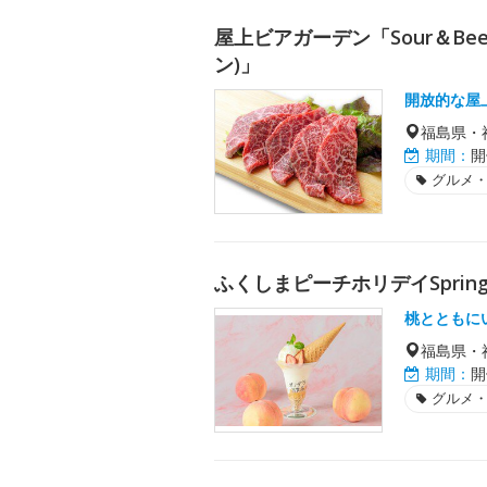
屋上ビアガーデン「Sour＆Beer
ン)」
開放的な屋
福島県・
期間：
開
グルメ
ふくしまピーチホリデイSpring 
桃とともに
福島県・
期間：
開
グルメ