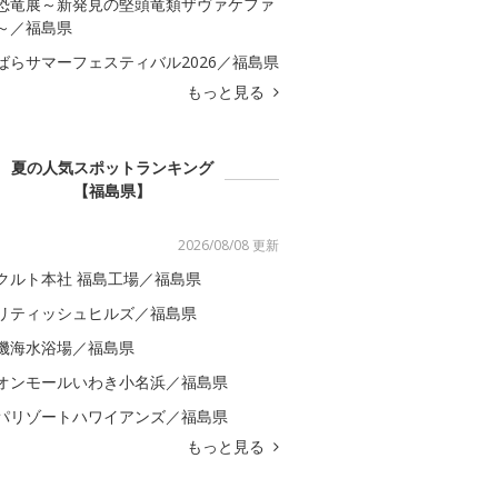
恐竜展～新発見の堅頭竜類ザヴァケファ
～／福島県
ばらサマーフェスティバル2026／福島県
もっと見る
夏の人気スポットランキング
【福島県】
2026/08/08 更新
クルト本社 福島工場／福島県
リティッシュヒルズ／福島県
磯海水浴場／福島県
オンモールいわき小名浜／福島県
パリゾートハワイアンズ／福島県
もっと見る