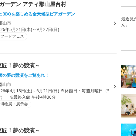
アガーデン アティ郡山屋台村
とBBQを楽しめる全天候型ビアガーデン
最近見
郡山市
ん。
026年5月21日(木)～9月27日(日)
・フードフェス
巨匠！夢の競演～
師の夢の競演をご覧あれ！
郡山市
026年4月18日(土)～6月21日(日) ※休館日：毎週月曜日（5
） ※最終入館 午後4時30分
・博物展・展示会
巨匠！夢の競演～