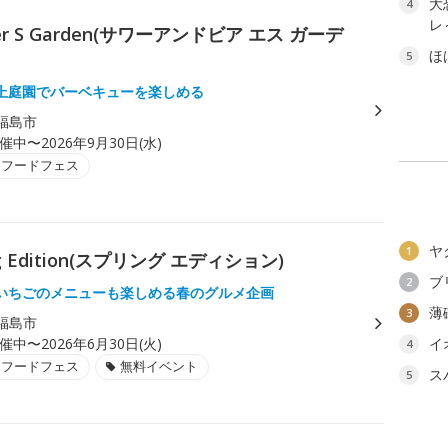
大
4
レ
 S Garden(サワーアンドビア エス ガーデ
ほ
5
上庭園でバーベキューを楽しめる
福島市
催中〜2026年9月30日(水)
・フードフェス
ヤ
1
Edition(スプリング エディション)
ブ
2
いちごのメニューも楽しめる春のグルメ企画
薄
3
福島市
催中〜2026年6月30日(火)
イ
4
・フードフェス
無料イベント
ス
5