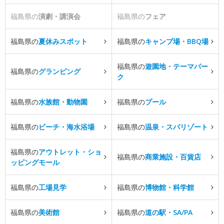
福島県の
演劇・講演会
福島県の
フェア
福島県の
夏休みスポット
福島県の
キャンプ場・BBQ場
福島県の
遊園地・テーマパー
福島県の
グランピング
ク
福島県の
水族館・動物園
福島県の
プール
福島県の
ビーチ・海水浴場
福島県の
温泉・スパリゾート
福島県の
アウトレット・ショ
福島県の
商業施設・百貨店
ッピングモール
福島県の
工場見学
福島県の
博物館・科学館
福島県の
美術館
福島県の
道の駅・SA/PA