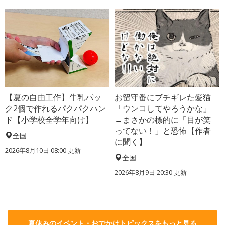
【夏の自由工作】牛乳パッ
お留守番にブチギレた愛猫
ク2個で作れるパクパクハン
「ウンコしてやろうかな」
ド【小学校全学年向け】
→まさかの標的に「目が笑
ってない！」と恐怖【作者
全国
に聞く】
2026年8月10日 08:00
更新
全国
2026年8月9日 20:30
更新
夏休みのイベント・おでかけトピックスをもっと見る