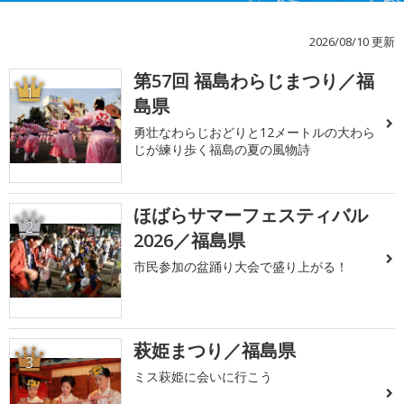
2026/08/10 更新
第57回 福島わらじまつり／福
1
島県
勇壮なわらじおどりと12メートルの大わら
じが練り歩く福島の夏の風物詩
ほばらサマーフェスティバル
2
2026／福島県
市民参加の盆踊り大会で盛り上がる！
萩姫まつり／福島県
3
ミス萩姫に会いに行こう