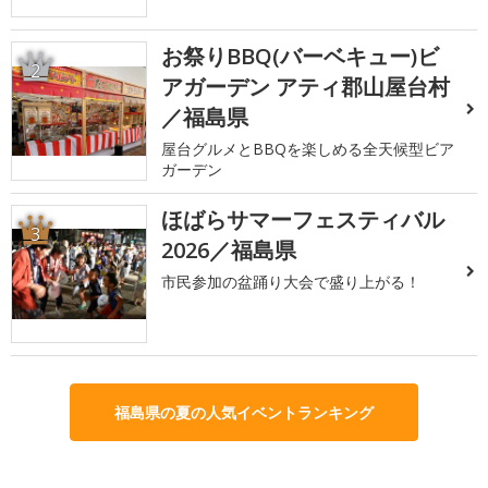
お祭りBBQ(バーベキュー)ビ
2
アガーデン アティ郡山屋台村
／福島県
屋台グルメとBBQを楽しめる全天候型ビア
ガーデン
ほばらサマーフェスティバル
3
2026／福島県
市民参加の盆踊り大会で盛り上がる！
福島県の夏の人気イベントランキング