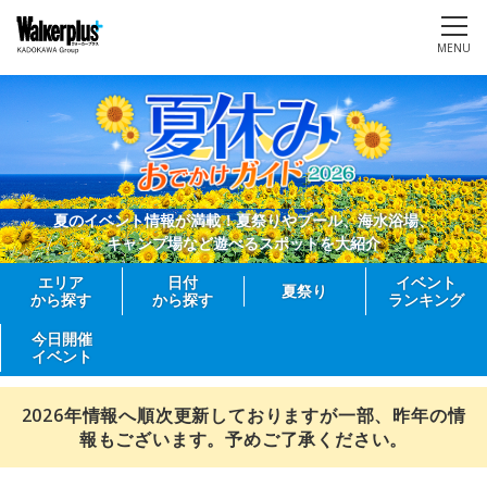
MENU
夏のイベント情報が満載！夏祭りやプール、海水浴場、
キャンプ場など遊べるスポットを大紹介
エリア
日付
イベント
夏祭り
から探す
から探す
ランキング
今日開催
イベント
2026年情報へ順次更新しておりますが一部、昨年の情
報もございます。予めご了承ください。