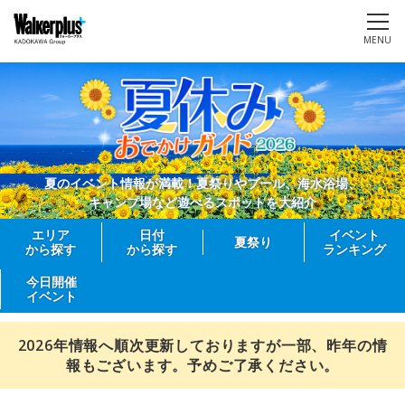
MENU
夏のイベント情報が満載！夏祭りやプール、海水浴場、
キャンプ場など遊べるスポットを大紹介
エリア
日付
イベント
夏祭り
から探す
から探す
ランキング
今日開催
イベント
2026年情報へ順次更新しておりますが一部、昨年の情
報もございます。予めご了承ください。