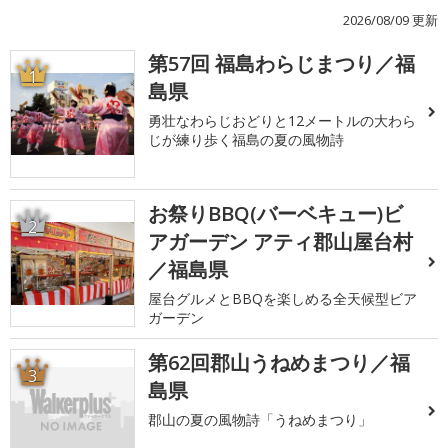
2026/08/09 更新
第57回 福島わらじまつり／福
1
島県
勇壮なわらじおどりと12メートルの大わら
じが練り歩く福島の夏の風物詩
お祭りBBQ(バーベキュー)ビ
2
アガーデン アティ郡山屋台村
／福島県
屋台グルメとBBQを楽しめる全天候型ビア
ガーデン
第62回郡山うねめまつり／福
3
島県
郡山の夏の風物詩「うねめまつり」