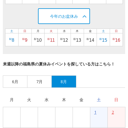
今年のお盆休み
土
日
月
火
水
木
金
土
日
8/
8/
8/
8/
8/
8/
8/
8/
8/
8
9
10
11
12
13
14
15
16
来週以降の福島県の夏休みイベントを探している方はこちら！
6月
7月
8月
月
火
水
木
金
土
日
1
2