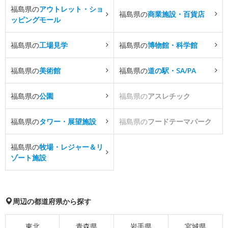
福島県の
アウトレット・ショ
福島県の
商業施設・百貨店
ッピングモール
福島県の
工場見学
福島県の
博物館・科学館
福島県の
美術館
福島県の
道の駅・SA/PA
福島県の
公園
福島県の
アスレチック
福島県の
タワー・展望施設
福島県の
フードテーマパーク
福島県の
牧場・レジャー＆リ
ゾート施設
周辺の都道府県から探す
東北
青森県
岩手県
宮城県