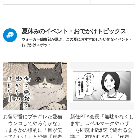
夏休みのイベント・おでかけトピックス
ウォーカー編集部が選ぶ、この夏におすすめしたい旬なイベント・
おでかけスポット
お留守番にブチギレた愛猫
新任PTA会長「無駄をなくし
「ウンコしてやろうかな」
ます」→ベルマークやバザ
→まさかの標的に「目が笑
ーを即廃止!?爆速で終わる会
ってない！」と恐怖【作者
議に「有能すぎる」【作者