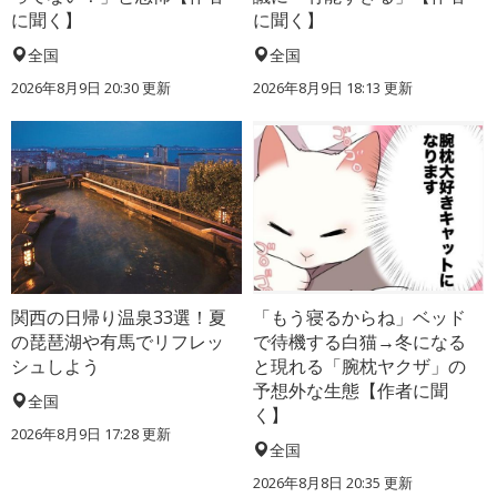
に聞く】
に聞く】
全国
全国
2026年8月9日 20:30
更新
2026年8月9日 18:13
更新
関西の日帰り温泉33選！夏
「もう寝るからね」ベッド
の琵琶湖や有馬でリフレッ
で待機する白猫→冬になる
シュしよう
と現れる「腕枕ヤクザ」の
予想外な生態【作者に聞
全国
く】
2026年8月9日 17:28
更新
全国
2026年8月8日 20:35
更新