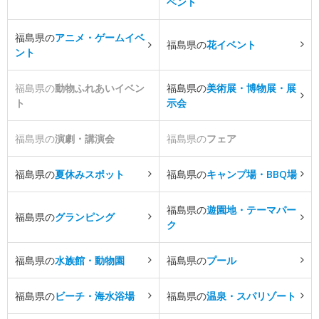
ベント
福島県の
アニメ・ゲームイベ
福島県の
花イベント
ント
福島県の
動物ふれあいイベン
福島県の
美術展・博物展・展
ト
示会
福島県の
演劇・講演会
福島県の
フェア
福島県の
夏休みスポット
福島県の
キャンプ場・BBQ場
福島県の
遊園地・テーマパー
福島県の
グランピング
ク
福島県の
水族館・動物園
福島県の
プール
福島県の
ビーチ・海水浴場
福島県の
温泉・スパリゾート