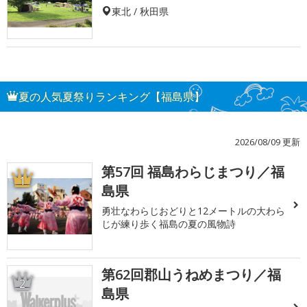
東北 / 秋田県
夏の人気夏祭りランキング【福島県】
2026/08/09 更新
第57回 福島わらじまつり／福
1
島県
勇壮なわらじおどりと12メートルの大わら
じが練り歩く福島の夏の風物詩
第62回郡山うねめまつり／福
2
島県