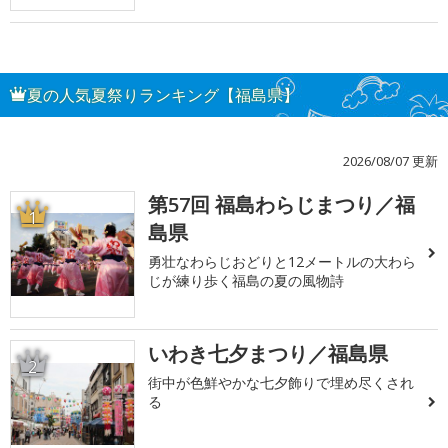
夏の人気夏祭りランキング【福島県】
2026/08/07 更新
第57回 福島わらじまつり／福
1
島県
勇壮なわらじおどりと12メートルの大わら
じが練り歩く福島の夏の風物詩
いわき七夕まつり／福島県
2
街中が色鮮やかな七夕飾りで埋め尽くされ
る