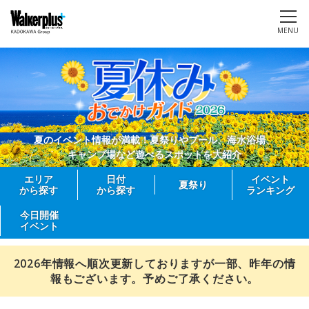
MENU
夏のイベント情報が満載！夏祭りやプール、海水浴場、
キャンプ場など遊べるスポットを大紹介
エリア
日付
イベント
夏祭り
から探す
から探す
ランキング
今日開催
イベント
2026年情報へ順次更新しておりますが一部、昨年の情
報もございます。予めご了承ください。