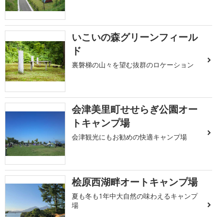
いこいの森グリーンフィール
ド
裏磐梯の山々を望む抜群のロケーション
会津美里町せせらぎ公園オー
トキャンプ場
会津観光にもお勧めの快適キャンプ場
桧原西湖畔オートキャンプ場
夏も冬も1年中大自然の味わえるキャンプ
場