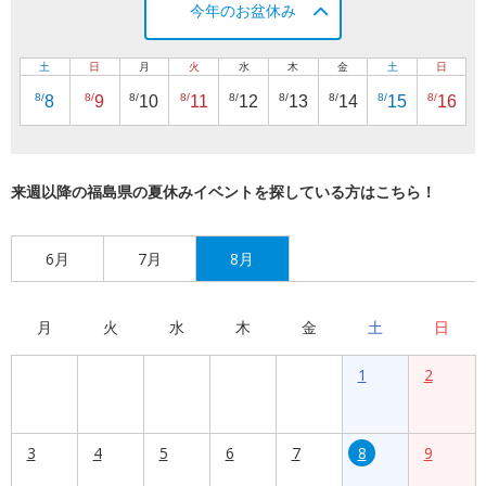
今年のお盆休み
土
日
月
火
水
木
金
土
日
8/
8/
8/
8/
8/
8/
8/
8/
8/
8
9
10
11
12
13
14
15
16
来週以降の福島県の夏休みイベントを探している方はこちら！
6月
7月
8月
月
火
水
木
金
土
日
1
2
3
4
5
6
7
8
9