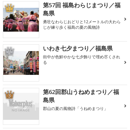
第57回 福島わらじまつり／福
1
島県
勇壮なわらじおどりと12メートルの大わら
じが練り歩く福島の夏の風物詩
いわき七夕まつり／福島県
2
街中が色鮮やかな七夕飾りで埋め尽くされ
る
第62回郡山うねめまつり／福
3
島県
郡山の夏の風物詩「うねめまつり」