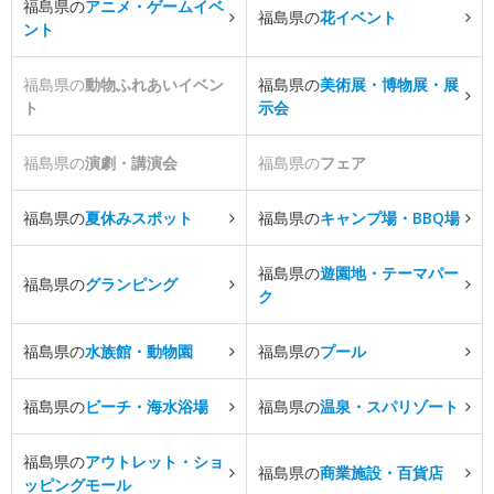
福島県の
アニメ・ゲームイベ
福島県の
花イベント
ント
福島県の
動物ふれあいイベン
福島県の
美術展・博物展・展
ト
示会
福島県の
演劇・講演会
福島県の
フェア
福島県の
夏休みスポット
福島県の
キャンプ場・BBQ場
福島県の
遊園地・テーマパー
福島県の
グランピング
ク
福島県の
水族館・動物園
福島県の
プール
福島県の
ビーチ・海水浴場
福島県の
温泉・スパリゾート
福島県の
アウトレット・ショ
福島県の
商業施設・百貨店
ッピングモール