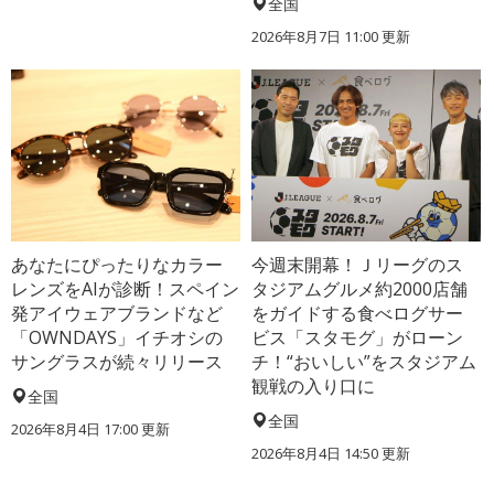
全国
2026年8月7日 11:00
更新
あなたにぴったりなカラー
今週末開幕！Ｊリーグのス
レンズをAIが診断！スペイン
タジアムグルメ約2000店舗
発アイウェアブランドなど
をガイドする食べログサー
「OWNDAYS」イチオシの
ビス「スタモグ」がローン
サングラスが続々リリース
チ！“おいしい”をスタジアム
観戦の入り口に
全国
全国
2026年8月4日 17:00
更新
2026年8月4日 14:50
更新