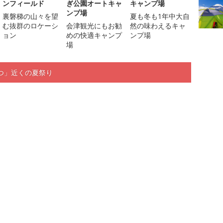
ンフィールド
ぎ公園オートキャ
キャンプ場
ンプ場
裏磐梯の山々を望
夏も冬も1年中大自
む抜群のロケーシ
会津観光にもお勧
然の味わえるキャ
ョン
めの快適キャンプ
ンプ場
場
つ」近くの夏祭り