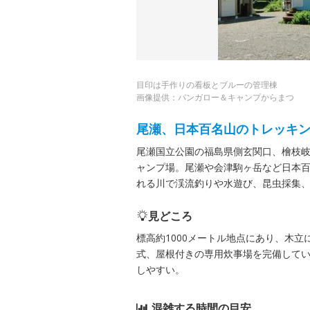
目印は手作りの看板とブルーの管理棟
画像提供：バンガロー＆キャンプからまつ
尾瀬、日本百名山のトレッキ
尾瀬国立公園の福島県側玄関口、檜枝
ャンプ場。尾瀬や会津駒ヶ岳など日本
れる川で渓流釣りや水遊び、昆虫採集
見どころ
標高約1000メートル地点にあり、木
式、屋根付きの専用炊事場を完備して
しやすい。
混雑する時間の目安