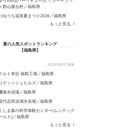
祭りBBQ(バーベキュー)ビアガーデン ア
ィ郡山屋台村／福島県
つねうち温泉夏まつり2026／福島県
もっと見る
夏の人気スポットランキング
【福島県】
2026/08/07 更新
クルト本社 福島工場／福島県
リティッシュヒルズ／福島県
磯海水浴場／福島県
苗代志田浜湖水浴場／福島県
くしま森の科学体験センター(ムシテック
ールド)／福島県
もっと見る