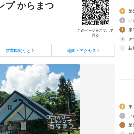
ンプ からまつ
第
1
い
2
第
3
このページをスマホで
見る
き
4
萩
5
営業時間など
地図・アクセス
第
1
い
2
第
3