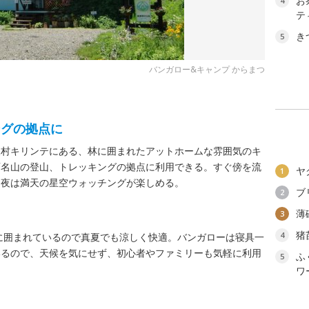
お
4
テ
き
5
バンガロー&キャンプ からまつ
ングの拠点に
岐村キリンテにある、林に囲まれたアットホームな雰囲気のキ
百名山の登山、トレッキングの拠点に利用できる。すぐ傍を流
ヤ
1
、夜は満天の星空ウォッチングが楽しめる。
ブ
2
薄
3
猪
4
立に囲まれているので真夏でも涼しく快適。バンガローは寝具一
いるので、天候を気にせず、初心者やファミリーも気軽に利用
ふ
5
ワ