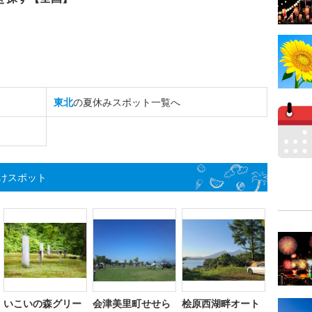
東北
の夏休みスポット一覧へ
けスポット
いこいの森グリー
会津美里町せせら
桧原西湖畔オート