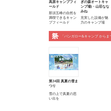
高原キャンプフィ
ぎの森オートキャ
ールド
ンプ場)・山荘なな
みね
那須五峰の自然を
満喫できるキャン
充実した設備が魅
プフィールド
力のキャンプ場
「バンガロー&キャンプ からま
第34回 真夏の雪ま
つり
雪の上で真夏の思
い出を