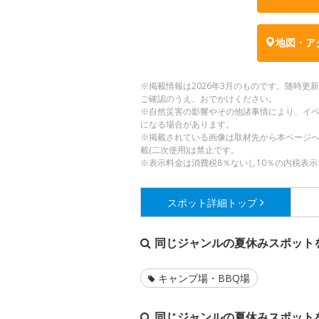
地図・ア
※掲載情報は2026年3月のものです。随時
ご確認のうえ、おでかけください。
※自然災害の影響やその他諸事情により、イ
になる場合があります。
※掲載されている画像は取材先から本ページ
載(二次使用)は禁止です。
※表示料金は消費税8％ないし10％の内税表示
スポット詳細
トップ
同じジャンルの夏休みスポット
キャンプ場・BBQ場
同じジャンルの夏休みスポット