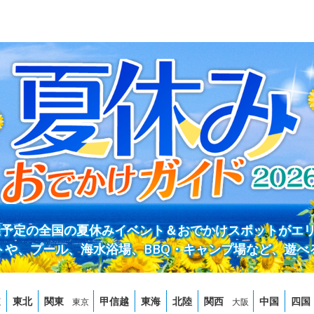
開催予定の全国の夏休みイベント＆おでかけスポットがエ
トや、プール、海水浴場、BBQ・キャンプ場など、遊べ
道
東北
関東
甲信越
東海
北陸
関西
中国
四国
東京
大阪