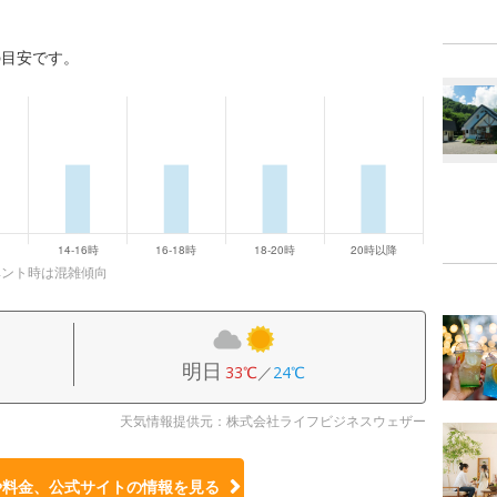
の目安です。
ベント時は混雑傾向
明日
33℃
／
24℃
天気情報提供元：株式会社ライフビジネスウェザー
や料金、公式サイトの
情報を見る