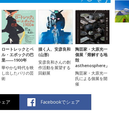
ロートレックとベ
描く人、安彦良和
陶芸家・大原光一
ル・エポックの巴
(山形)
個展「熔解する地
里――1900年
殻
安彦良和さんの創
asthenosphere」
華やかな時代を映
作活動を展望する
し出したパリの芸
回顧展
陶芸家・大原光一
術
氏による個展を開
催
でシェア
Facebookでシェア