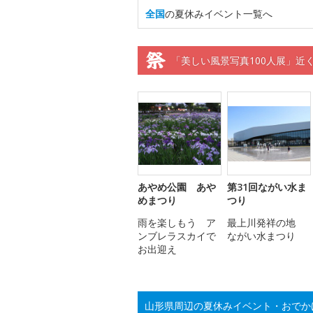
全国
の夏休みイベント一覧へ
「美しい風景写真100人展」近
あやめ公園 あや
第31回ながい水ま
めまつり
つり
雨を楽しもう ア
最上川発祥の地
ンブレラスカイで
ながい水まつり
お出迎え
山形県周辺の夏休みイベント・おでか