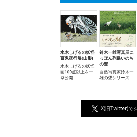
水木しげるの妖怪
鈴木一雄写真展に
百鬼夜行展(山形)
っぽん列島いのち
の聲
水木しげるの妖怪
画100点以上を一
自然写真家鈴木一
挙公開
雄の聲シリーズ
X(旧Twitter)