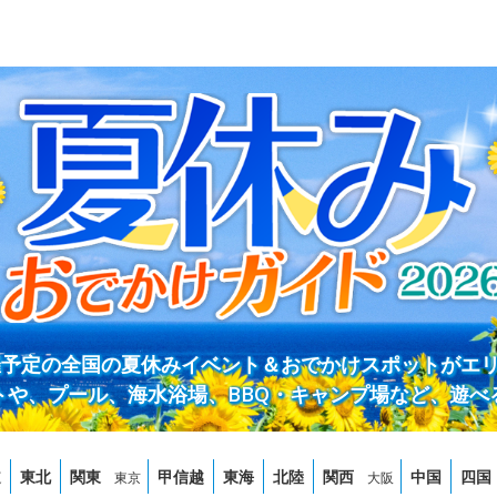
開催予定の全国の夏休みイベント＆おでかけスポットがエ
トや、プール、海水浴場、BBQ・キャンプ場など、遊べ
道
東北
関東
甲信越
東海
北陸
関西
中国
四国
東京
大阪