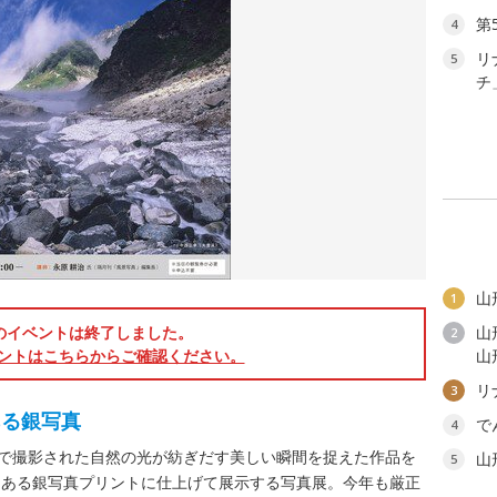
第
4
リ
5
チ
山
1
のイベントは終了しました。
山
2
ントはこちらからご確認ください。
山
リ
3
ある銀写真
で
4
ムで撮影された自然の光が紡ぎだす美しい瞬間を捉えた作品を
山
5
えある銀写真プリントに仕上げて展示する写真展。今年も厳正