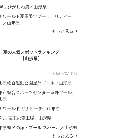
56回ひがしね祭／山形県
ナワールド夏季限定プール「リナビー
」／山形県
もっと見る
夏の人気スポットランキング
【山形県】
2026/08/07 更新
形県総合運動公園屋外プール／山形県
形市総合スポーツセンター屋外プール／
形県
ナワールド リナビーチ／山形県
ん六 蔵王の森工場／山形県
形県県民の海・プール スパール／山形県
もっと見る