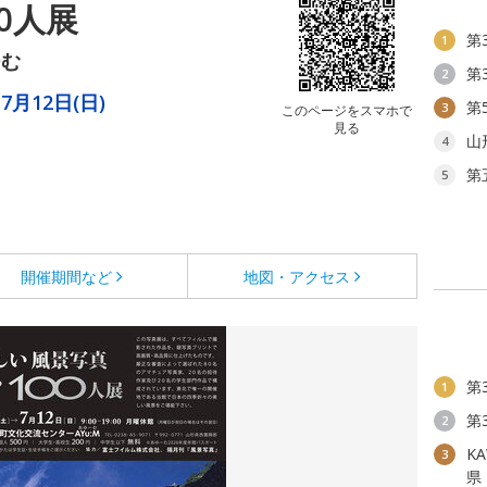
0人展
第
1
ーむ
第
2
7月12日(日)
第
3
このページをスマホで
見る
）
山
4
第
5
開催期間など
地図・アクセス
第
1
第
2
KA
3
県