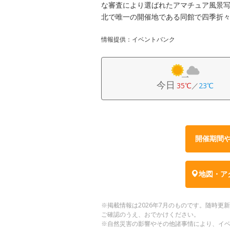
な審査により選ばれたアマチュア風景写
北で唯一の開催地である同館で四季折
情報提供：イベントバンク
今日
35℃
／
23℃
開催期間
地図・ア
※掲載情報は2026年7月のものです。随時
ご確認のうえ、おでかけください。
※自然災害の影響やその他諸事情により、イ