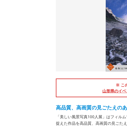
※ こ
山形県のイベ
高品質、高画質の見ごたえの
「美しい風景写真100人展」はフィル
捉えた作品を高品質、高画質の見ごた