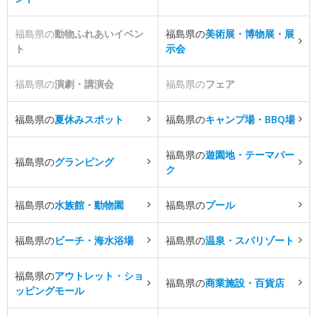
福島県の
動物ふれあいイベン
福島県の
美術展・博物展・展
ト
示会
福島県の
演劇・講演会
福島県の
フェア
福島県の
夏休みスポット
福島県の
キャンプ場・BBQ場
福島県の
遊園地・テーマパー
福島県の
グランピング
ク
福島県の
水族館・動物園
福島県の
プール
福島県の
ビーチ・海水浴場
福島県の
温泉・スパリゾート
福島県の
アウトレット・ショ
福島県の
商業施設・百貨店
ッピングモール