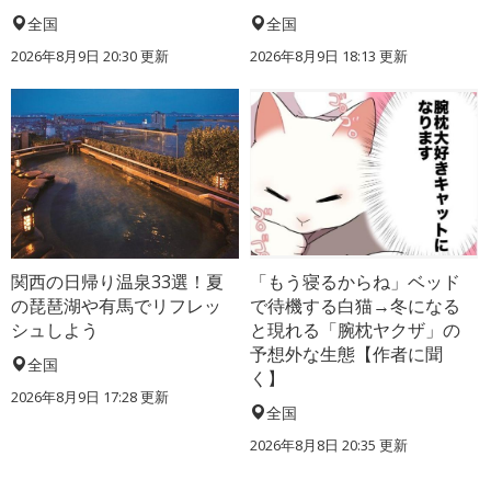
全国
全国
2026年8月9日 20:30
更新
2026年8月9日 18:13
更新
関西の日帰り温泉33選！夏
「もう寝るからね」ベッド
の琵琶湖や有馬でリフレッ
で待機する白猫→冬になる
シュしよう
と現れる「腕枕ヤクザ」の
予想外な生態【作者に聞
全国
く】
2026年8月9日 17:28
更新
全国
2026年8月8日 20:35
更新