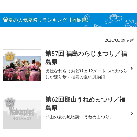
夏の人気夏祭りランキング【福島県】
2026/08/09 更新
第57回 福島わらじまつり／福
1
島県
勇壮なわらじおどりと12メートルの大わら
じが練り歩く福島の夏の風物詩
第62回郡山うねめまつり／福
2
島県
郡山の夏の風物詩「うねめまつり」