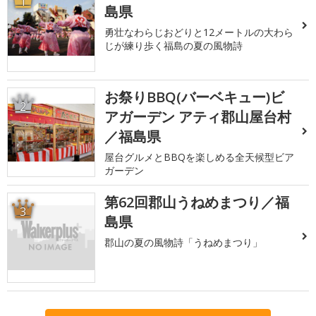
1
島県
勇壮なわらじおどりと12メートルの大わら
じが練り歩く福島の夏の風物詩
お祭りBBQ(バーベキュー)ビ
2
アガーデン アティ郡山屋台村
／福島県
屋台グルメとBBQを楽しめる全天候型ビア
ガーデン
第62回郡山うねめまつり／福
3
島県
郡山の夏の風物詩「うねめまつり」