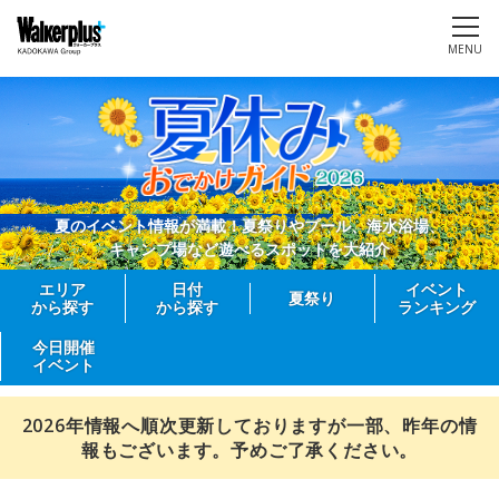
MENU
夏のイベント情報が満載！夏祭りやプール、海水浴場、
キャンプ場など遊べるスポットを大紹介
エリア
日付
イベント
夏祭り
から探す
から探す
ランキング
今日開催
イベント
2026年情報へ順次更新しておりますが一部、昨年の情
報もございます。予めご了承ください。