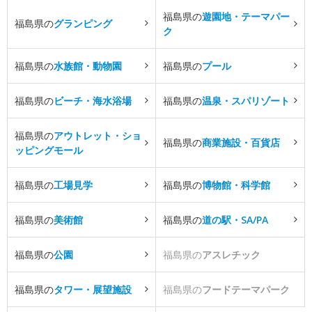
福島県の
遊園地・テーマパー
福島県の
グランピング
ク
福島県の
水族館・動物園
福島県の
プール
福島県の
ビーチ・海水浴場
福島県の
温泉・スパリゾート
福島県の
アウトレット・ショ
福島県の
商業施設・百貨店
ッピングモール
福島県の
工場見学
福島県の
博物館・科学館
福島県の
美術館
福島県の
道の駅・SA/PA
福島県の
公園
福島県の
アスレチック
福島県の
タワー・展望施設
福島県の
フードテーマパーク