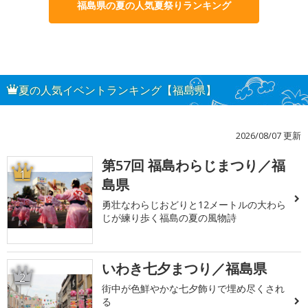
福島県の夏の人気夏祭りランキング
夏の人気イベントランキング【福島県】
2026/08/07 更新
第57回 福島わらじまつり／福
1
島県
勇壮なわらじおどりと12メートルの大わら
じが練り歩く福島の夏の風物詩
いわき七夕まつり／福島県
2
街中が色鮮やかな七夕飾りで埋め尽くされ
る