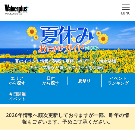
MENU
夏のイベント情報が満載！夏祭りやプール、海水浴場、
キャンプ場など遊べるスポットを大紹介
エリア
日付
イベント
夏祭り
から探す
から探す
ランキング
今日開催
イベント
2026年情報へ順次更新しておりますが一部、昨年の情
報もございます。予めご了承ください。