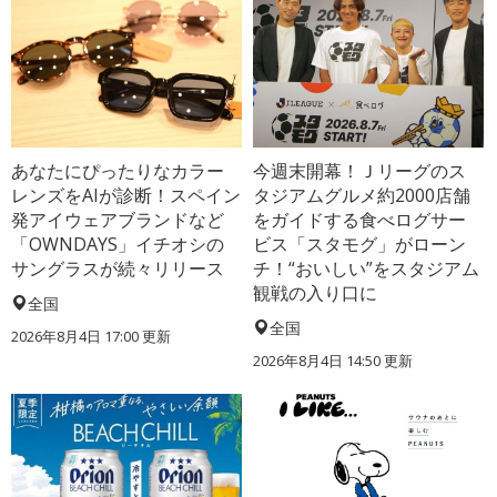
あなたにぴったりなカラー
今週末開幕！Ｊリーグのス
レンズをAIが診断！スペイン
タジアムグルメ約2000店舗
発アイウェアブランドなど
をガイドする食べログサー
「OWNDAYS」イチオシの
ビス「スタモグ」がローン
サングラスが続々リリース
チ！“おいしい”をスタジアム
観戦の入り口に
全国
全国
2026年8月4日 17:00
更新
2026年8月4日 14:50
更新