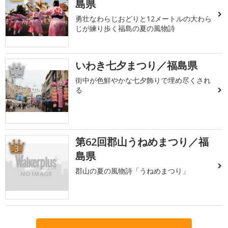
島県
勇壮なわらじおどりと12メートルの大わら
じが練り歩く福島の夏の風物詩
いわき七夕まつり／福島県
2
街中が色鮮やかな七夕飾りで埋め尽くされ
る
第62回郡山うねめまつり／福
3
島県
郡山の夏の風物詩「うねめまつり」