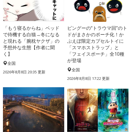
「もう寝るからね」ベッド
ピングーの“トラウマ回”のト
で待機する白猫→冬になる
ドがまさかのポーチ化！か
と現れる「腕枕ヤクザ」の
ぷえぼ限定カプセルトイに
予想外な生態【作者に聞
「スマホストラップ」と
く】
「フェイスポーチ」全10種
が登場
全国
全国
2026年8月8日 20:35
更新
2026年8月8日 17:22
更新