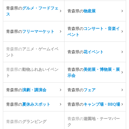
青森県の
グルメ・フードフェ
青森県の
物産展
ス
青森県の
コンサート・音楽イ
青森県の
フリーマーケット
ベント
青森県の
アニメ・ゲームイベ
青森県の
花イベント
ント
青森県の
動物ふれあいイベン
青森県の
美術展・博物展・展
ト
示会
青森県の
演劇・講演会
青森県の
フェア
青森県の
夏休みスポット
青森県の
キャンプ場・BBQ場
青森県の
遊園地・テーマパー
青森県の
グランピング
ク