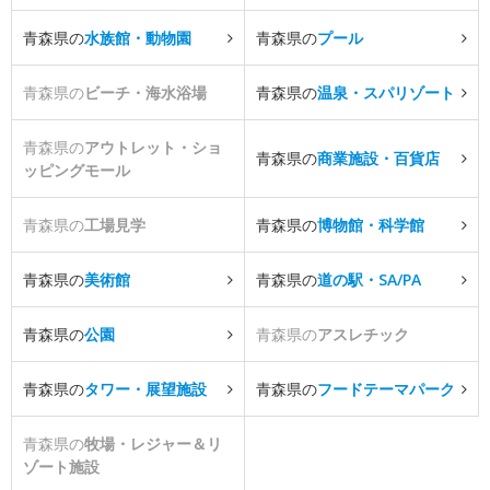
青森県の
水族館・動物園
青森県の
プール
青森県の
ビーチ・海水浴場
青森県の
温泉・スパリゾート
青森県の
アウトレット・ショ
青森県の
商業施設・百貨店
ッピングモール
青森県の
工場見学
青森県の
博物館・科学館
青森県の
美術館
青森県の
道の駅・SA/PA
青森県の
公園
青森県の
アスレチック
青森県の
タワー・展望施設
青森県の
フードテーマパーク
青森県の
牧場・レジャー＆リ
ゾート施設