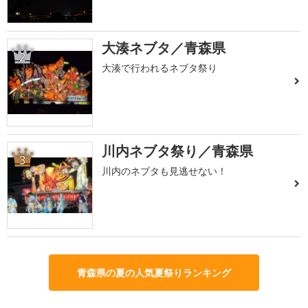
大湊ネブタ／青森県
2
大湊で行われるネブタ祭り
川内ネブタ祭り／青森県
3
川内のネブタも見逃せない！
青森県の夏の人気夏祭りランキング