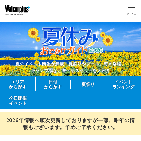
MENU
夏のイベント情報が満載！夏祭りやプール、海水浴場、
キャンプ場など遊べるスポットを大紹介
エリア
日付
イベント
夏祭り
から探す
から探す
ランキング
今日開催
イベント
2026年情報へ順次更新しておりますが一部、昨年の情
報もございます。予めご了承ください。