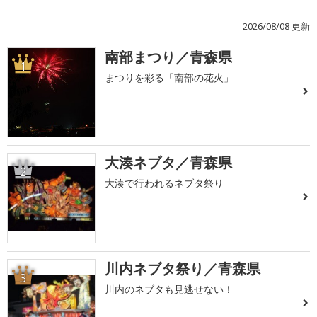
2026/08/08 更新
南部まつり／青森県
1
まつりを彩る「南部の花火」
大湊ネブタ／青森県
2
大湊で行われるネブタ祭り
川内ネブタ祭り／青森県
3
川内のネブタも見逃せない！