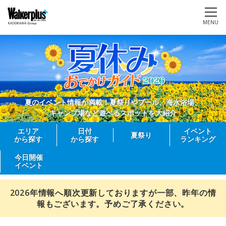
MENU
夏のイベント情報が満載！夏祭りやプール、海水浴場、
キャンプ場など遊べるスポットを大紹介
エリア
日付
イベント
夏祭り
から探す
から探す
ランキング
今日開催
イベント
2026年情報へ順次更新しておりますが一部、昨年の情
報もございます。予めご了承ください。