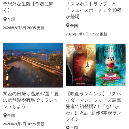
予想外な生態【作者に聞
「スマホストラップ」と
く】
「フェイスポーチ」全10種
が登場
全国
全国
2026年8月8日 20:35
更新
2026年8月8日 17:22
更新
関西の日帰り温泉37選！夏
【映画ランキング】『スパ
の琵琶湖や有馬でリフレッ
イダーマン』シリーズ最高
シュしよう
発進で初登場V！『ちいか
わ』は2位、新作3本がラン
全国
クイン
2026年8月7日 18:25
更新
全国