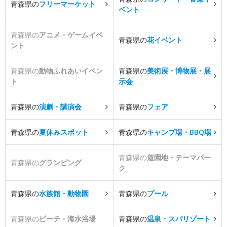
青森県の
フリーマーケット
ベント
青森県の
アニメ・ゲームイベ
青森県の
花イベント
ント
青森県の
動物ふれあいイベン
青森県の
美術展・博物展・展
ト
示会
青森県の
演劇・講演会
青森県の
フェア
青森県の
夏休みスポット
青森県の
キャンプ場・BBQ場
青森県の
遊園地・テーマパー
青森県の
グランピング
ク
青森県の
水族館・動物園
青森県の
プール
青森県の
ビーチ・海水浴場
青森県の
温泉・スパリゾート