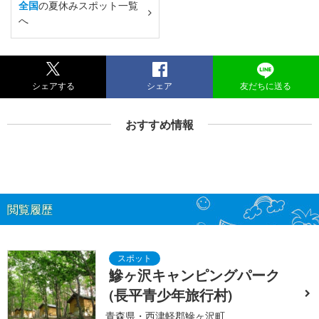
全国
の夏休みスポット一覧
へ
シェアする
シェア
友だちに送る
おすすめ情報
閲覧履歴
鰺ヶ沢キャンピングパーク
(長平青少年旅行村)
青森県・西津軽郡鰺ヶ沢町