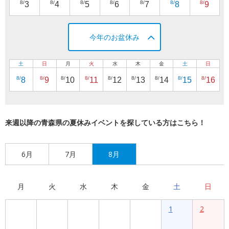
8/
8/
8/
8/
8/
8/
8/
3
4
5
6
7
8
9
今年のお盆休み
土
日
月
火
水
木
金
土
日
8/
8/
8/
8/
8/
8/
8/
8/
8/
8
9
10
11
12
13
14
15
16
来週以降の青森県の夏休みイベントを探している方はこちら！
6月
7月
8月
月
火
水
木
金
土
日
1
2