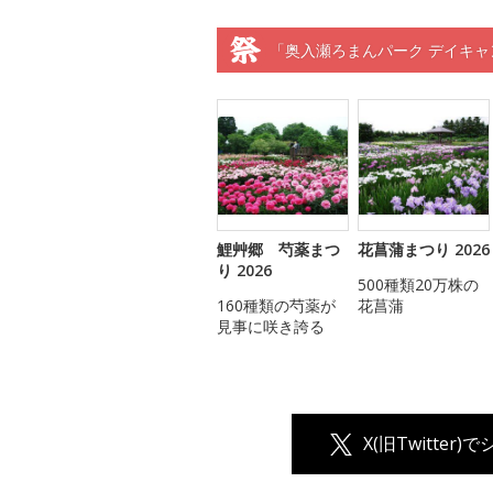
「奥入瀬ろまんパーク デイキャ
鯉艸郷 芍薬まつ
花菖蒲まつり 2026
り 2026
500種類20万株の
160種類の芍薬が
花菖蒲
見事に咲き誇る
X(旧Twitter)