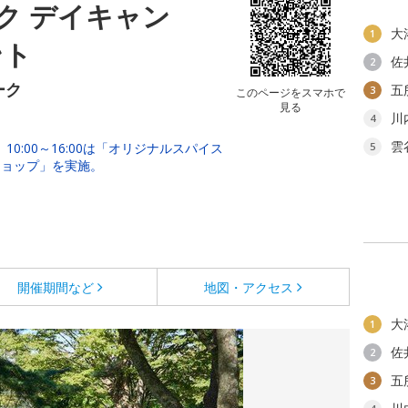
ク デイキャン
大
1
ント
佐
2
ーク
五
3
このページをスマホで
見る
川
4
雲
。10:00～16:00は「オリジナルスパイス
5
ショップ」を実施。
開催期間など
地図・アクセス
大
1
佐
2
五
3