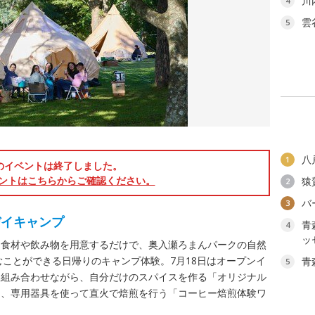
川
4
雲
5
八
1
のイベントは終了しました。
ントはこちらからご確認ください。
猿
2
バ
3
デイキャンプ
青
4
ッ
は食材や飲み物を用意するだけで、奥入瀬ろまんパークの自然
むことができる日帰りのキャンプ体験。7月18日はオープンイ
青
5
を組み合わせながら、自分だけのスパイスを作る「オリジナル
め、専用器具を使って直火で焙煎を行う「コーヒー焙煎体験ワ