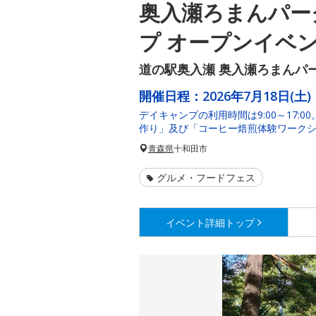
奥入瀬ろまんパー
プ オープンイベ
道の駅奥入瀬 奥入瀬ろまんパ
開催日程：
2026年7月18日(土)
デイキャンプの利用時間は9:00～17:00
作り」及び「コーヒー焙煎体験ワーク
青森県
十和田市
グルメ・フードフェス
イベント詳細
トップ