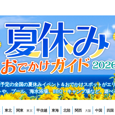
開催予定の全国の夏休みイベント＆おでかけスポットがエ
トや、プール、海水浴場、BBQ・キャンプ場など、遊べ
道
東北
関東
甲信越
東海
北陸
関西
中国
四国
東京
大阪