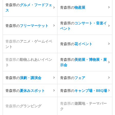
青森県の
グルメ・フードフェ
青森県の
物産展
ス
青森県の
コンサート・音楽イ
青森県の
フリーマーケット
ベント
青森県の
アニメ・ゲームイベ
青森県の
花イベント
ント
青森県の
動物ふれあいイベン
青森県の
美術展・博物展・展
ト
示会
青森県の
演劇・講演会
青森県の
フェア
青森県の
夏休みスポット
青森県の
キャンプ場・BBQ場
青森県の
遊園地・テーマパー
青森県の
グランピング
ク