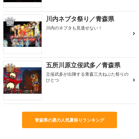
川内ネブタ祭り／青森県
2
川内のネブタも見逃せない！
五所川原立佞武多／青森県
3
立佞武多が出陣する青森三大ねぶた祭りの
ひとつ
青森県の夏の人気夏祭りランキング