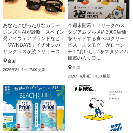
あなたにぴったりなカラー
今週末開幕！Ｊリーグのス
レンズをAIが診断！スペイン
タジアムグルメ約2000店舗
発アイウェアブランドなど
をガイドする食べログサー
「OWNDAYS」イチオシの
ビス「スタモグ」がローン
サングラスが続々リリース
チ！“おいしい”をスタジアム
観戦の入り口に
全国
全国
2026年8月4日 17:00
更新
2026年8月4日 14:50
更新