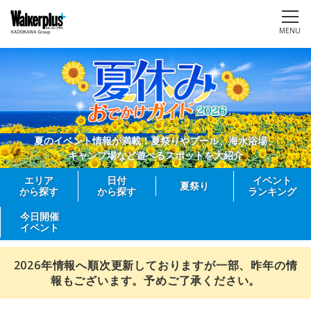
MENU
夏のイベント情報が満載！夏祭りやプール、海水浴場、
キャンプ場など遊べるスポットを大紹介
エリア
日付
イベント
夏祭り
から探す
から探す
ランキング
今日開催
イベント
2026年情報へ順次更新しておりますが一部、昨年の情
報もございます。予めご了承ください。