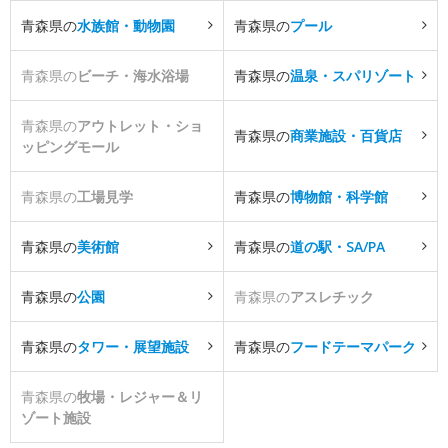
青森県の
水族館・動物園
青森県の
プール
青森県の
ビーチ・海水浴場
青森県の
温泉・スパリゾート
青森県の
アウトレット・ショ
青森県の
商業施設・百貨店
ッピングモール
青森県の
工場見学
青森県の
博物館・科学館
青森県の
美術館
青森県の
道の駅・SA/PA
青森県の
公園
青森県の
アスレチック
青森県の
タワー・展望施設
青森県の
フードテーマパーク
青森県の
牧場・レジャー＆リ
ゾート施設