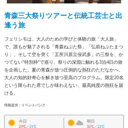
青森三大祭りツアーと伝統工芸士と出
逢う旅
フェリシモは、大人のための学びと体験の旅「大人旅」
で、誰もが魅了される「青森ねぶた祭」「弘前ねぷたまつ
り」、そして空を突く「五所川原立佞武多」の三祭を、か
つてない“特別枠”で巡り、祭りの深淵に触れる3泊4日の旅
を企画した。夏の青森が放つ圧倒的な熱狂のただなかへ、
大人の知的好奇心を解き放つ至高のプログラム。限定20名
という限られた席でしか味わえない、最高純度の熱狂を届
ける。
情報提供：イベントバンク
今日
明日
29℃
／
23℃
32℃
／
22℃