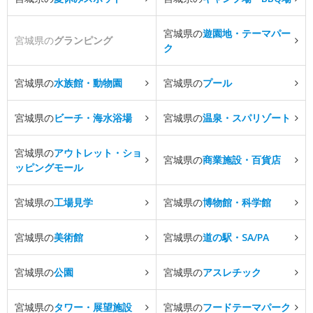
宮城県の
遊園地・テーマパー
宮城県の
グランピング
ク
宮城県の
水族館・動物園
宮城県の
プール
宮城県の
ビーチ・海水浴場
宮城県の
温泉・スパリゾート
宮城県の
アウトレット・ショ
宮城県の
商業施設・百貨店
ッピングモール
宮城県の
工場見学
宮城県の
博物館・科学館
宮城県の
美術館
宮城県の
道の駅・SA/PA
宮城県の
公園
宮城県の
アスレチック
宮城県の
タワー・展望施設
宮城県の
フードテーマパーク