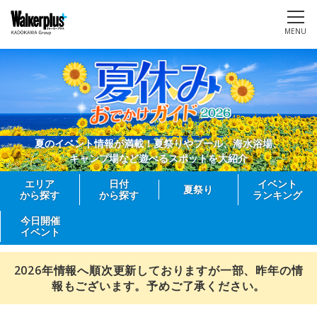
MENU
夏のイベント情報が満載！夏祭りやプール、海水浴場、
キャンプ場など遊べるスポットを大紹介
エリア
日付
イベント
夏祭り
から探す
から探す
ランキング
今日開催
イベント
2026年情報へ順次更新しておりますが一部、昨年の情
報もございます。予めご了承ください。