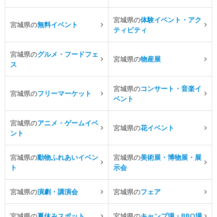
宮城県の
体験イベント・アク
宮城県の
無料イベント
ティビティ
宮城県の
グルメ・フードフェ
宮城県の
物産展
ス
宮城県の
コンサート・音楽イ
宮城県の
フリーマーケット
ベント
宮城県の
アニメ・ゲームイベ
宮城県の
花イベント
ント
宮城県の
動物ふれあいイベン
宮城県の
美術展・博物展・展
ト
示会
宮城県の
演劇・講演会
宮城県の
フェア
宮城県の
夏休みスポット
宮城県の
キャンプ場・BBQ場