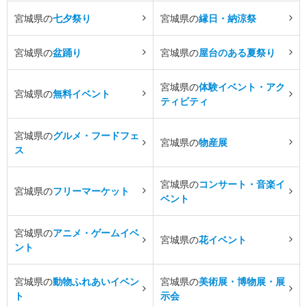
宮城県の
七夕祭り
宮城県の
縁日・納涼祭
宮城県の
盆踊り
宮城県の
屋台のある夏祭り
宮城県の
体験イベント・アク
宮城県の
無料イベント
ティビティ
宮城県の
グルメ・フードフェ
宮城県の
物産展
ス
宮城県の
コンサート・音楽イ
宮城県の
フリーマーケット
ベント
宮城県の
アニメ・ゲームイベ
宮城県の
花イベント
ント
宮城県の
動物ふれあいイベン
宮城県の
美術展・博物展・展
ト
示会