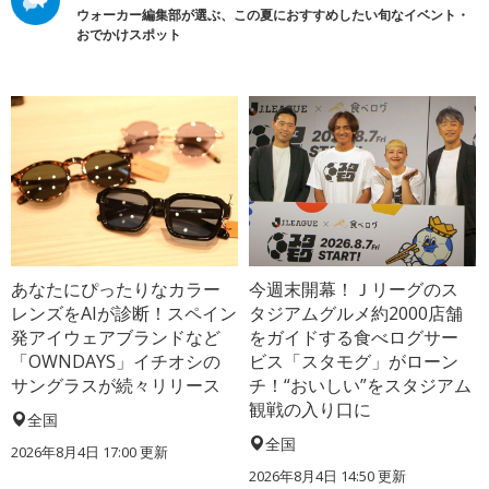
ウォーカー編集部が選ぶ、この夏におすすめしたい旬なイベント・
おでかけスポット
あなたにぴったりなカラー
今週末開幕！Ｊリーグのス
レンズをAIが診断！スペイン
タジアムグルメ約2000店舗
発アイウェアブランドなど
をガイドする食べログサー
「OWNDAYS」イチオシの
ビス「スタモグ」がローン
サングラスが続々リリース
チ！“おいしい”をスタジアム
観戦の入り口に
全国
全国
2026年8月4日 17:00
更新
2026年8月4日 14:50
更新