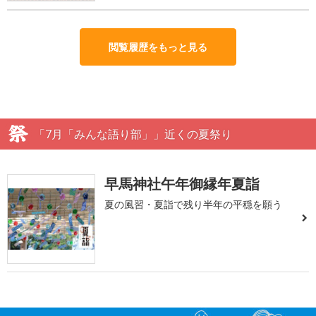
閲覧履歴をもっと見る
「7月「みんな語り部」」近くの夏祭り
早馬神社午年御縁年夏詣
夏の風習・夏詣で残り半年の平穏を願う