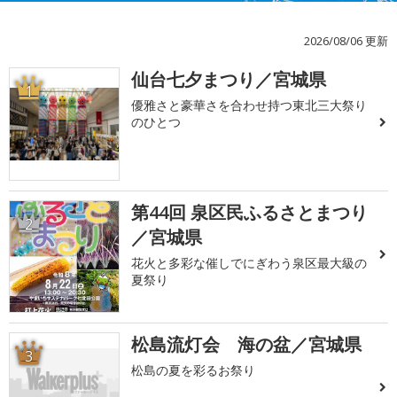
2026/08/06 更新
仙台七夕まつり／宮城県
1
優雅さと豪華さを合わせ持つ東北三大祭り
のひとつ
第44回 泉区民ふるさとまつり
2
／宮城県
花火と多彩な催しでにぎわう泉区最大級の
夏祭り
松島流灯会 海の盆／宮城県
3
松島の夏を彩るお祭り