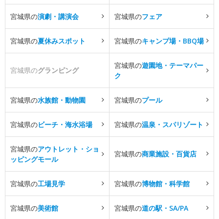
宮城県の
演劇・講演会
宮城県の
フェア
宮城県の
夏休みスポット
宮城県の
キャンプ場・BBQ場
宮城県の
遊園地・テーマパー
宮城県の
グランピング
ク
宮城県の
水族館・動物園
宮城県の
プール
宮城県の
ビーチ・海水浴場
宮城県の
温泉・スパリゾート
宮城県の
アウトレット・ショ
宮城県の
商業施設・百貨店
ッピングモール
宮城県の
工場見学
宮城県の
博物館・科学館
宮城県の
美術館
宮城県の
道の駅・SA/PA