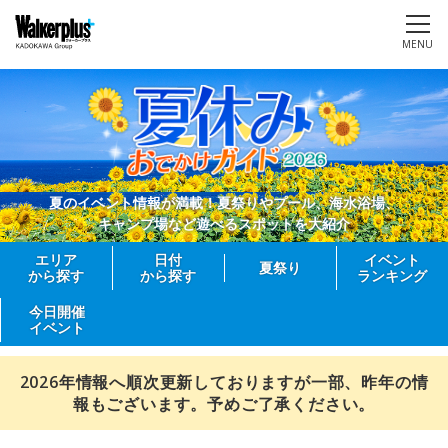
MENU
夏のイベント情報が満載！夏祭りやプール、海水浴場、
キャンプ場など遊べるスポットを大紹介
エリア
日付
イベント
夏祭り
から探す
から探す
ランキング
今日開催
イベント
2026年情報へ順次更新しておりますが一部、昨年の情
報もございます。予めご了承ください。