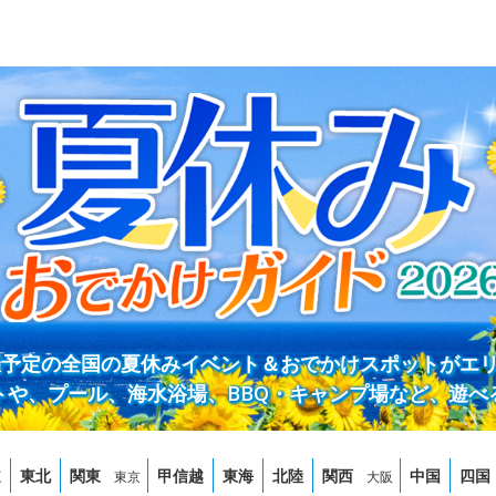
開催予定の全国の夏休みイベント＆おでかけスポットがエ
トや、プール、海水浴場、BBQ・キャンプ場など、遊べ
道
東北
関東
甲信越
東海
北陸
関西
中国
四国
東京
大阪