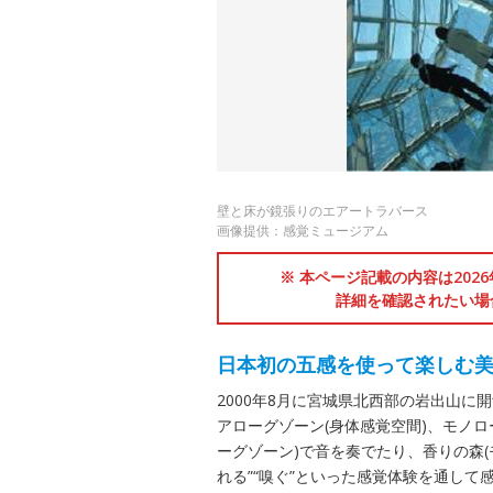
壁と床が鏡張りのエアートラバース
画像提供：感覚ミュージアム
※ 本ページ記載の内容は202
詳細を確認されたい場
日本初の五感を使って楽しむ
2000年8月に宮城県北西部の岩出山
アローグゾーン(身体感覚空間)、モノロ
ーグゾーン)で音を奏でたり、香りの森(モ
れる”“嗅ぐ”といった感覚体験を通し