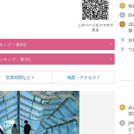
仙
1
白
2
2
3
このページをスマホで
見る
県
お
4
キング：第8位
つ
5
ンキング：第3位
営業時間など
地図・アクセス
み
1
宮
JI
2
ビ