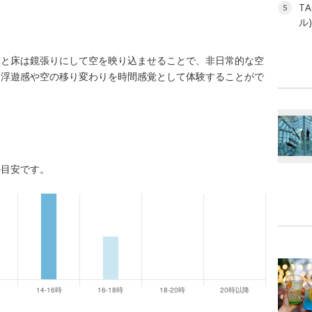
T
5
ル
壁と床は鏡張りにして空を映り込ませることで、非日常的な空
な浮遊感や空の移り変わりを時間感覚として体験することがで
の目安です。