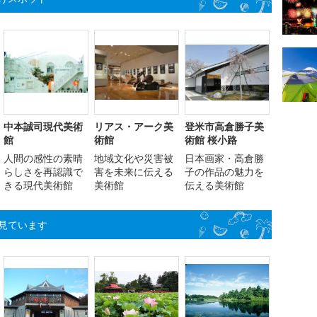
中本誠司現代美術
リアス・アーク美
登米市高倉勝子美
館
術館
術館 桜小路
人間の感性の素晴
地域文化や災害被
日本画家・高倉勝
らしさを再認識で
害を未来に伝える
子の作品の魅力を
きる現代美術館
美術館
伝える美術館
見ています