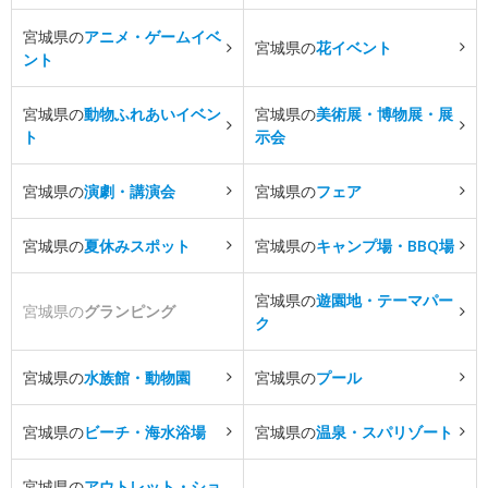
宮城県の
アニメ・ゲームイベ
宮城県の
花イベント
ント
宮城県の
動物ふれあいイベン
宮城県の
美術展・博物展・展
ト
示会
宮城県の
演劇・講演会
宮城県の
フェア
宮城県の
夏休みスポット
宮城県の
キャンプ場・BBQ場
宮城県の
遊園地・テーマパー
宮城県の
グランピング
ク
宮城県の
水族館・動物園
宮城県の
プール
宮城県の
ビーチ・海水浴場
宮城県の
温泉・スパリゾート
宮城県の
アウトレット・ショ