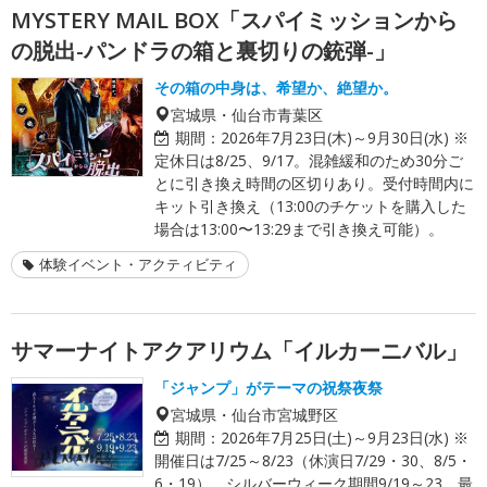
MYSTERY MAIL BOX「スパイミッションから
の脱出-パンドラの箱と裏切りの銃弾-」
その箱の中身は、希望か、絶望か。
宮城県・仙台市青葉区
期間：
2026年7月23日(木)～9月30日(水) ※
定休日は8/25、9/17。混雑緩和のため30分ご
とに引き換え時間の区切りあり。受付時間内に
キット引き換え（13:00のチケットを購入した
場合は13:00〜13:29まで引き換え可能）。
体験イベント・アクティビティ
サマーナイトアクアリウム「イルカーニバル」
「ジャンプ」がテーマの祝祭夜祭
宮城県・仙台市宮城野区
期間：
2026年7月25日(土)～9月23日(水) ※
開催日は7/25～8/23（休演日7/29・30、8/5・
6・19）、シルバーウィーク期間9/19～23。最