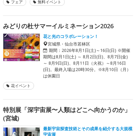
フェア
無料イベント
みどりの杜サマーイルミネーション2026
花と光のコラボレーション！
宮城県・仙台市若林区
期間：
2026年8月1日(土)～16日(日) ※開催
期間は8月1日(土) ～ 8月2日(日)、8月7日(金)
～ 8月9日(日)、8月11日（火祝）～8月16日
(日)。最終入場は20時30分。※8月10日（月）
は休園日
花イベント
特別展「深宇宙展〜人類はどこへ向かうのか」
(宮城)
最新宇宙探査技術とその成果を紹介する大規模
宇宙展