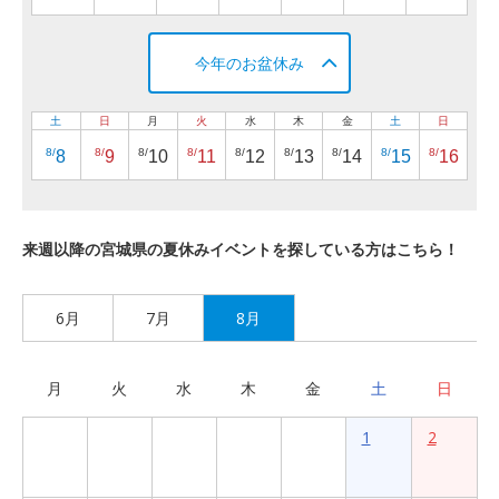
今年のお盆休み
土
日
月
火
水
木
金
土
日
8/
8/
8/
8/
8/
8/
8/
8/
8/
8
9
10
11
12
13
14
15
16
来週以降の宮城県の夏休みイベントを探している方はこちら！
6月
7月
8月
月
火
水
木
金
土
日
1
2