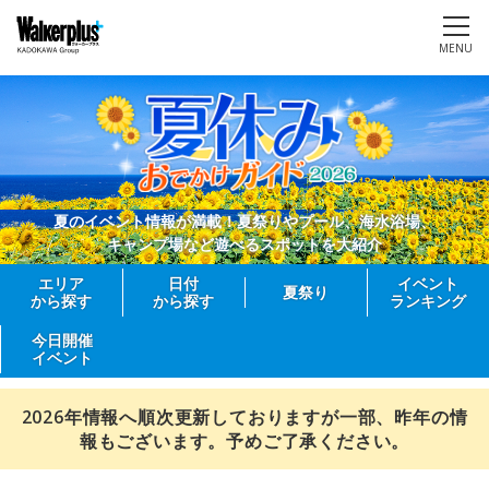
MENU
夏のイベント情報が満載！夏祭りやプール、海水浴場、
キャンプ場など遊べるスポットを大紹介
エリア
日付
イベント
夏祭り
から探す
から探す
ランキング
今日開催
イベント
2026年情報へ順次更新しておりますが一部、昨年の情
報もございます。予めご了承ください。