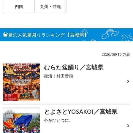
四国
九州・沖縄
夏の人気夏祭りランキング【宮城県】
2026/08/10 更新
むらた盆踊り／宮城県
1
復活！村田音頭
とよさとYOSAKOI／宮城県
2
心をひとつに。