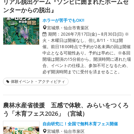
リアル脱出ゲーム『ゾンビに囲まれたホームセ
ンターからの脱出』
ホラーが苦手でもOK!!
宮城県・仙台市青葉区
期間：
2026年7月17日(金)～8月30日(日) ※
火・木曜日は開催なし、但し8/11・13は開
催。前日18:00時点で予約が2名未満の回は開催
中止となる可能性あり。予約は早めに。※各回
開場は開演の15分前から。開演時間に遅れた場
合、イベントの仕様上、参加不可となるため、
必ず開演時間までに受付を済ませること。
体験イベント・アクティビティ
農林水産省後援 五感で体験、みらいをつくろ
う「木育フェス2026」（宮城）
自由研究に！全国で無料木育フェス開催
宮城県・仙台市泉区