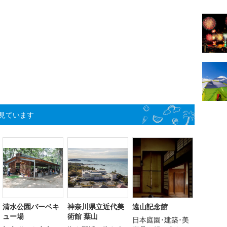
見ています
清水公園バーベキ
神奈川県立近代美
遠山記念館
ュー場
術館 葉山
日本庭園･建築･美