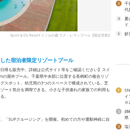
千
3
代
夏
4
ド
妙
5
Sport & Do Resort リソルの森 ラク・レマンプール【限定営業】
にした宿泊者限定リゾートプール
で日帰も販売中。詳細は公式サイト等をご確認ください】スイ
0mの屋外プール。千葉県中央部に位置する長柄町の複合リゾ
グスポット、幼児用の3つのスペースで構成されている。芝
リゾート気分を満喫できる。小さな子供連れの家族での利用も
SN
1
いる。
イ
※
姉
2
県
、「SUPクルージング」を開催。初めての方や運動神経に自
塩
3