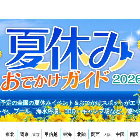
開催予定の全国の夏休みイベント＆おでかけスポットがエ
トや、プール、海水浴場、BBQ・キャンプ場など、遊べ
道
東北
関東
甲信越
東海
北陸
関西
中国
四国
東京
大阪