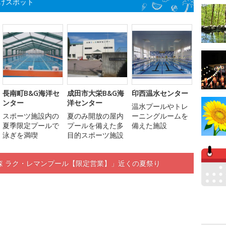
けスポット
長南町B&G海洋セ
成田市大栄B&G海
印西温水センター
ンター
洋センター
温水プールやトレ
スポーツ施設内の
夏のみ開放の屋内
ーニングルームを
夏季限定プールで
プールを備えた多
備えた施設
泳ぎを満喫
目的スポーツ施設
 リソルの森 ラク・レマンプール【限定営業】」近くの夏祭り