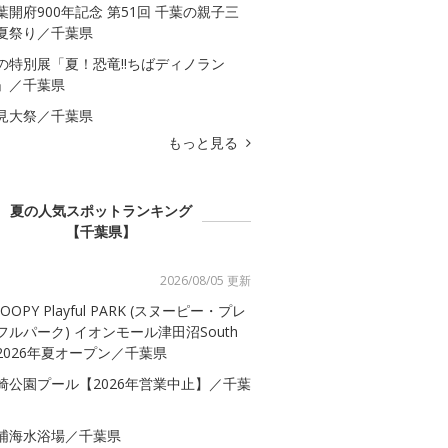
葉開府900年記念 第51回 千葉の親子三
夏祭り／千葉県
の特別展「夏！恐竜!!ちばディノラン
」／千葉県
見大祭／千葉県
もっと見る
夏の人気スポットランキング
【千葉県】
2026/08/05 更新
OOPY Playful PARK (スヌーピー・プレ
フルパーク) イオンモール津田沼South
2026年夏オープン／千葉県
崎公園プール【2026年営業中止】／千葉
浦海水浴場／千葉県