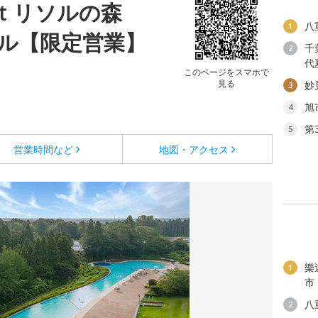
sort リソルの森
八
1
ル【限定営業】
千
2
代
このページをスマホで
見る
妙
3
旭
4
第
5
営業時間など
地図・アクセス
樂
1
市
八
2