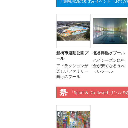
千葉県周辺の夏休みイベント・おでか
船橋市運動公園プ
北谷津温水プール
ール
ハイシーズンに料
アトラクションが
金が安くなるうれ
楽しいファミリー
しいプール
向けのプール
「Sport & Do Resort