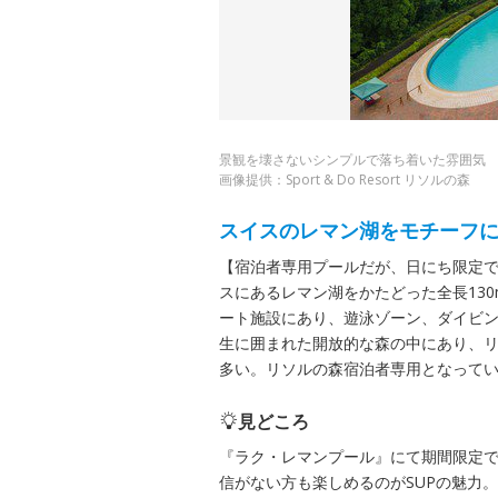
景観を壊さないシンプルで落ち着いた雰囲気
画像提供：Sport & Do Resort リソルの森
スイスのレマン湖をモチーフ
【宿泊者専用プールだが、日にち限定
スにあるレマン湖をかたどった全長13
ート施設にあり、遊泳ゾーン、ダイビン
生に囲まれた開放的な森の中にあり、
多い。リソルの森宿泊者専用となって
見どころ
『ラク・レマンプール』にて期間限定で
信がない方も楽しめるのがSUPの魅力。