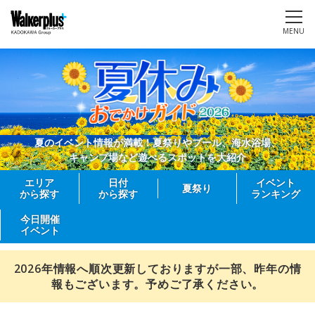
MENU
夏のイベント情報が満載！夏祭りやプール、海水浴場、
キャンプ場など遊べるスポットを大紹介
エリア
日付
イベント
夏祭り
から探す
から探す
ランキング
今日開催
イベント
2026年情報へ順次更新しておりますが一部、昨年の情
報もございます。予めご了承ください。