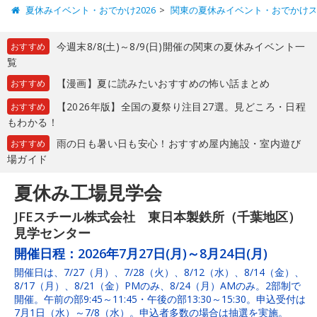
夏休みイベント・おでかけ2026
関東の夏休みイベント・おでかけ
今週末8/8(土)～8/9(日)開催の関東の夏休みイベント一
おすすめ
覧
【漫画】夏に読みたいおすすめの怖い話まとめ
おすすめ
【2026年版】全国の夏祭り注目27選。見どころ・日程
おすすめ
もわかる！
雨の日も暑い日も安心！おすすめ屋内施設・室内遊び
おすすめ
場ガイド
夏休み工場見学会
JFEスチール株式会社 東日本製鉄所（千葉地区）
見学センター
開催日程：
2026年7月27日(月)～8月24日(月)
開催日は、7/27（月）、7/28（火）、8/12（水）、8/14（金）、
8/17（月）、8/21（金）PMのみ、8/24（月）AMのみ。2部制で
開催。午前の部9:45～11:45・午後の部13:30～15:30。申込受付は
7月1日（水）～7/8（水）。申込者多数の場合は抽選を実施。