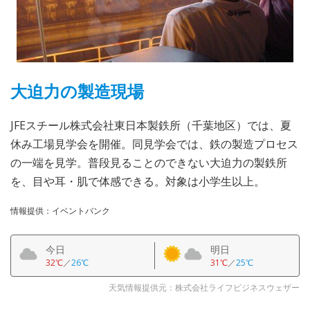
大迫力の製造現場
JFEスチール株式会社東日本製鉄所（千葉地区）では、夏
休み工場見学会を開催。同見学会では、鉄の製造プロセス
の一端を見学。普段見ることのできない大迫力の製鉄所
を、目や耳・肌で体感できる。対象は小学生以上。
情報提供：イベントバンク
今日
明日
32℃
／
26℃
31℃
／
25℃
天気情報提供元：株式会社ライフビジネスウェザー