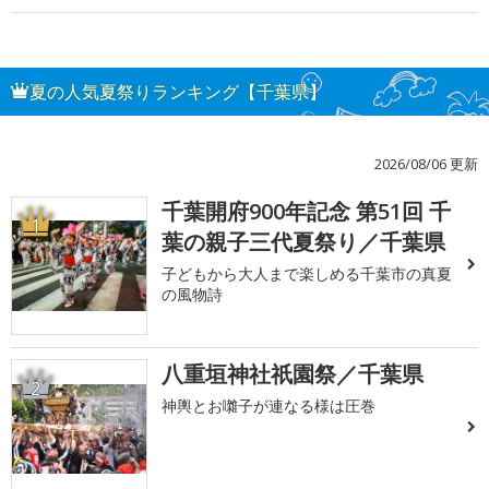
夏の人気夏祭りランキング【千葉県】
2026/08/06 更新
千葉開府900年記念 第51回 千
1
葉の親子三代夏祭り／千葉県
子どもから大人まで楽しめる千葉市の真夏
の風物詩
八重垣神社祇園祭／千葉県
2
神輿とお囃子が連なる様は圧巻