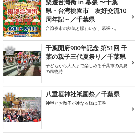
樂遊台灣街 in 幕張 〜千葉
1
県・台湾桃園市 友好交流10
周年記～／千葉県
台湾夜市の熱気と賑わいが、幕張へ。
千葉開府900年記念 第51回 千
2
葉の親子三代夏祭り／千葉県
子どもから大人まで楽しめる千葉市の真夏
の風物詩
八重垣神社祇園祭／千葉県
3
神輿とお囃子が連なる様は圧巻