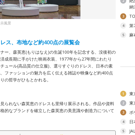
絶
2
納
T
3
展示風景
第
4
麻
5
レス、布地など約400点の展覧会
ナー、森英恵(もりはなえ)の生誕100年を記念する、没後初の
済成長期に手がけた映画衣装、1977年から27年間にわたり
チュール(高品質の仕立服)、選りすぐりのドレス、日本の素
、ファッションの魅力を広く伝える雑誌や映像など約400点
くりの哲学がひもとかれる。
東
1
東
か見られない森英恵のドレスも里帰り展示される。作品や資料
2
本格的なブランドを確立した森英恵の美意識や創造力について
ポ
3
日
4
J
5