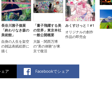
長谷川雅子個展
「量子飛躍する美
みくすけっと！#1
「終わりなき森の
の世界」東京本社
オリジナルの創作
美術館」
一般公開概要
作品の即売会
自身の人生を架空
大阪・関西万博
の雑誌表紙絵群に
の“美の体験”が東
描く
京で復活
でシェア
Facebookでシェア