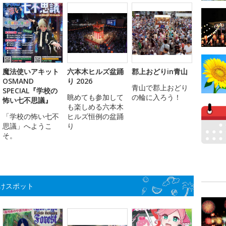
魔法使いアキット
六本木ヒルズ盆踊
郡上おどりin青山
OSMAND
り 2026
青山で郡上おどり
SPECIAL『学校の
眺めても参加して
の輪に入ろう！
怖い七不思議』
も楽しめる六本木
「学校の怖い七不
ヒルズ恒例の盆踊
思議」へようこ
り
そ。
けスポット