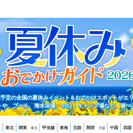
開催予定の全国の夏休みイベント＆おでかけスポットがエ
トや、プール、海水浴場、BBQ・キャンプ場など、遊べ
道
東北
関東
甲信越
東海
北陸
関西
中国
四国
東京
大阪