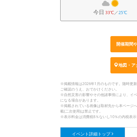
今日
33℃
／
25℃
開催期間
地図・ア
※掲載情報は2026年1月のものです。随時
ご確認のうえ、おでかけください。
※自然災害の影響やその他諸事情により、イ
になる場合があります。
※掲載されている画像は取材先から本ページ
載(二次使用)は禁止です。
※表示料金は消費税8％ないし10％の内税表示
イベント詳細
トップ