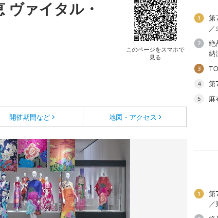
恵 ヴァイタル・
第
1
／
絶
2
このページをスマホで
納
見る
T
3
第
4
麻
5
開催期間など
地図・アクセス
第
1
／