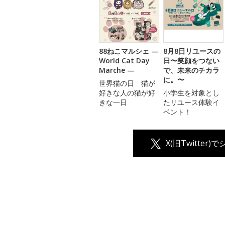
88ねこマルシェ —
8月8日リユースの
World Cat Day
日〜笑顔をつない
Marche —
で、未来のチカラ
に。〜
世界猫の日 猫が
好きな人の猫が好
小学生を対象とし
きな一日
たリユース体験イ
ベント！
X(旧Twitter)