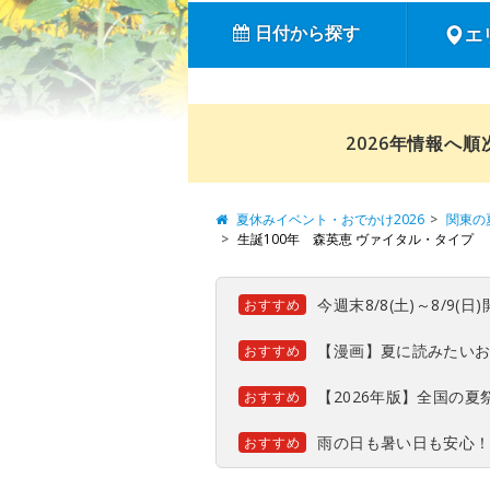
日付から探す
エ
2026年情報へ
夏休みイベント・おでかけ2026
関東の
生誕100年 森英恵 ヴァイタル・タイプ
今週末8/8(土)～8/9
おすすめ
【漫画】夏に読みたい
おすすめ
【2026年版】全国の
おすすめ
雨の日も暑い日も安心
おすすめ