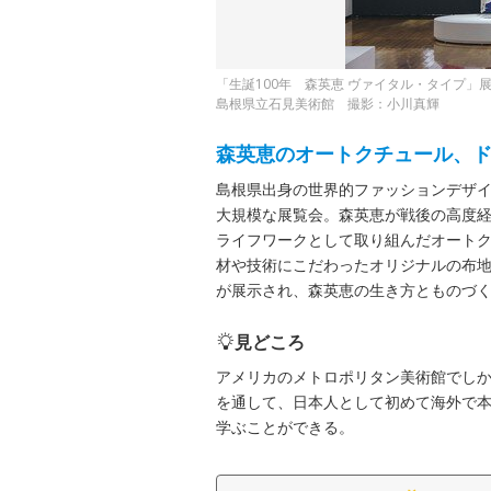
「生誕100年 森英恵 ヴァイタル・タイプ」
島根県立石見美術館 撮影：小川真輝
森英恵のオートクチュール、ド
島根県出身の世界的ファッションデザイ
大規模な展覧会。森英恵が戦後の高度経
ライフワークとして取り組んだオートク
材や技術にこだわったオリジナルの布地
が展示され、森英恵の生き方とものづ
見どころ
アメリカのメトロポリタン美術館でし
を通して、日本人として初めて海外で
学ぶことができる。