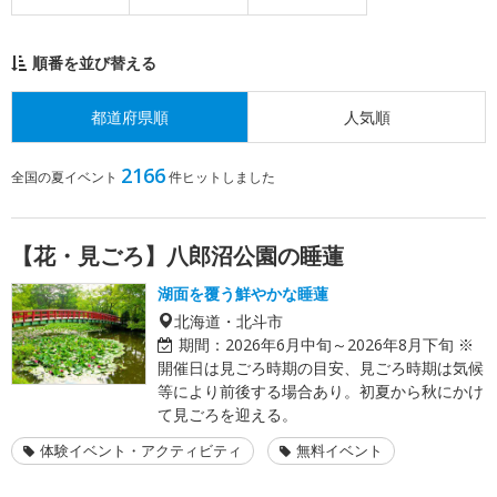
順番を並び替える
都道府県順
人気順
2166
全国の夏イベント
件ヒットしました
【花・見ごろ】八郎沼公園の睡蓮
湖面を覆う鮮やかな睡蓮
北海道・北斗市
期間：
2026年6月中旬～2026年8月下旬 ※
開催日は見ごろ時期の目安、見ごろ時期は気候
等により前後する場合あり。初夏から秋にかけ
て見ごろを迎える。
体験イベント・アクティビティ
無料イベント