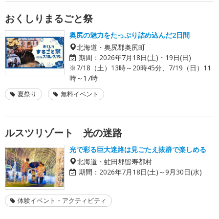
おくしりまるごと祭
奥尻の魅力をたっぷり詰め込んだ2日間
北海道・奥尻郡奥尻町
期間：
2026年7月18日(土)・19日(日)
※7/18（土）13時～20時45分、7/19（日）11
時～17時
夏祭り
無料イベント
ルスツリゾート 光の迷路
光で彩る巨大迷路は見ごたえ抜群で楽しめる
北海道・虻田郡留寿都村
期間：
2026年7月18日(土)～9月30日(水)
体験イベント・アクティビティ