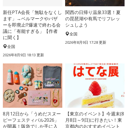
新任PTA会長「無駄をなくし
関西の日帰り温泉33選！夏
ます」→ベルマークやバザ
の琵琶湖や有馬でリフレッ
ーを即廃止!?爆速で終わる会
シュしよう
議に「有能すぎる」【作者
全国
に聞く】
2026年8月9日 17:28
更新
全国
2026年8月9日 18:13
更新
8月12日から「うめだスヌー
【東京のイベント】今週末(8
ピーフェスティバル2026」
月8日～9日)に行きたい！東
が開幕！阪急でしか手に入
京都内のおすすめイベント