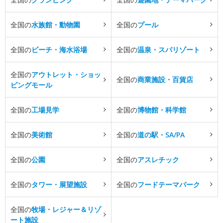
全国の
水族館・動物園
全国の
プール
全国の
ビーチ・海水浴場
全国の
温泉・スパリゾート
全国の
アウトレット・ショッ
全国の
商業施設・百貨店
ピングモール
全国の
工場見学
全国の
博物館・科学館
全国の
美術館
全国の
道の駅・SA/PA
全国の
公園
全国の
アスレチック
全国の
タワー・展望施設
全国の
フードテーマパーク
全国の
牧場・レジャー＆リゾ
ート施設