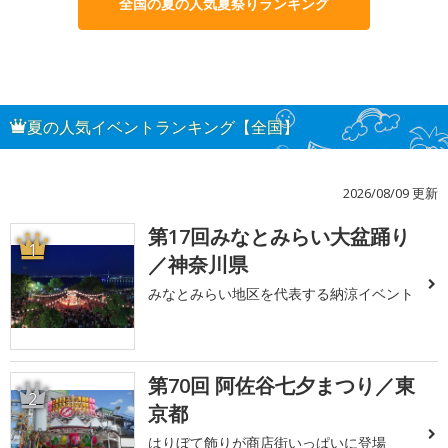
全国の夏の人気夏祭りランキング
夏の人気イベントランキング【全国】
2026/08/09 更新
第17回みなとみらい大盆踊り
1
／神奈川県
みなとみらい地区を代表する納涼イベント
第70回 阿佐谷七夕まつり／東
2
京都
はりぼて飾りが商店街いっぱいに登場