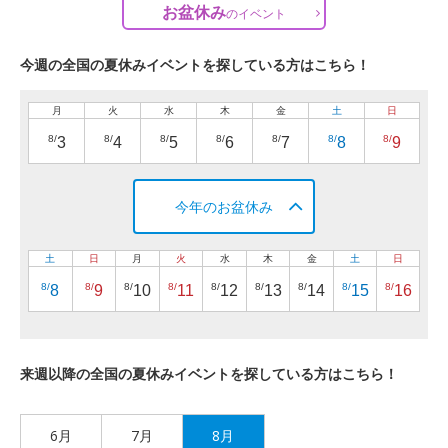
お盆休み
の
イベント
今週の全国の夏休みイベントを探している方はこちら！
月
火
水
木
金
土
日
8/
8/
8/
8/
8/
8/
8/
3
4
5
6
7
8
9
今年のお盆休み
土
日
月
火
水
木
金
土
日
8/
8/
8/
8/
8/
8/
8/
8/
8/
8
9
10
11
12
13
14
15
16
来週以降の全国の夏休みイベントを探している方はこちら！
6月
7月
8月