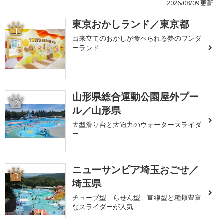
2026/08/09 更新
東京おかしランド／東京都
1
出来立てのおかしが食べられる夢のワンダ
ーランド
山形県総合運動公園屋外プー
2
ル／山形県
大型滑り台と大迫力のウォータースライダ
ー
ニューサンピア埼玉おごせ／
3
埼玉県
チューブ型、らせん型、直線型と種類豊富
なスライダーが人気