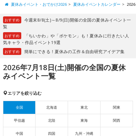
夏休みイベント・おでかけ2026
夏休みイベントカレンダー
20
今週末8/8(土)～8/9(日)開催の全国の夏休みイベント一
おすすめ
覧
「ちいかわ」や「ポケモン」も！夏休みに行きたい人
おすすめ
気キャラ・作品イベント19選
簡単にできる！夏休みの工作＆自由研究アイデア集
おすすめ
2026年7月18日(土)開催の全国の夏休
みイベント一覧
エリアを絞り込む
全国
北海道
東北
関東
甲信越
北陸
東海
関西
中国
四国
九州・沖縄