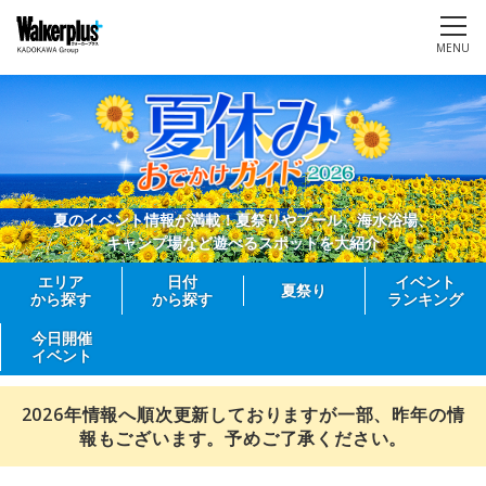
MENU
夏のイベント情報が満載！夏祭りやプール、海水浴場、
キャンプ場など遊べるスポットを大紹介
エリア
日付
イベント
夏祭り
から探す
から探す
ランキング
今日開催
イベント
2026年情報へ順次更新しておりますが一部、昨年の情
報もございます。予めご了承ください。