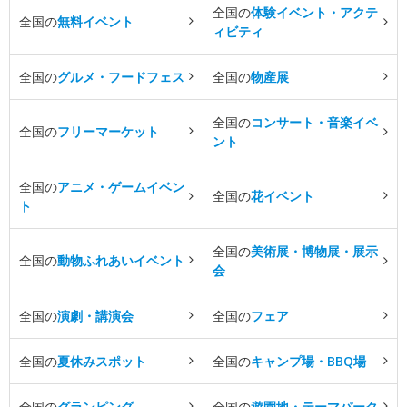
全国の
体験イベント・アクテ
全国の
無料イベント
ィビティ
全国の
グルメ・フードフェス
全国の
物産展
全国の
コンサート・音楽イベ
全国の
フリーマーケット
ント
全国の
アニメ・ゲームイベン
全国の
花イベント
ト
全国の
美術展・博物展・展示
全国の
動物ふれあいイベント
会
全国の
演劇・講演会
全国の
フェア
全国の
夏休みスポット
全国の
キャンプ場・BBQ場
全国の
グランピング
全国の
遊園地・テーマパーク