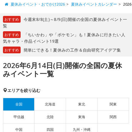
夏休みイベント・おでかけ2026
夏休みイベントカレンダー
20
今週末8/8(土)～8/9(日)開催の全国の夏休みイベント一
おすすめ
覧
「ちいかわ」や「ポケモン」も！夏休みに行きたい人
おすすめ
気キャラ・作品イベント19選
簡単にできる！夏休みの工作＆自由研究アイデア集
おすすめ
2026年6月14日(日)開催の全国の夏休
みイベント一覧
エリアを絞り込む
全国
北海道
東北
関東
甲信越
北陸
東海
関西
中国
四国
九州・沖縄