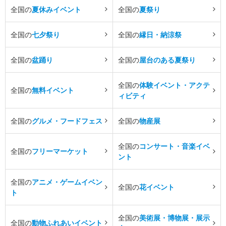
全国の
夏休みイベント
全国の
夏祭り
全国の
七夕祭り
全国の
縁日・納涼祭
全国の
盆踊り
全国の
屋台のある夏祭り
全国の
体験イベント・アクテ
全国の
無料イベント
ィビティ
全国の
グルメ・フードフェス
全国の
物産展
全国の
コンサート・音楽イベ
全国の
フリーマーケット
ント
全国の
アニメ・ゲームイベン
全国の
花イベント
ト
全国の
美術展・博物展・展示
全国の
動物ふれあいイベント