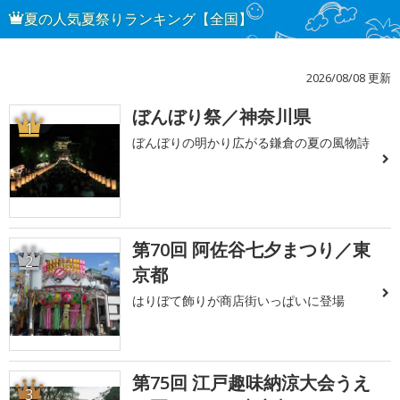
夏の人気夏祭りランキング【全国】
2026/08/08 更新
ぼんぼり祭／神奈川県
1
ぼんぼりの明かり広がる鎌倉の夏の風物詩
第70回 阿佐谷七夕まつり／東
2
京都
はりぼて飾りが商店街いっぱいに登場
第75回 江戸趣味納涼大会うえ
3