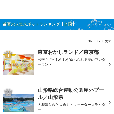
夏の人気スポットランキング【全国】
2026/08/08 更新
東京おかしランド／東京都
1
出来立てのおかしが食べられる夢のワンダ
ーランド
山形県総合運動公園屋外プー
2
ル／山形県
大型滑り台と大迫力のウォータースライダ
ー