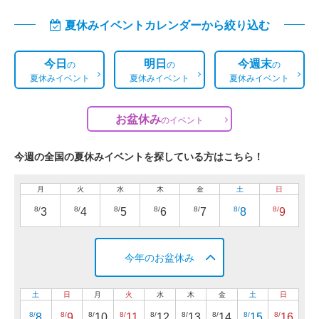
夏休みイベントカレンダーから絞り込む
今日
明日
今週末
の
の
の
夏休みイベント
夏休みイベント
夏休みイベント
お盆休み
の
イベント
今週の全国の夏休みイベントを探している方はこちら！
月
火
水
木
金
土
日
8/
8/
8/
8/
8/
8/
8/
3
4
5
6
7
8
9
今年のお盆休み
土
日
月
火
水
木
金
土
日
8/
8/
8/
8/
8/
8/
8/
8/
8/
8
9
10
11
12
13
14
15
16