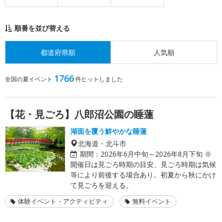
順番を並び替える
都道府県順
人気順
1766
全国の夏イベント
件ヒットしました
【花・見ごろ】八郎沼公園の睡蓮
湖面を覆う鮮やかな睡蓮
北海道・北斗市
期間：
2026年6月中旬～2026年8月下旬 ※
開催日は見ごろ時期の目安、見ごろ時期は気候
等により前後する場合あり。初夏から秋にかけ
て見ごろを迎える。
体験イベント・アクティビティ
無料イベント