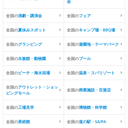
会
全国の
演劇・講演会
全国の
フェア
全国の
夏休みスポット
全国の
キャンプ場・BBQ場
全国の
グランピング
全国の
遊園地・テーマパーク
全国の
水族館・動物園
全国の
プール
全国の
ビーチ・海水浴場
全国の
温泉・スパリゾート
全国の
アウトレット・ショッ
全国の
商業施設・百貨店
ピングモール
全国の
工場見学
全国の
博物館・科学館
全国の
美術館
全国の
道の駅・SA/PA