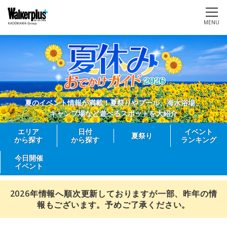
MENU
夏のイベント情報が満載！夏祭りやプール、海水浴場、
キャンプ場など遊べるスポットを大紹介
エリア
日付
イベント
夏祭り
から探す
から探す
ランキング
今日開催
イベント
2026年情報へ順次更新しておりますが一部、昨年の情
報もございます。予めご了承ください。