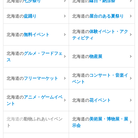
北海道の
七夕祭り
北海道の
縁日・納涼祭
北海道の
盆踊り
北海道の
屋台のある夏祭り
北海道の
体験イベント・アク
北海道の
無料イベント
ティビティ
北海道の
グルメ・フードフェ
北海道の
物産展
ス
北海道の
コンサート・音楽イ
北海道の
フリーマーケット
ベント
北海道の
アニメ・ゲームイベ
北海道の
花イベント
ント
北海道の
動物ふれあいイベン
北海道の
美術展・博物展・展
ト
示会