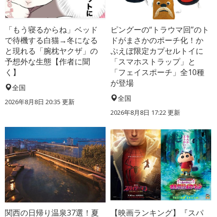
「もう寝るからね」ベッド
ピングーの“トラウマ回”のト
で待機する白猫→冬になる
ドがまさかのポーチ化！か
と現れる「腕枕ヤクザ」の
ぷえぼ限定カプセルトイに
予想外な生態【作者に聞
「スマホストラップ」と
く】
「フェイスポーチ」全10種
が登場
全国
全国
2026年8月8日 20:35
更新
2026年8月8日 17:22
更新
関西の日帰り温泉37選！夏
【映画ランキング】『スパ