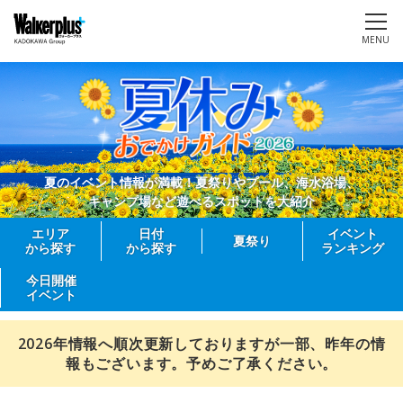
MENU
夏のイベント情報が満載！夏祭りやプール、海水浴場、
キャンプ場など遊べるスポットを大紹介
エリア
日付
イベント
夏祭り
から探す
から探す
ランキング
今日開催
イベント
2026年情報へ順次更新しておりますが一部、昨年の情
報もございます。予めご了承ください。