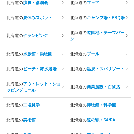
北海道の
演劇・講演会
北海道の
フェア
北海道の
夏休みスポット
北海道の
キャンプ場・BBQ場
北海道の
遊園地・テーマパー
北海道の
グランピング
ク
北海道の
水族館・動物園
北海道の
プール
北海道の
ビーチ・海水浴場
北海道の
温泉・スパリゾート
北海道の
アウトレット・ショ
北海道の
商業施設・百貨店
ッピングモール
北海道の
工場見学
北海道の
博物館・科学館
北海道の
美術館
北海道の
道の駅・SA/PA