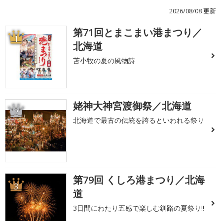
2026/08/08 更新
第71回とまこまい港まつり／
1
北海道
苫小牧の夏の風物詩
姥神大神宮渡御祭／北海道
2
北海道で最古の伝統を誇るといわれる祭り
第79回 くしろ港まつり／北海
3
道
3日間にわたり五感で楽しむ釧路の夏祭り!!