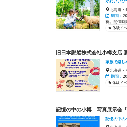
かわいいひ
北海道・
期間：
2
祝。開催時間は
体験イ
旧日本郵船株式会社小樽支店 
家族で楽し
北海道・
期間：
2
体験イ
記憶の中の小樽 写真展示会
記憶の中の