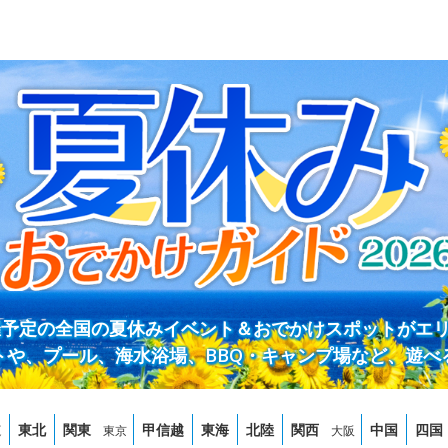
開催予定の全国の夏休みイベント＆おでかけスポットがエ
トや、プール、海水浴場、BBQ・キャンプ場など、遊べ
道
東北
関東
甲信越
東海
北陸
関西
中国
四国
東京
大阪