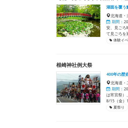
湖面を覆う
北海道・
期間：
2
安、見ごろ
て見ごろを
体験イ
根崎神社例大祭
400年の歴
北海道・
期間：
2
は宵宮祭）、
8/15（金
夏祭り