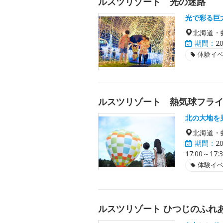
ルスツリゾート 光の迷路
光で彩る巨
北海道・
期間：
2
体験イ
ルスツリゾート 熱気球フラ
北の大地を
北海道・
期間：
2
17:00～
体験イ
ルスツリゾート ひつじのふれ