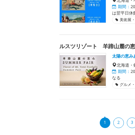
北海道・
期間：
2
は翌平日休
美術展
ルスツリゾート 羊蹄山麓の恵み
太陽の恵みあ
北海道・
期間：
2
なる
グルメ
1
2
3