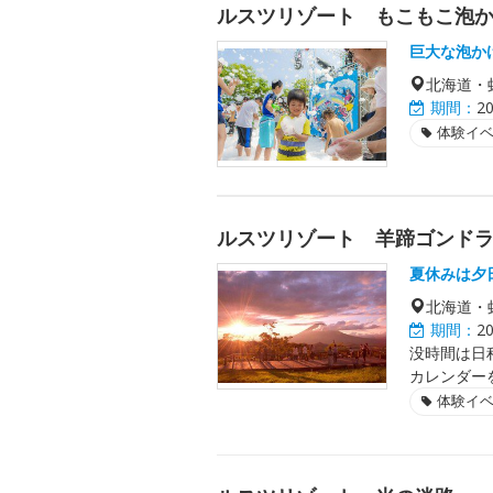
ルスツリゾート もこもこ泡
巨大な泡か
北海道・
期間：
2
体験イ
ルスツリゾート 羊蹄ゴンド
夏休みは夕
北海道・
期間：
2
没時間は日
カレンダー
体験イ