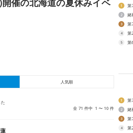
(土)開催の北海道の夏休みイベ
第
1
姥
2
第
3
第
4
第
5
人気順
第
1
した
全 71 件中 1 〜 10 件
姥
2
第
3
第
4
睡蓮