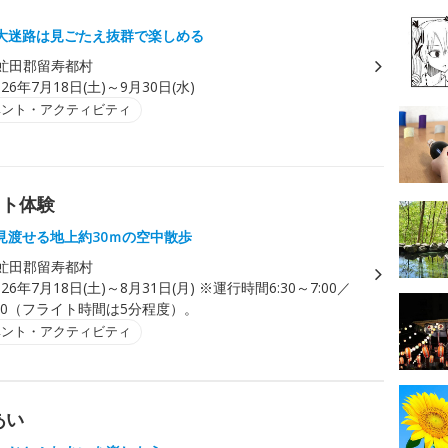
大迷路は見ごたえ抜群で楽しめる
虻田郡留寿都村
026年7月18日(土)～9月30日(水)
ベント・アクティビティ
イト体験
見渡せる地上約30ｍの空中散歩
虻田郡留寿都村
026年7月18日(土)～8月31日(月) ※運行時間6:30～7:00／
17:30（フライト時間は5分程度）。
ベント・アクティビティ
あい