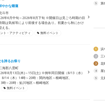
第
5
鮮やかな睡蓮
北斗市
026年6月中旬～2026年8月下旬 ※開催日は見ごろ時期の目
時期は気候等により前後する場合あり。初夏から秋にかけ
迎える。
ベント・アクティビティ
無料イベント
浜
1
三
2
史を誇るお祭り
花
3
二海郡八雲町
屋
4
026年8月13日(木)～15日(土) ※例年同日開催（8/13（水）
8/14（木）14時～20時：関内地区～根崎地区、
元
5
）13時～20時：鮎川地区～根崎地区
無料イベント