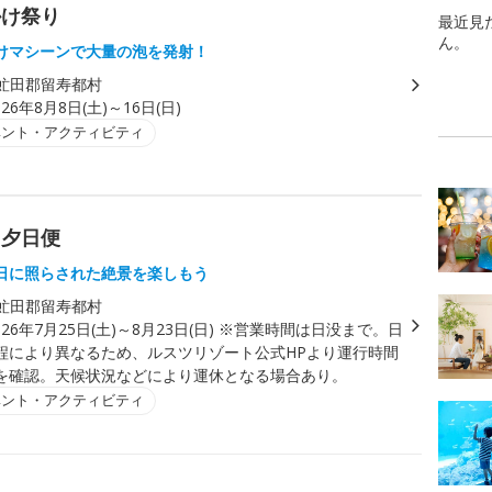
かけ祭り
最近見
ん。
けマシーンで大量の泡を発射！
虻田郡留寿都村
026年8月8日(土)～16日(日)
ベント・アクティビティ
ラ夕日便
日に照らされた絶景を楽しもう
虻田郡留寿都村
026年7月25日(土)～8月23日(日) ※営業時間は日没まで。日
程により異なるため、ルスツリゾート公式HPより運行時間
を確認。天候状況などにより運休となる場合あり。
ベント・アクティビティ