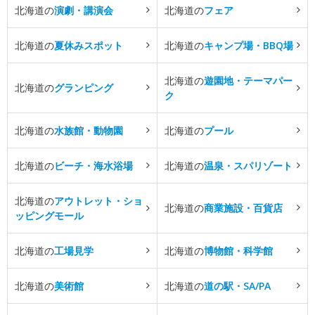
北海道の
演劇・講演会
北海道の
フェア
北海道の
夏休みスポット
北海道の
キャンプ場・BBQ場
北海道の
遊園地・テーマパー
北海道の
グランピング
ク
北海道の
水族館・動物園
北海道の
プール
北海道の
ビーチ・海水浴場
北海道の
温泉・スパリゾート
北海道の
アウトレット・ショ
北海道の
商業施設・百貨店
ッピングモール
北海道の
工場見学
北海道の
博物館・科学館
北海道の
美術館
北海道の
道の駅・SA/PA