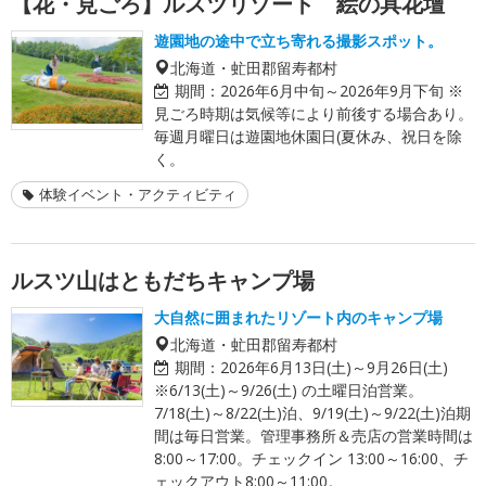
【花・見ごろ】ルスツリゾート 絵の具花壇
遊園地の途中で立ち寄れる撮影スポット。
北海道・虻田郡留寿都村
期間：
2026年6月中旬～2026年9月下旬 ※
見ごろ時期は気候等により前後する場合あり。
毎週月曜日は遊園地休園日(夏休み、祝日を除
く。
体験イベント・アクティビティ
ルスツ山はともだちキャンプ場
大自然に囲まれたリゾート内のキャンプ場
北海道・虻田郡留寿都村
期間：
2026年6月13日(土)～9月26日(土)
※6/13(土)～9/26(土) の土曜日泊営業。
7/18(土)～8/22(土)泊、9/19(土)～9/22(土)泊期
間は毎日営業。管理事務所＆売店の営業時間は
8:00～17:00。チェックイン 13:00～16:00、チ
ェックアウト8:00～11:00。