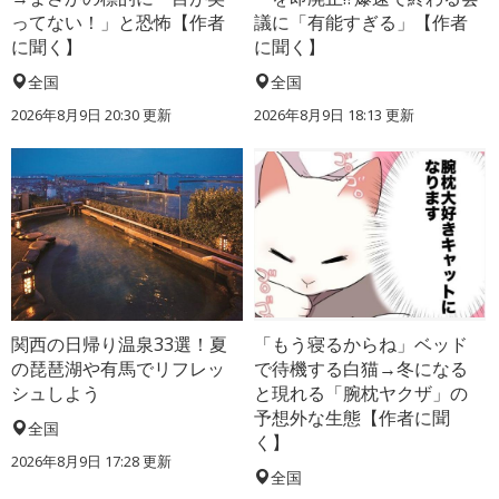
ってない！」と恐怖【作者
議に「有能すぎる」【作者
に聞く】
に聞く】
全国
全国
2026年8月9日 20:30
更新
2026年8月9日 18:13
更新
関西の日帰り温泉33選！夏
「もう寝るからね」ベッド
の琵琶湖や有馬でリフレッ
で待機する白猫→冬になる
シュしよう
と現れる「腕枕ヤクザ」の
予想外な生態【作者に聞
全国
く】
2026年8月9日 17:28
更新
全国