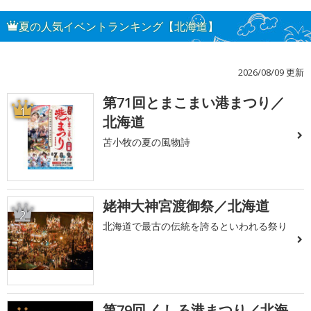
夏の人気イベントランキング【北海道】
2026/08/09 更新
第71回とまこまい港まつり／
1
北海道
苫小牧の夏の風物詩
姥神大神宮渡御祭／北海道
2
北海道で最古の伝統を誇るといわれる祭り
第79回 くしろ港まつり／北海