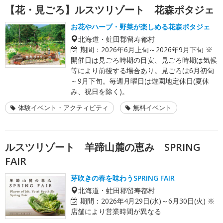
【花・見ごろ】ルスツリゾート 花森ポタジェ
お花やハーブ・野菜が楽しめる花森ポタジェ
北海道・虻田郡留寿都村
期間：
2026年6月上旬～2026年9月下旬 ※
開催日は見ごろ時期の目安、見ごろ時期は気候
等により前後する場合あり。見ごろは6月初旬
～9月下旬。毎週月曜日は遊園地定休日(夏休
み、祝日を除く)。
体験イベント・アクティビティ
無料イベント
ルスツリゾート 羊蹄山麓の恵み SPRING
FAIR
芽吹きの春を味わうSPRING FAIR
北海道・虻田郡留寿都村
期間：
2026年4月29日(水)～6月30日(火) ※
店舗により営業時間が異なる