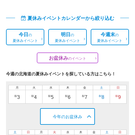
夏休みイベントカレンダーから絞り込む
今日
明日
今週末
の
の
の
夏休みイベント
夏休みイベント
夏休みイベント
お盆休み
の
イベント
今週の北海道の夏休みイベントを探している方はこちら！
月
火
水
木
金
土
日
8/
8/
8/
8/
8/
8/
8/
3
4
5
6
7
8
9
今年のお盆休み
土
日
月
火
水
木
金
土
日