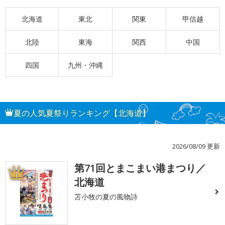
北海道
東北
関東
甲信越
北陸
東海
関西
中国
四国
九州・沖縄
夏の人気夏祭りランキング【北海道】
2026/08/09 更新
第71回とまこまい港まつり／
1
北海道
苫小牧の夏の風物詩