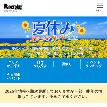
MENU
夏のイベント情報が満載！夏祭りやプール、海水浴場、
キャンプ場など遊べるスポットを大紹介
エリア
日付
イベント
夏祭り
から探す
から探す
ランキング
今日開催
イベント
2026年情報へ順次更新しておりますが一部、昨年の情
報もございます。予めご了承ください。