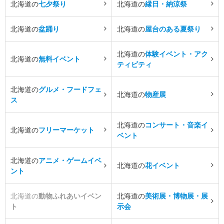
北海道の
七夕祭り
北海道の
縁日・納涼祭
北海道の
盆踊り
北海道の
屋台のある夏祭り
北海道の
体験イベント・アク
北海道の
無料イベント
ティビティ
北海道の
グルメ・フードフェ
北海道の
物産展
ス
北海道の
コンサート・音楽イ
北海道の
フリーマーケット
ベント
北海道の
アニメ・ゲームイベ
北海道の
花イベント
ント
北海道の
動物ふれあいイベン
北海道の
美術展・博物展・展
ト
示会