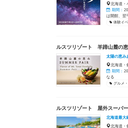
北海道・
期間：
2
は開館、翌
体験イ
ルスツリゾート 羊蹄山麓の恵み
太陽の恵みあ
北海道・
期間：
2
なる
グルメ
ルスツリゾート 屋外スーパ
北海道最大
北海道・