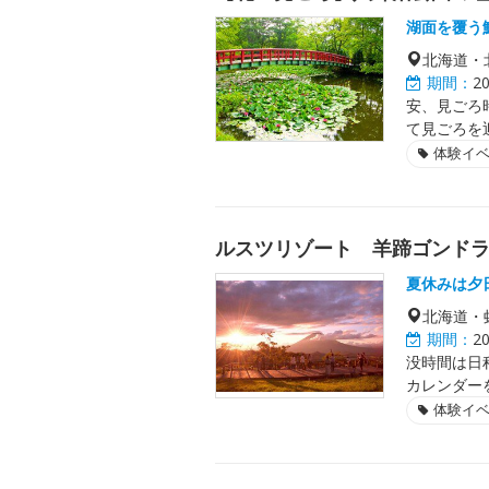
湖面を覆う
北海道・
期間：
2
安、見ごろ
て見ごろを
体験イ
ルスツリゾート 羊蹄ゴンド
夏休みは夕
北海道・
期間：
2
没時間は日
カレンダー
体験イ