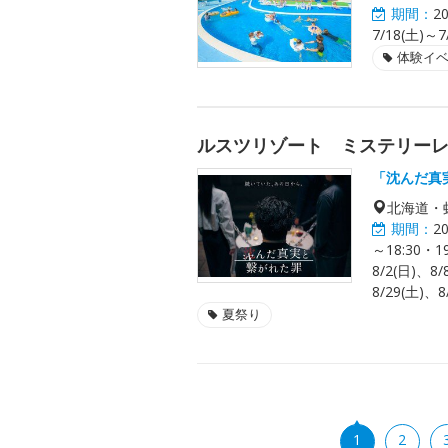
期間：
2
7/18(土)～7
体験イ
ルスツリゾート ミステリー
「沈んだ真
北海道・
期間：
2
～18:30・
8/2(日)、8/
8/29(土)、
夏祭り
1
2