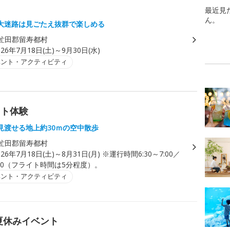
最近見
ん。
大迷路は見ごたえ抜群で楽しめる
虻田郡留寿都村
026年7月18日(土)～9月30日(水)
ベント・アクティビティ
イト体験
見渡せる地上約30ｍの空中散歩
虻田郡留寿都村
026年7月18日(土)～8月31日(月) ※運行時間6:30～7:00／
17:30（フライト時間は5分程度）。
ベント・アクティビティ
夏休みイベント