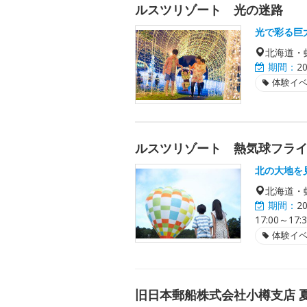
ルスツリゾート 光の迷路
光で彩る巨
北海道・
期間：
2
体験イ
ルスツリゾート 熱気球フラ
北の大地を
北海道・
期間：
2
17:00～
体験イ
旧日本郵船株式会社小樽支店 