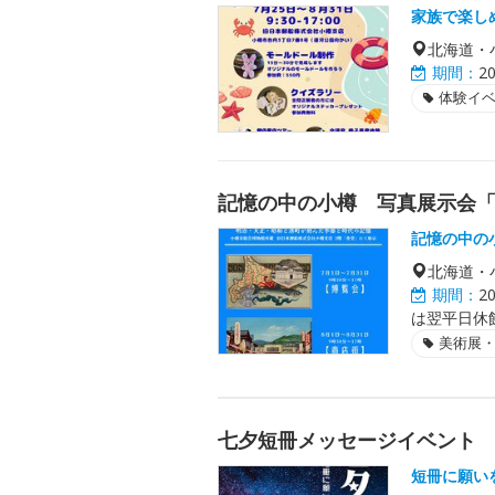
家族で楽し
北海道・
期間：
2
体験イ
記憶の中の小樽 写真展示会
記憶の中の
北海道・
期間：
2
は翌平日休
美術展
七夕短冊メッセージイベント
短冊に願い