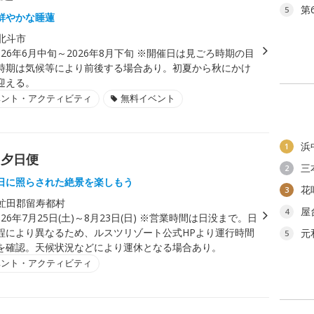
第
5
鮮やかな睡蓮
北斗市
026年6月中旬～2026年8月下旬 ※開催日は見ごろ時期の目
時期は気候等により前後する場合あり。初夏から秋にかけ
迎える。
ベント・アクティビティ
無料イベント
浜
1
ラ夕日便
三
2
日に照らされた絶景を楽しもう
花
3
虻田郡留寿都村
屋
4
026年7月25日(土)～8月23日(日) ※営業時間は日没まで。日
程により異なるため、ルスツリゾート公式HPより運行時間
元
5
を確認。天候状況などにより運休となる場合あり。
ベント・アクティビティ