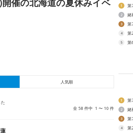
(木)開催の北海道の夏休みイベ
第
1
姥
2
第
3
第
4
第
5
人気順
第
1
した
全 58 件中 1 〜 10 件
姥
2
第
3
第
4
睡蓮