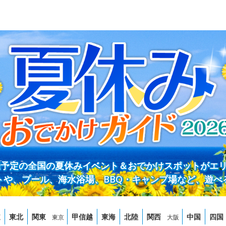
開催予定の全国の夏休みイベント＆おでかけスポットがエ
トや、プール、海水浴場、BBQ・キャンプ場など、遊べ
道
東北
関東
甲信越
東海
北陸
関西
中国
四国
東京
大阪