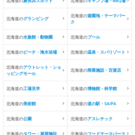
北海道の
夏休みスポット
北海道の
キャンプ場・BBQ場
北海道の
遊園地・テーマパー
北海道の
グランピング
ク
北海道の
水族館・動物園
北海道の
プール
北海道の
ビーチ・海水浴場
北海道の
温泉・スパリゾート
北海道の
アウトレット・ショ
北海道の
商業施設・百貨店
ッピングモール
北海道の
工場見学
北海道の
博物館・科学館
北海道の
美術館
北海道の
道の駅・SA/PA
北海道の
公園
北海道の
アスレチック
北海道の
タワー・展望施設
北海道の
フードテーマパーク