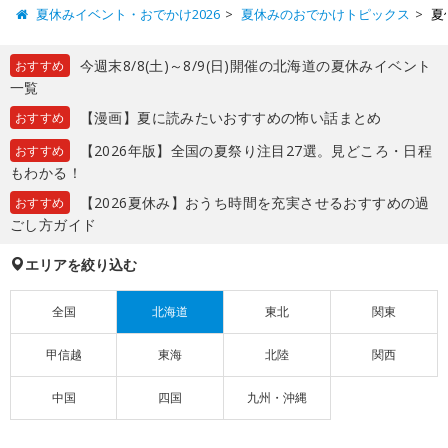
夏休みイベント・おでかけ2026
夏休みのおでかけトピックス
夏
今週末8/8(土)～8/9(日)開催の北海道の夏休みイベント
おすすめ
一覧
【漫画】夏に読みたいおすすめの怖い話まとめ
おすすめ
【2026年版】全国の夏祭り注目27選。見どころ・日程
おすすめ
もわかる！
【2026夏休み】おうち時間を充実させるおすすめの過
おすすめ
ごし方ガイド
エリアを絞り込む
全国
北海道
東北
関東
甲信越
東海
北陸
関西
中国
四国
九州・沖縄