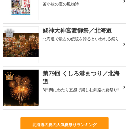
苫小牧の夏の風物詩
姥神大神宮渡御祭／北海道
2
北海道で最古の伝統を誇るといわれる祭り
第79回 くしろ港まつり／北海
3
道
3日間にわたり五感で楽しむ釧路の夏祭り!!
北海道の夏の人気夏祭りランキング