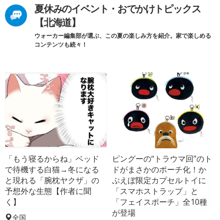
夏休みのイベント・おでかけトピックス
【北海道】
ウォーカー編集部が選ぶ、この夏の楽しみ方を紹介。家で楽しめる
コンテンツも続々！
「もう寝るからね」ベッド
ピングーの“トラウマ回”のト
で待機する白猫→冬になる
ドがまさかのポーチ化！か
と現れる「腕枕ヤクザ」の
ぷえぼ限定カプセルトイに
予想外な生態【作者に聞
「スマホストラップ」と
く】
「フェイスポーチ」全10種
が登場
全国