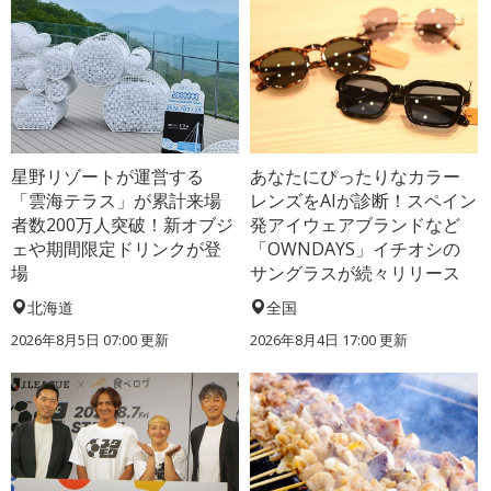
星野リゾートが運営する
あなたにぴったりなカラー
「雲海テラス」が累計来場
レンズをAIが診断！スペイン
者数200万人突破！新オブジ
発アイウェアブランドなど
ェや期間限定ドリンクが登
「OWNDAYS」イチオシの
場
サングラスが続々リリース
北海道
全国
2026年8月5日 07:00 更新
2026年8月4日 17:00 更新