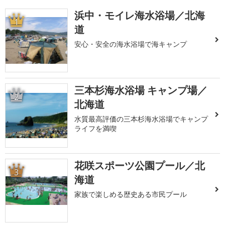
浜中・モイレ海水浴場／北海
1
道
安心・安全の海水浴場で海キャンプ
三本杉海水浴場 キャンプ場／
2
北海道
水質最高評価の三本杉海水浴場でキャンプ
ライフを満喫
花咲スポーツ公園プール／北
3
海道
家族で楽しめる歴史ある市民プール