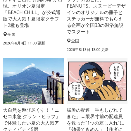
現、オリオン夏限定
PEANUTS。スヌーピーデザ
「BEACH CHILL」が公式通
インのオリジナルの冊子と
販で大人気！夏限定クラフ
ステッカーが無料でもらえ
ト2種も登場
る企画が全国33の温浴施設
でスタート
全国
全国
2026年8月4日 11:00 更新
2026年8月3日 18:00 更新
大自然を遊び尽くす！「ニ
猛暑の配達「手もしびれて
セコ東急 グラン・ヒラフ」
きた」→限界寸前の配達員
で体験したい夏の大人気ア
を救った“1つの差し入れ”に
クティビティ5選
「効果てきめん」【作者に