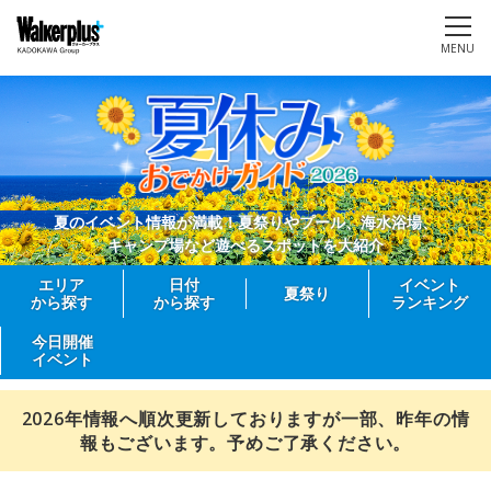
MENU
夏のイベント情報が満載！夏祭りやプール、海水浴場、
キャンプ場など遊べるスポットを大紹介
エリア
日付
イベント
夏祭り
から探す
から探す
ランキング
今日開催
イベント
2026年情報へ順次更新しておりますが一部、昨年の情
報もございます。予めご了承ください。