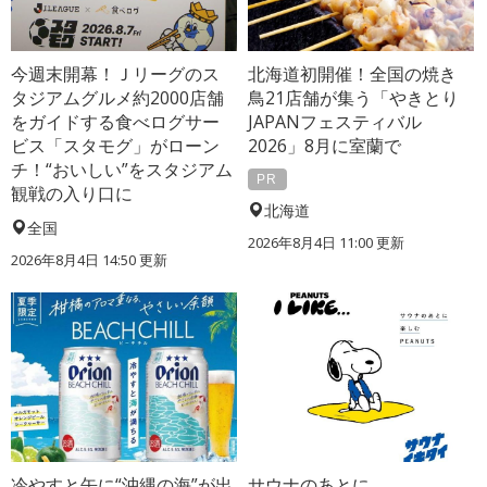
今週末開幕！Ｊリーグのス
北海道初開催！全国の焼き
タジアムグルメ約2000店舗
鳥21店舗が集う「やきとり
をガイドする食べログサー
JAPANフェスティバル
ビス「スタモグ」がローン
2026」8月に室蘭で
チ！“おいしい”をスタジアム
PR
観戦の入り口に
北海道
全国
2026年8月4日 11:00 更新
2026年8月4日 14:50 更新
冷やすと缶に“沖縄の海”が出
サウナのあとに、