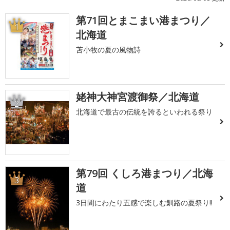
第71回とまこまい港まつり／
1
北海道
苫小牧の夏の風物詩
姥神大神宮渡御祭／北海道
2
北海道で最古の伝統を誇るといわれる祭り
第79回 くしろ港まつり／北海
3
道
3日間にわたり五感で楽しむ釧路の夏祭り!!