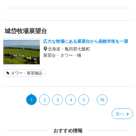
城岱牧場展望台
広大な牧場にある展望台から函館市街を一望
北海道・亀田郡七飯町
展望台・タワー・橋
タワー・展望施設
…
1
2
3
4
5
76
次へ
おすすめ情報