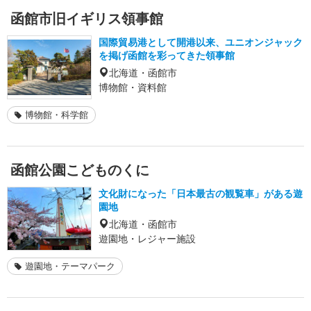
函館市旧イギリス領事館
国際貿易港として開港以来、ユニオンジャック
を掲げ函館を彩ってきた領事館
北海道・函館市
博物館・資料館
博物館・科学館
函館公園こどものくに
文化財になった「日本最古の観覧車」がある遊
園地
北海道・函館市
遊園地・レジャー施設
遊園地・テーマパーク