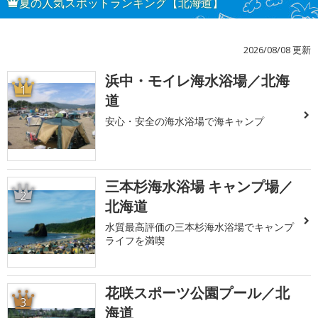
夏の人気スポットランキング【北海道】
2026/08/08 更新
浜中・モイレ海水浴場／北海
1
道
安心・安全の海水浴場で海キャンプ
三本杉海水浴場 キャンプ場／
2
北海道
水質最高評価の三本杉海水浴場でキャンプ
ライフを満喫
花咲スポーツ公園プール／北
3
海道