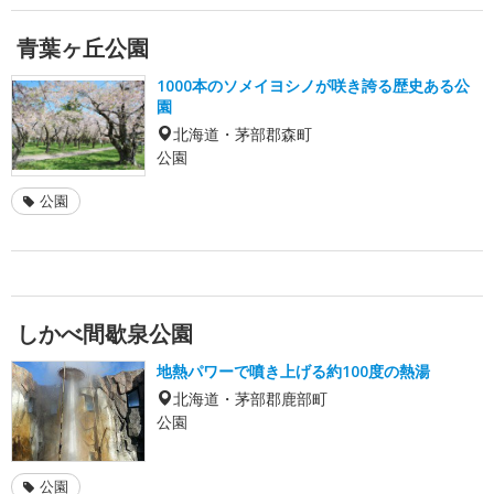
青葉ヶ丘公園
1000本のソメイヨシノが咲き誇る歴史ある公
園
北海道・茅部郡森町
公園
公園
しかべ間歇泉公園
地熱パワーで噴き上げる約100度の熱湯
北海道・茅部郡鹿部町
公園
公園