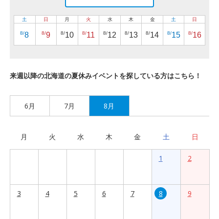
土
日
月
火
水
木
金
土
日
8/
8/
8/
8/
8/
8/
8/
8/
8/
8
9
10
11
12
13
14
15
16
来週以降の北海道の夏休みイベントを探している方はこちら！
6月
7月
8月
月
火
水
木
金
土
日
1
2
3
4
5
6
7
8
9