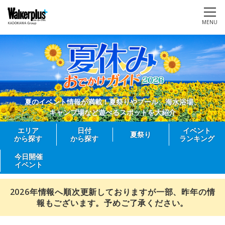
MENU
夏のイベント情報が満載！夏祭りやプール、海水浴場、
キャンプ場など遊べるスポットを大紹介
エリア
日付
イベント
夏祭り
から探す
から探す
ランキング
今日開催
イベント
2026年情報へ順次更新しておりますが一部、昨年の情
報もございます。予めご了承ください。