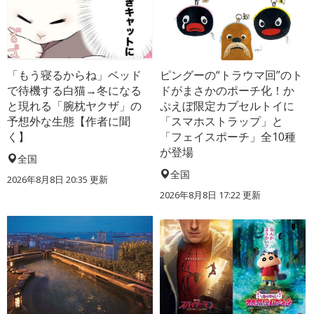
「もう寝るからね」ベッド
ピングーの“トラウマ回”のト
で待機する白猫→冬になる
ドがまさかのポーチ化！か
と現れる「腕枕ヤクザ」の
ぷえぼ限定カプセルトイに
予想外な生態【作者に聞
「スマホストラップ」と
く】
「フェイスポーチ」全10種
が登場
全国
全国
2026年8月8日 20:35
更新
2026年8月8日 17:22
更新