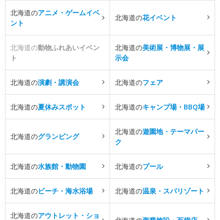
北海道の
アニメ・ゲームイベ
北海道の
花イベント
ント
北海道の
動物ふれあいイベン
北海道の
美術展・博物展・展
ト
示会
北海道の
演劇・講演会
北海道の
フェア
北海道の
夏休みスポット
北海道の
キャンプ場・BBQ場
北海道の
遊園地・テーマパー
北海道の
グランピング
ク
北海道の
水族館・動物園
北海道の
プール
北海道の
ビーチ・海水浴場
北海道の
温泉・スパリゾート
北海道の
アウトレット・ショ