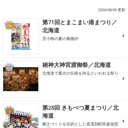
2026/08/06 更新
第71回とまこまい港まつり／
1
北海道
苫小牧の夏の風物詩
姥神大神宮渡御祭／北海道
2
北海道で最古の伝統を誇るといわれる祭り
第28回 きもべつ夏まつり／北
3
海道
郷土づくりを目的とした喜茂別町民参加型