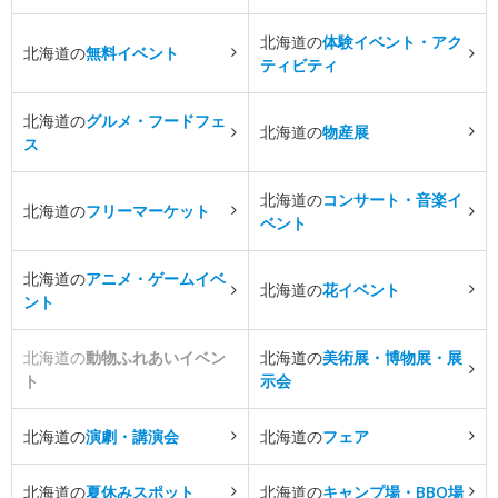
北海道の
体験イベント・アク
北海道の
無料イベント
ティビティ
北海道の
グルメ・フードフェ
北海道の
物産展
ス
北海道の
コンサート・音楽イ
北海道の
フリーマーケット
ベント
北海道の
アニメ・ゲームイベ
北海道の
花イベント
ント
北海道の
動物ふれあいイベン
北海道の
美術展・博物展・展
ト
示会
北海道の
演劇・講演会
北海道の
フェア
北海道の
夏休みスポット
北海道の
キャンプ場・BBQ場