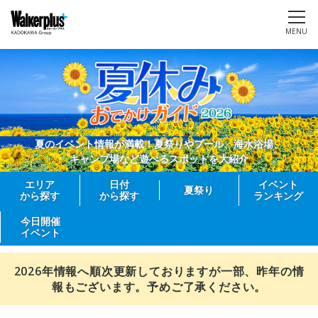
MENU
夏のイベント情報が満載！夏祭りやプール、海水浴場、
キャンプ場など遊べるスポットを大紹介
エリア
日付
イベント
夏祭り
から探す
から探す
ランキング
今日開催
イベント
2026年情報へ順次更新しておりますが一部、昨年の情
報もございます。予めご了承ください。