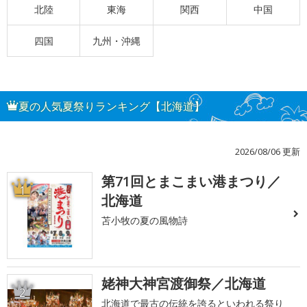
北陸
東海
関西
中国
四国
九州・沖縄
夏の人気夏祭りランキング【北海道】
2026/08/06 更新
第71回とまこまい港まつり／
1
北海道
苫小牧の夏の風物詩
姥神大神宮渡御祭／北海道
2
北海道で最古の伝統を誇るといわれる祭り