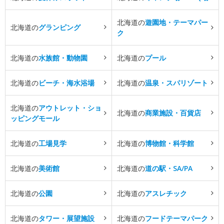
北海道の
遊園地・テーマパー
北海道の
グランピング
ク
北海道の
水族館・動物園
北海道の
プール
北海道の
ビーチ・海水浴場
北海道の
温泉・スパリゾート
北海道の
アウトレット・ショ
北海道の
商業施設・百貨店
ッピングモール
北海道の
工場見学
北海道の
博物館・科学館
北海道の
美術館
北海道の
道の駅・SA/PA
北海道の
公園
北海道の
アスレチック
北海道の
タワー・展望施設
北海道の
フードテーマパーク