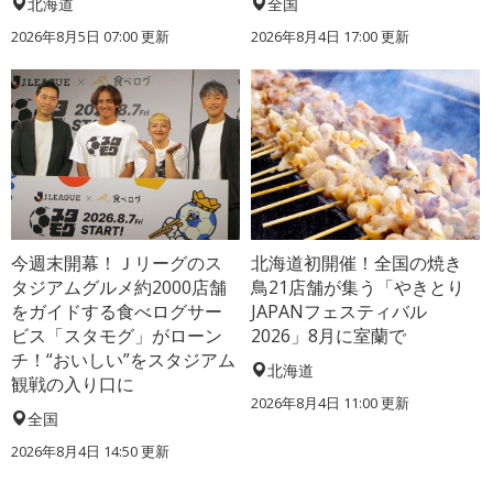
北海道
全国
2026年8月5日 07:00
更新
2026年8月4日 17:00
更新
今週末開幕！Ｊリーグのス
北海道初開催！全国の焼き
タジアムグルメ約2000店舗
鳥21店舗が集う「やきとり
をガイドする食べログサー
JAPANフェスティバル
ビス「スタモグ」がローン
2026」8月に室蘭で
チ！“おいしい”をスタジアム
北海道
観戦の入り口に
2026年8月4日 11:00
更新
全国
2026年8月4日 14:50
更新