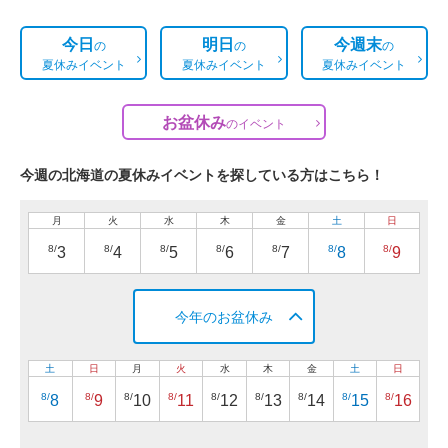
今日
明日
今週末
の
の
の
夏休みイベント
夏休みイベント
夏休みイベント
お盆休み
の
イベント
今週の北海道の夏休みイベントを探している方はこちら！
月
火
水
木
金
土
日
8/
8/
8/
8/
8/
8/
8/
3
4
5
6
7
8
9
今年のお盆休み
土
日
月
火
水
木
金
土
日
8/
8/
8/
8/
8/
8/
8/
8/
8/
8
9
10
11
12
13
14
15
16