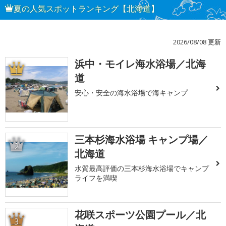
夏の人気スポットランキング【北海道】
2026/08/08 更新
浜中・モイレ海水浴場／北海
1
道
安心・安全の海水浴場で海キャンプ
三本杉海水浴場 キャンプ場／
2
北海道
水質最高評価の三本杉海水浴場でキャンプ
ライフを満喫
花咲スポーツ公園プール／北
3