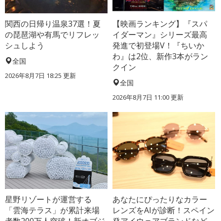
関西の日帰り温泉37選！夏
【映画ランキング】『スパ
の琵琶湖や有馬でリフレッ
イダーマン』シリーズ最高
シュしよう
発進で初登場V！『ちいか
わ』は2位、新作3本がラン
全国
クイン
2026年8月7日 18:25
更新
全国
2026年8月7日 11:00
更新
星野リゾートが運営する
あなたにぴったりなカラー
「雲海テラス」が累計来場
レンズをAIが診断！スペイン
者数200万人突破！新オブジ
発アイウェアブランドなど