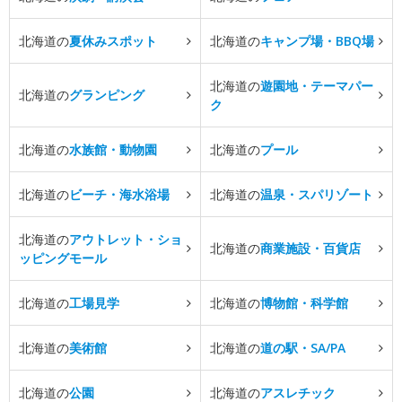
北海道の
夏休みスポット
北海道の
キャンプ場・BBQ場
北海道の
遊園地・テーマパー
北海道の
グランピング
ク
北海道の
水族館・動物園
北海道の
プール
北海道の
ビーチ・海水浴場
北海道の
温泉・スパリゾート
北海道の
アウトレット・ショ
北海道の
商業施設・百貨店
ッピングモール
北海道の
工場見学
北海道の
博物館・科学館
北海道の
美術館
北海道の
道の駅・SA/PA
北海道の
公園
北海道の
アスレチック