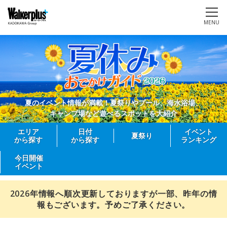
MENU
夏のイベント情報が満載！夏祭りやプール、海水浴場、
キャンプ場など遊べるスポットを大紹介
エリア
日付
イベント
夏祭り
から探す
から探す
ランキング
今日開催
イベント
2026年情報へ順次更新しておりますが一部、昨年の情
報もございます。予めご了承ください。