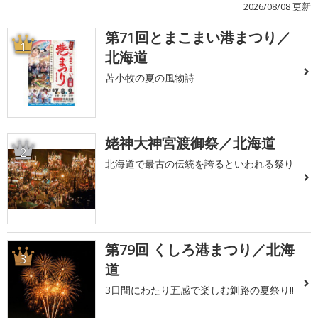
2026/08/08 更新
第71回とまこまい港まつり／
1
北海道
苫小牧の夏の風物詩
姥神大神宮渡御祭／北海道
2
北海道で最古の伝統を誇るといわれる祭り
第79回 くしろ港まつり／北海
3
道
3日間にわたり五感で楽しむ釧路の夏祭り!!