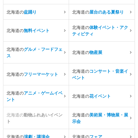
北海道の
盆踊り
北海道の
屋台のある夏祭り
北海道の
体験イベント・アク
北海道の
無料イベント
ティビティ
北海道の
グルメ・フードフェ
北海道の
物産展
ス
北海道の
コンサート・音楽イ
北海道の
フリーマーケット
ベント
北海道の
アニメ・ゲームイベ
北海道の
花イベント
ント
北海道の
動物ふれあいイベン
北海道の
美術展・博物展・展
ト
示会
北海道の
演劇・講演会
北海道の
フェア