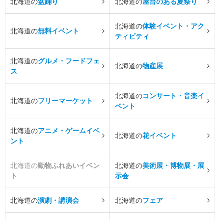
北海道の
盆踊り
北海道の
屋台のある夏祭り
北海道の
体験イベント・アク
北海道の
無料イベント
ティビティ
北海道の
グルメ・フードフェ
北海道の
物産展
ス
北海道の
コンサート・音楽イ
北海道の
フリーマーケット
ベント
北海道の
アニメ・ゲームイベ
北海道の
花イベント
ント
北海道の
動物ふれあいイベン
北海道の
美術展・博物展・展
ト
示会
北海道の
演劇・講演会
北海道の
フェア