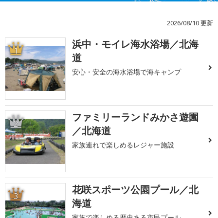
2026/08/10 更新
浜中・モイレ海水浴場／北海
1
道
安心・安全の海水浴場で海キャンプ
ファミリーランドみかさ遊園
2
／北海道
家族連れで楽しめるレジャー施設
花咲スポーツ公園プール／北
3
海道
家族で楽しめる歴史ある市民プール