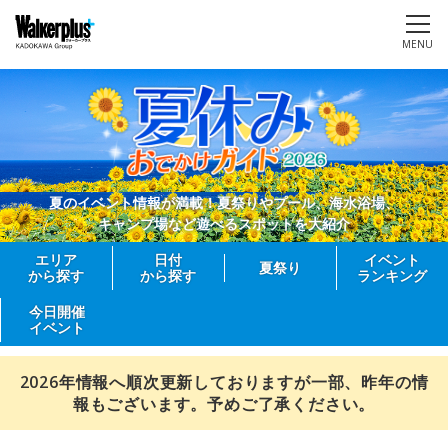
MENU
夏のイベント情報が満載！夏祭りやプール、海水浴場、
キャンプ場など遊べるスポットを大紹介
エリア
日付
イベント
夏祭り
から探す
から探す
ランキング
今日開催
イベント
2026年情報へ順次更新しておりますが一部、昨年の情
報もございます。予めご了承ください。