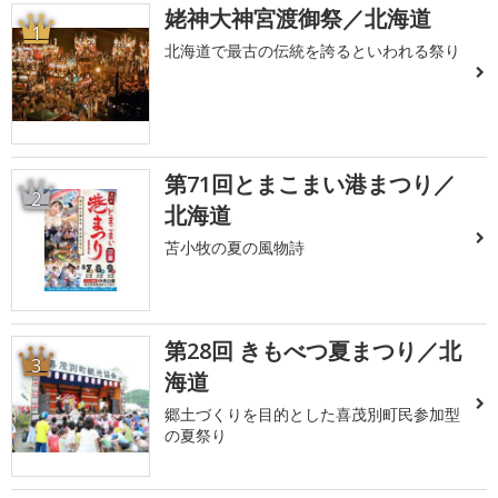
姥神大神宮渡御祭／北海道
1
北海道で最古の伝統を誇るといわれる祭り
第71回とまこまい港まつり／
2
北海道
苫小牧の夏の風物詩
第28回 きもべつ夏まつり／北
3
海道
郷土づくりを目的とした喜茂別町民参加型
の夏祭り