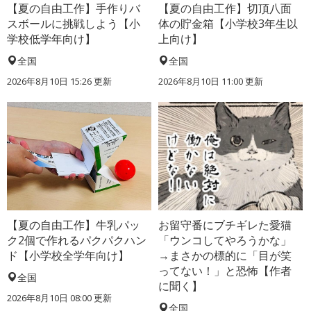
【夏の自由工作】手作りバ
【夏の自由工作】切頂八面
スボールに挑戦しよう【小
体の貯金箱【小学校3年生以
学校低学年向け】
上向け】
全国
全国
2026年8月10日 15:26
更新
2026年8月10日 11:00
更新
【夏の自由工作】牛乳パッ
お留守番にブチギレた愛猫
ク2個で作れるパクパクハン
「ウンコしてやろうかな」
ド【小学校全学年向け】
→まさかの標的に「目が笑
ってない！」と恐怖【作者
全国
に聞く】
2026年8月10日 08:00
更新
全国