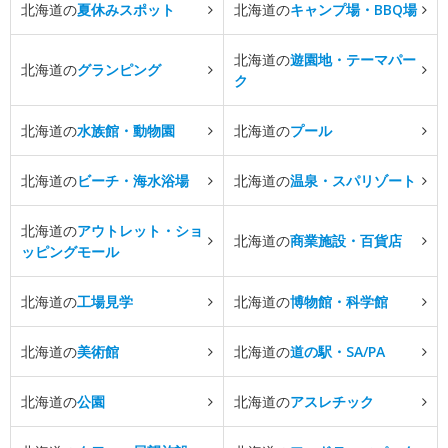
北海道の
夏休みスポット
北海道の
キャンプ場・BBQ場
北海道の
遊園地・テーマパー
北海道の
グランピング
ク
北海道の
水族館・動物園
北海道の
プール
北海道の
ビーチ・海水浴場
北海道の
温泉・スパリゾート
北海道の
アウトレット・ショ
北海道の
商業施設・百貨店
ッピングモール
北海道の
工場見学
北海道の
博物館・科学館
北海道の
美術館
北海道の
道の駅・SA/PA
北海道の
公園
北海道の
アスレチック