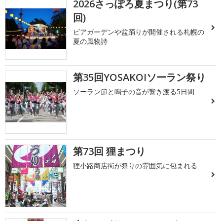
2026さっぽろ夏まつり(第73
回)
ビアガーデンや盆踊りが開催される札幌の
夏の風物詩
第35回YOSAKOIソーラン祭り
ソーラン節と鳴子の音が響き渡る5日間
第73回 狸まつり
狸小路商店街が祭りの雰囲気に包まれる