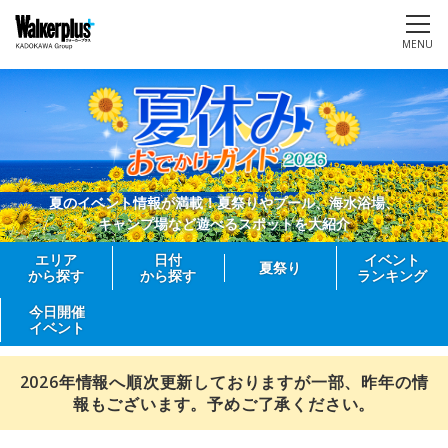
MENU
夏のイベント情報が満載！夏祭りやプール、海水浴場、
キャンプ場など遊べるスポットを大紹介
エリア
日付
イベント
夏祭り
から探す
から探す
ランキング
今日開催
イベント
2026年情報へ順次更新しておりますが一部、昨年の情
報もございます。予めご了承ください。