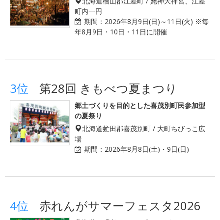
北海道檜山郡江差町 / 姥神大神宮、江差
町内一円
期間：
2026年8月9日(日)～11日(火) ※毎
年8月9日・10日・11日に開催
3位
第28回 きもべつ夏まつり
郷土づくりを目的とした喜茂別町民参加型
の夏祭り
北海道虻田郡喜茂別町 / 大町ちびっこ広
場
期間：
2026年8月8日(土)・9日(日)
4位
赤れんがサマーフェスタ2026