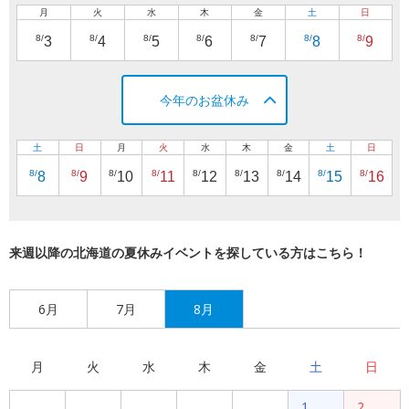
月
火
水
木
金
土
日
8/
8/
8/
8/
8/
8/
8/
3
4
5
6
7
8
9
今年のお盆休み
土
日
月
火
水
木
金
土
日
8/
8/
8/
8/
8/
8/
8/
8/
8/
8
9
10
11
12
13
14
15
16
来週以降の北海道の夏休みイベントを探している方はこちら！
6月
7月
8月
月
火
水
木
金
土
日
1
2