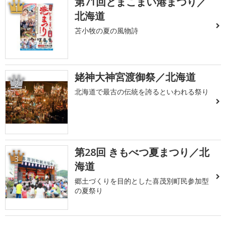
第71回とまこまい港まつり／
1
北海道
苫小牧の夏の風物詩
姥神大神宮渡御祭／北海道
2
北海道で最古の伝統を誇るといわれる祭り
第28回 きもべつ夏まつり／北
3
海道
郷土づくりを目的とした喜茂別町民参加型
の夏祭り