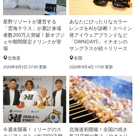
星野リゾートが運営する
あなたにぴったりなカラー
「雲海テラス」が累計来場
レンズをAIが診断！スペイン
者数200万人突破！新オブジ
発アイウェアブランドなど
ェや期間限定ドリンクが登
「OWNDAYS」イチオシの
場
サングラスが続々リリース
北海道
全国
2026年8月5日 07:00
更新
2026年8月4日 17:00
更新
今週末開幕！Ｊリーグのス
北海道初開催！全国の焼き