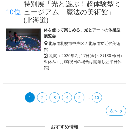
特別展「光と遊ぶ！超体験型ミ
10位
ュージアム 魔法の美術館」
(北海道)
体を使って楽しめる、光とアートの体感型
展覧会
北海道札幌市中央区 / 北海道立近代美術
館
期間：
2026年7月17日(金)～8月30日(日)
※休み：月曜(祝日の場合は開館し翌平日休
館)
…
1
2
3
4
5
10
次へ
おすすめ情報