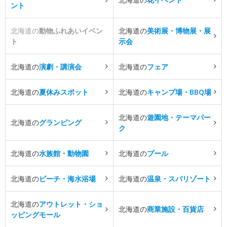
ント
北海道の
動物ふれあいイベン
北海道の
美術展・博物展・展
ト
示会
北海道の
演劇・講演会
北海道の
フェア
北海道の
夏休みスポット
北海道の
キャンプ場・BBQ場
北海道の
遊園地・テーマパー
北海道の
グランピング
ク
北海道の
水族館・動物園
北海道の
プール
北海道の
ビーチ・海水浴場
北海道の
温泉・スパリゾート
北海道の
アウトレット・ショ
北海道の
商業施設・百貨店
ッピングモール