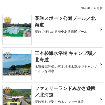
2026/08/06 更新
花咲スポーツ公園プール／北
1
海道
家族で楽しめる歴史ある市民プール
三本杉海水浴場 キャンプ場／
2
北海道
水質最高評価の三本杉海水浴場でキャンプ
ライフを満喫
ファミリーランドみかさ遊園
3
／北海道
家族連れで楽しめるレジャー施設