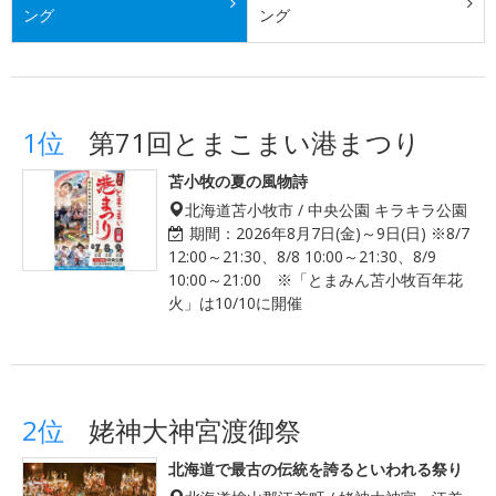
ング
ング
1位
第71回とまこまい港まつり
苫小牧の夏の風物詩
北海道苫小牧市 / 中央公園 キラキラ公園
期間：
2026年8月7日(金)～9日(日) ※8/7
12:00～21:30、8/8 10:00～21:30、8/9
10:00～21:00 ※「とまみん苫小牧百年花
火」は10/10に開催
2位
姥神大神宮渡御祭
北海道で最古の伝統を誇るといわれる祭り