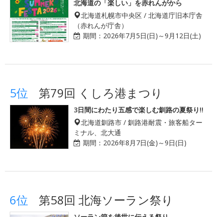
北海道の「楽しい」を赤れんがから
北海道札幌市中央区 / 北海道庁旧本庁舎
（赤れんが庁舎）
期間：
2026年7月5日(日)～9月12日(土)
5位
第79回 くしろ港まつり
3日間にわたり五感で楽しむ釧路の夏祭り!!
北海道釧路市 / 釧路港耐震・旅客船ター
ミナル、北大通
期間：
2026年8月7日(金)～9日(日)
6位
第58回 北海ソーラン祭り
ソーラン節を後世に伝える祭り