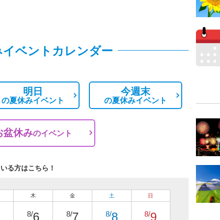
みイベントカレンダー
明日
今週末
の
夏休みイベント
の
夏休みイベント
お盆休み
の
イベント
ている方はこちら！
木
金
土
日
8/
8/
8/
8/
6
7
8
9