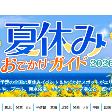
開催予定の全国の夏休みイベント＆おでかけスポットがエ
トや、プール、海水浴場、BBQ・キャンプ場など、遊べ
道
東北
関東
甲信越
東海
北陸
関西
中国
四国
東京
大阪