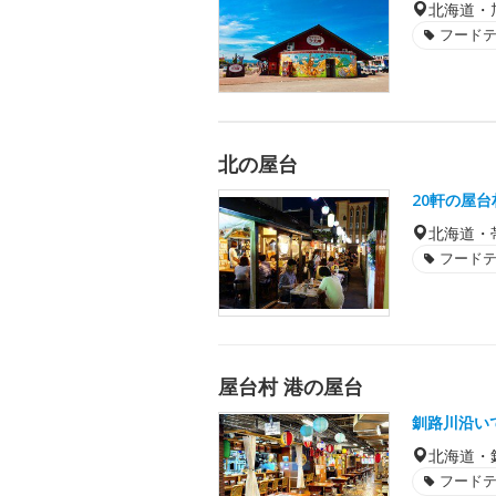
北海道・
フード
北の屋台
20軒の屋
北海道・
フード
屋台村 港の屋台
釧路川沿い
北海道・
フード