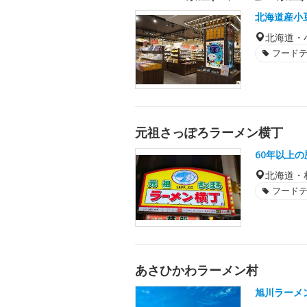
北海道産小
北海道・
フード
元祖さっぽろラーメン横丁
60年以上
北海道・
フード
あさひかわラーメン村
旭川ラーメ