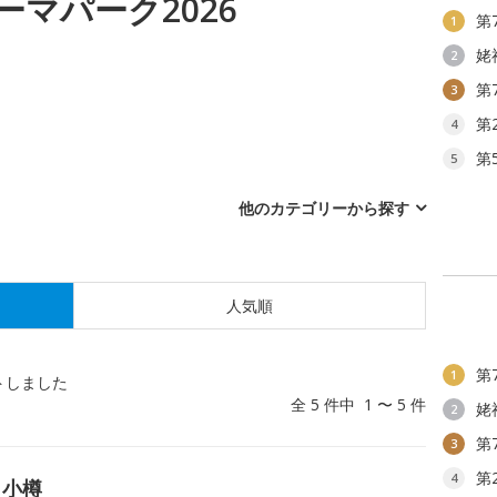
マパーク2026
第
1
姥
2
第
3
第
4
第
5
他のカテゴリーから探す
人気順
第
1
トしました
全 5 件中 1 〜 5 件
姥
2
第
3
第
4
 小樽