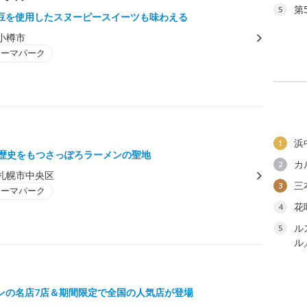
第
5
豆を使用したスヌーピースイーツも味わえる
小樽市
テーマパーク
浜
1
の歴史をもつさっぽろラーメンの聖地
カ
2
札幌市中央区
三
3
テーマパーク
花
4
ル
5
ル
ンの名店7店＆期間限定で全国の人気店が登場