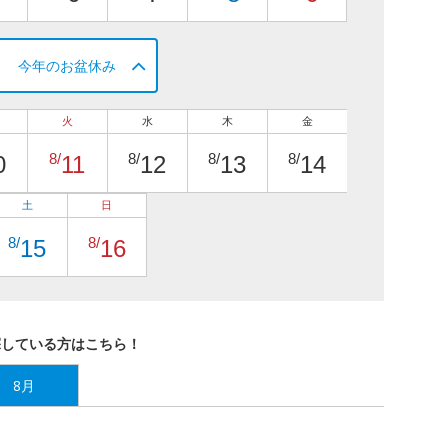
今年のお盆休み
火
水
木
金
8/
8/
8/
8/
0
11
12
13
14
土
日
8/
8/
15
16
探している方はこちら！
8月