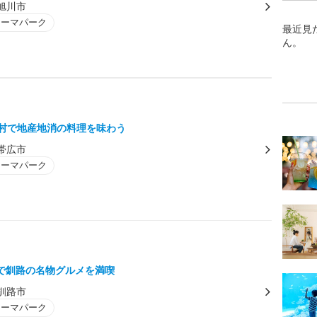
旭川市
テーマパーク
最近見
ん。
台村で地産地消の料理を味わう
帯広市
テーマパーク
で釧路の名物グルメを満喫
釧路市
テーマパーク