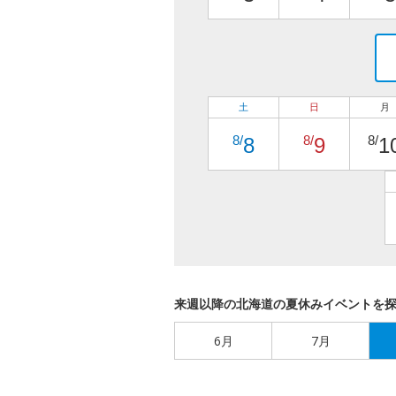
土
日
月
8/
8/
8/
8
9
1
来週以降の北海道の夏休みイベントを
6月
7月