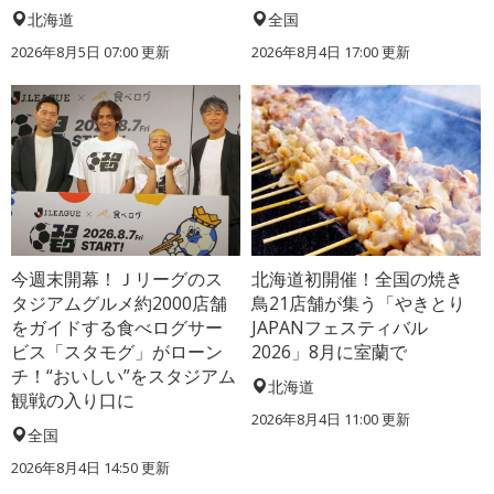
北海道
全国
2026年8月5日 07:00
更新
2026年8月4日 17:00
更新
今週末開幕！Ｊリーグのス
北海道初開催！全国の焼き
タジアムグルメ約2000店舗
鳥21店舗が集う「やきとり
をガイドする食べログサー
JAPANフェスティバル
ビス「スタモグ」がローン
2026」8月に室蘭で
チ！“おいしい”をスタジアム
北海道
観戦の入り口に
2026年8月4日 11:00
更新
全国
2026年8月4日 14:50
更新