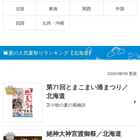
北陸
東海
関西
中国
四国
九州・沖縄
夏の人気夏祭りランキング【北海道】
2026/08/06 更新
第71回とまこまい港まつり／
1
北海道
苫小牧の夏の風物詩
姥神大神宮渡御祭／北海道
2