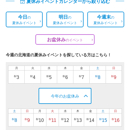
夏休みイベントカレンダーから絞り込む
今日
明日
今週末
の
の
の
夏休みイベント
夏休みイベント
夏休みイベント
お盆休み
の
イベント
今週の北海道の夏休みイベントを探している方はこちら！
月
火
水
木
金
土
日
8/
8/
8/
8/
8/
8/
8/
3
4
5
6
7
8
9
今年のお盆休み
土
日
月
火
水
木
金
土
日
8/
8/
8/
8/
8/
8/
8/
8/
8/
8
9
10
11
12
13
14
15
16