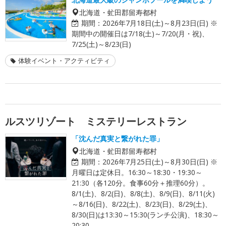
北海道・虻田郡留寿都村
期間：
2026年7月18日(土)～8月23日(日) ※
期間中の開催日は7/18(土)～7/20(月・祝)、
7/25(土)～8/23(日)
体験イベント・アクティビティ
ルスツリゾート ミステリーレストラン
「沈んだ真実と繋がれた罪」
北海道・虻田郡留寿都村
期間：
2026年7月25日(土)～8月30日(日) ※
月曜日は定休日。16:30～18:30・19:30～
21:30（各120分。食事60分＋推理60分）。
8/1(土)、8/2(日)、8/8(土)、8/9(日)、8/11(火)
～8/16(日)、8/22(土)、8/23(日)、8/29(土)、
8/30(日)は13:30～15:30(ランチ公演)、18:30～
20:30