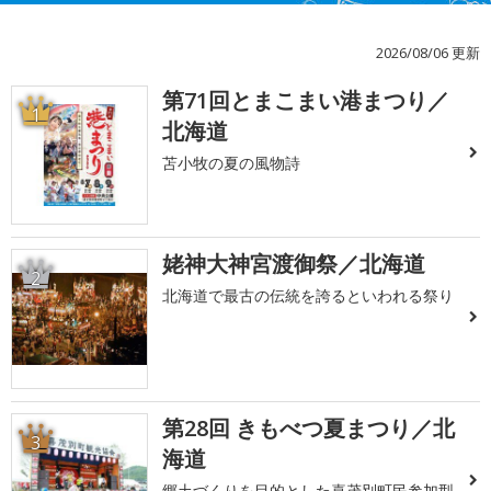
2026/08/06 更新
第71回とまこまい港まつり／
1
北海道
苫小牧の夏の風物詩
姥神大神宮渡御祭／北海道
2
北海道で最古の伝統を誇るといわれる祭り
第28回 きもべつ夏まつり／北
3
海道
郷土づくりを目的とした喜茂別町民参加型