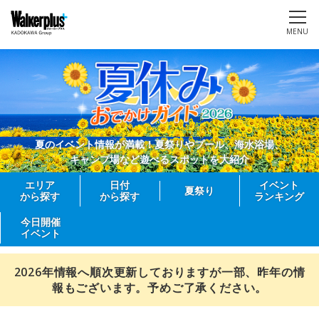
MENU
夏のイベント情報が満載！夏祭りやプール、海水浴場、
キャンプ場など遊べるスポットを大紹介
エリア
日付
イベント
夏祭り
から探す
から探す
ランキング
今日開催
イベント
2026年情報へ順次更新しておりますが一部、昨年の情
報もございます。予めご了承ください。