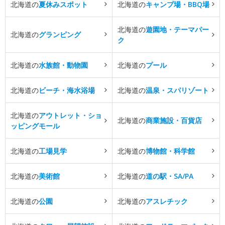
北海道の
夏休みスポット
北海道の
キャンプ場・BBQ場
北海道の
遊園地・テーマパー
北海道の
グランピング
ク
北海道の
水族館・動物園
北海道の
プール
北海道の
ビーチ・海水浴場
北海道の
温泉・スパリゾート
北海道の
アウトレット・ショ
北海道の
商業施設・百貨店
ッピングモール
北海道の
工場見学
北海道の
博物館・科学館
北海道の
美術館
北海道の
道の駅・SA/PA
北海道の
公園
北海道の
アスレチック