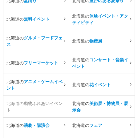
北海道の
盆踊り
北海道の
屋台のある夏祭り
北海道の
体験イベント・アク
北海道の
無料イベント
ティビティ
北海道の
グルメ・フードフェ
北海道の
物産展
ス
北海道の
コンサート・音楽イ
北海道の
フリーマーケット
ベント
北海道の
アニメ・ゲームイベ
北海道の
花イベント
ント
北海道の
動物ふれあいイベン
北海道の
美術展・博物展・展
ト
示会
北海道の
演劇・講演会
北海道の
フェア