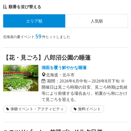
順番を並び替える
エリア順
人気順
59
北海道の夏イベント
件ヒットしました
【花・見ごろ】八郎沼公園の睡蓮
湖面を覆う鮮やかな睡蓮
北海道・北斗市
期間：
2026年6月中旬～2026年8月下旬 ※
開催日は見ごろ時期の目安、見ごろ時期は気候
等により前後する場合あり。初夏から秋にかけ
て見ごろを迎える。
体験イベント・アクティビティ
無料イベント