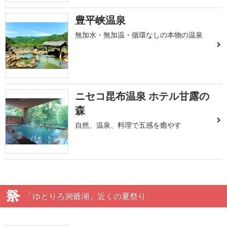
豊平峡温泉
無加水・無加温・循環なしの本物の温泉
ニセコ昆布温泉 ホテル甘露の
森
自然、温泉、料理で五感を癒やす
「ゆとりろ洞爺湖」近くの夏祭り