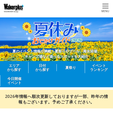
MENU
夏のイベント情報が満載！夏祭りやプール、海水浴場、
キャンプ場など遊べるスポットを大紹介
エリア
日付
イベント
夏祭り
から探す
から探す
ランキング
今日開催
イベント
2026年情報へ順次更新しておりますが一部、昨年の情
報もございます。予めご了承ください。