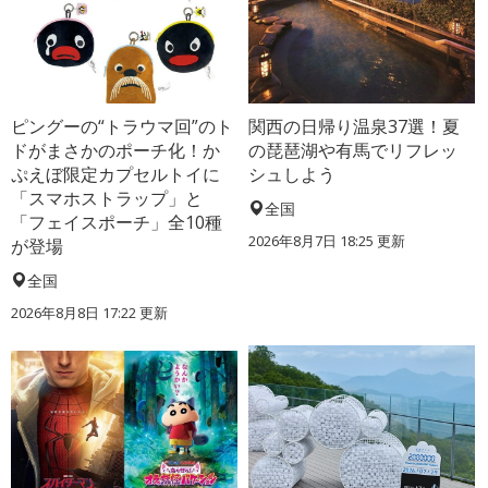
ピングーの“トラウマ回”のト
関西の日帰り温泉37選！夏
ドがまさかのポーチ化！か
の琵琶湖や有馬でリフレッ
ぷえぼ限定カプセルトイに
シュしよう
「スマホストラップ」と
全国
「フェイスポーチ」全10種
2026年8月7日 18:25
更新
が登場
全国
2026年8月8日 17:22
更新