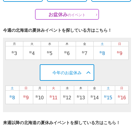
お盆休み
の
イベント
今週の北海道の夏休みイベントを探している方はこちら！
月
火
水
木
金
土
日
8/
8/
8/
8/
8/
8/
8/
3
4
5
6
7
8
9
今年のお盆休み
土
日
月
火
水
木
金
土
日
8/
8/
8/
8/
8/
8/
8/
8/
8/
8
9
10
11
12
13
14
15
16
来週以降の北海道の夏休みイベントを探している方はこちら！