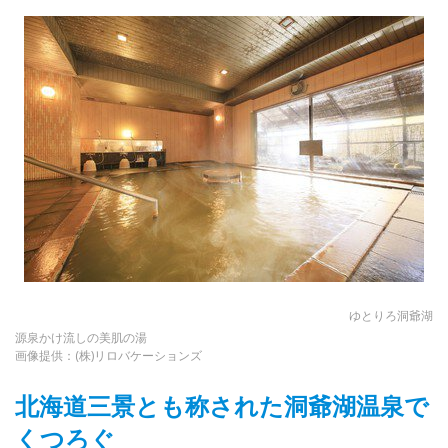
ゆとりろ洞爺湖
源泉かけ流しの美肌の湯
画像提供：(株)リロバケーションズ
北海道三景とも称された洞爺湖温泉で
くつろぐ