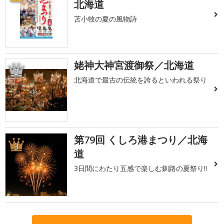
北海道
苫小牧の夏の風物詩
姥神大神宮渡御祭／北海道
2
北海道で最古の伝統を誇るといわれる祭り
第79回 くしろ港まつり／北海
3
道
3日間にわたり五感で楽しむ釧路の夏祭り!!