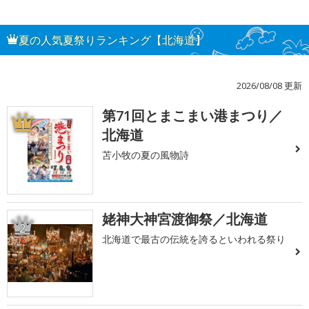
夏の人気夏祭りランキング【北海道】
2026/08/08 更新
第71回とまこまい港まつり／
1
北海道
苫小牧の夏の風物詩
姥神大神宮渡御祭／北海道
2
北海道で最古の伝統を誇るといわれる祭り