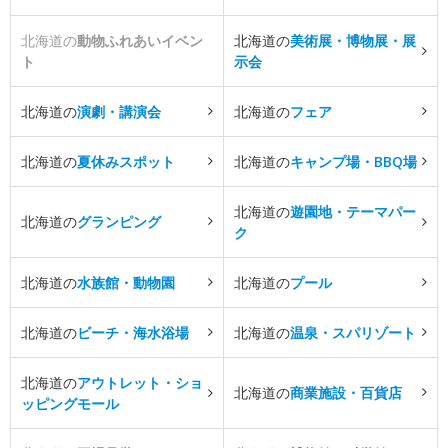
北海道の
動物ふれあいイベン
北海道の
美術展・博物展・展
ト
示会
北海道の
演劇・講演会
北海道の
フェア
北海道の
夏休みスポット
北海道の
キャンプ場・BBQ場
北海道の
遊園地・テーマパー
北海道の
グランピング
ク
北海道の
水族館・動物園
北海道の
プール
北海道の
ビーチ・海水浴場
北海道の
温泉・スパリゾート
北海道の
アウトレット・ショ
北海道の
商業施設・百貨店
ッピングモール