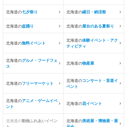
北海道の
七夕祭り
北海道の
縁日・納涼祭
北海道の
盆踊り
北海道の
屋台のある夏祭り
北海道の
体験イベント・アク
北海道の
無料イベント
ティビティ
北海道の
グルメ・フードフェ
北海道の
物産展
ス
北海道の
コンサート・音楽イ
北海道の
フリーマーケット
ベント
北海道の
アニメ・ゲームイベ
北海道の
花イベント
ント
北海道の
動物ふれあいイベン
北海道の
美術展・博物展・展
ト
示会