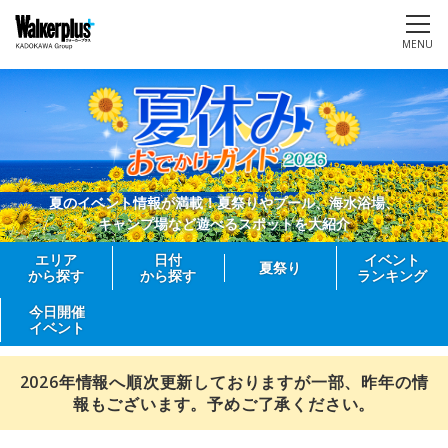
MENU
夏のイベント情報が満載！夏祭りやプール、海水浴場、
キャンプ場など遊べるスポットを大紹介
エリア
日付
イベント
夏祭り
から探す
から探す
ランキング
今日開催
イベント
2026年情報へ順次更新しておりますが一部、昨年の情
報もございます。予めご了承ください。