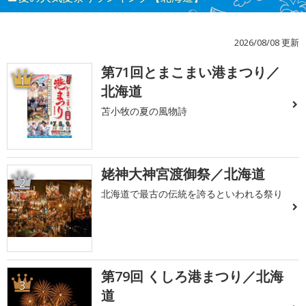
2026/08/08 更新
第71回とまこまい港まつり／
1
北海道
苫小牧の夏の風物詩
姥神大神宮渡御祭／北海道
2
北海道で最古の伝統を誇るといわれる祭り
第79回 くしろ港まつり／北海
3
道