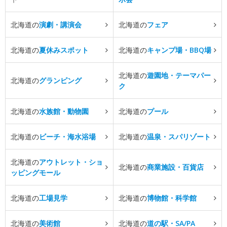
北海道の
演劇・講演会
北海道の
フェア
北海道の
夏休みスポット
北海道の
キャンプ場・BBQ場
北海道の
遊園地・テーマパー
北海道の
グランピング
ク
北海道の
水族館・動物園
北海道の
プール
北海道の
ビーチ・海水浴場
北海道の
温泉・スパリゾート
北海道の
アウトレット・ショ
北海道の
商業施設・百貨店
ッピングモール
北海道の
工場見学
北海道の
博物館・科学館
北海道の
美術館
北海道の
道の駅・SA/PA