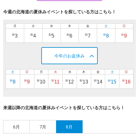
今週の北海道の夏休みイベントを探している方はこちら！
月
火
水
木
金
土
日
8/
8/
8/
8/
8/
8/
8/
3
4
5
6
7
8
9
今年のお盆休み
土
日
月
火
水
木
金
土
日
8/
8/
8/
8/
8/
8/
8/
8/
8/
8
9
10
11
12
13
14
15
16
来週以降の北海道の夏休みイベントを探している方はこちら！
6月
7月
8月