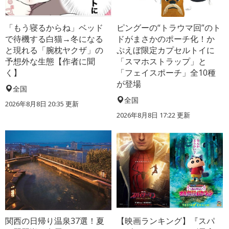
「もう寝るからね」ベッド
ピングーの“トラウマ回”のト
で待機する白猫→冬になる
ドがまさかのポーチ化！か
と現れる「腕枕ヤクザ」の
ぷえぼ限定カプセルトイに
予想外な生態【作者に聞
「スマホストラップ」と
く】
「フェイスポーチ」全10種
が登場
全国
全国
2026年8月8日 20:35
更新
2026年8月8日 17:22
更新
関西の日帰り温泉37選！夏
【映画ランキング】『スパ