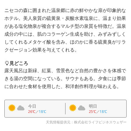
ニセコの森に囲まれた温泉郷に赤の鮮やかな扉が印象的な
ホテル。美人泉質の硫黄泉・炭酸水素塩泉に、温まり効果
がある塩化物泉が複合するマルチ型の泉質を特徴だ。温泉
成分の中には、肌のコラーゲン生成を助け、みずみずしく
してくれるメタケイ酸を含み、ほのかに香る硫黄臭がリラ
クゼージョン効果を与えてくれる。
見どころ
露天風呂は新緑、紅葉、雪景色など自然の豊かさを体感で
きる湯の空間になっている。サウナもある。夕食には季節
に合わせた食材を使用した、和洋創作料理が味わえる。
今日
明日
26℃
／
18℃
25℃
／
18℃
天気情報提供元：株式会社ライフビジネスウェザー