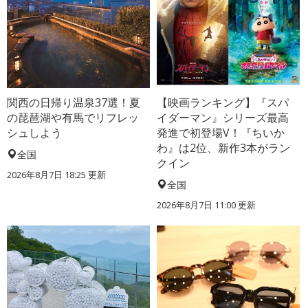
関西の日帰り温泉37選！夏
【映画ランキング】『スパ
の琵琶湖や有馬でリフレッ
イダーマン』シリーズ最高
シュしよう
発進で初登場V！『ちいか
わ』は2位、新作3本がラン
全国
クイン
2026年8月7日 18:25
更新
全国
2026年8月7日 11:00
更新