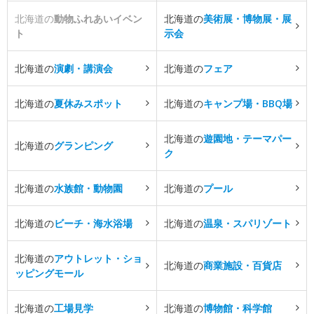
北海道の
動物ふれあいイベン
北海道の
美術展・博物展・展
ト
示会
北海道の
演劇・講演会
北海道の
フェア
北海道の
夏休みスポット
北海道の
キャンプ場・BBQ場
北海道の
遊園地・テーマパー
北海道の
グランピング
ク
北海道の
水族館・動物園
北海道の
プール
北海道の
ビーチ・海水浴場
北海道の
温泉・スパリゾート
北海道の
アウトレット・ショ
北海道の
商業施設・百貨店
ッピングモール
北海道の
工場見学
北海道の
博物館・科学館