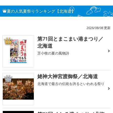
夏の人気夏祭りランキング【北海道】
2026/08/08 更新
第71回とまこまい港まつり／
1
北海道
苫小牧の夏の風物詩
姥神大神宮渡御祭／北海道
2
北海道で最古の伝統を誇るといわれる祭り