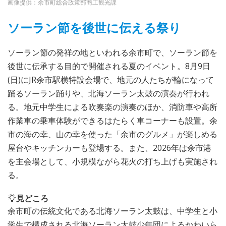
画像提供：余市町総合政策部商工観光課
ソーラン節を後世に伝える祭り
ソーラン節の発祥の地といわれる余市町で、ソーラン節を
後世に伝承する目的で開催される夏のイベント。8月9日
(日)にJR余市駅横特設会場で、地元の人たちが輪になって
踊るソーラン踊りや、北海ソーラン太鼓の演奏が行われ
る。地元中学生による吹奏楽の演奏のほか、消防車や高所
作業車の乗車体験ができるはたらく車コーナーも設置。余
市の海の幸、山の幸を使った「余市のグルメ」が楽しめる
屋台やキッチンカーも登場する。また、2026年は余市港
を主会場として、小規模ながら花火の打ち上げも実施され
る。
見どころ
余市町の伝統文化である北海ソーラン太鼓は、中学生と小
学生で構成される北海ソーラン太鼓少年団によるかわいら