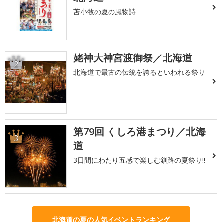
苫小牧の夏の風物詩
姥神大神宮渡御祭／北海道
2
北海道で最古の伝統を誇るといわれる祭り
第79回 くしろ港まつり／北海
3
道
3日間にわたり五感で楽しむ釧路の夏祭り!!
北海道の夏の人気イベントランキング