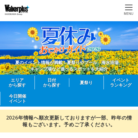
MENU
夏のイベント情報が満載！夏祭りやプール、海水浴場、
キャンプ場など遊べるスポットを大紹介
エリア
日付
イベント
夏祭り
から探す
から探す
ランキング
今日開催
イベント
2026年情報へ順次更新しておりますが一部、昨年の情
報もございます。予めご了承ください。