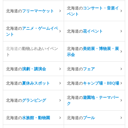
北海道の
コンサート・音楽イ
北海道の
フリーマーケット
ベント
北海道の
アニメ・ゲームイベ
北海道の
花イベント
ント
北海道の
動物ふれあいイベン
北海道の
美術展・博物展・展
ト
示会
北海道の
演劇・講演会
北海道の
フェア
北海道の
夏休みスポット
北海道の
キャンプ場・BBQ場
北海道の
遊園地・テーマパー
北海道の
グランピング
ク
北海道の
水族館・動物園
北海道の
プール