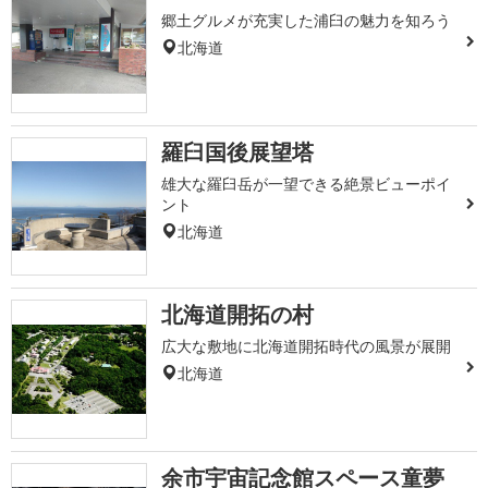
郷土グルメが充実した浦臼の魅力を知ろう
北海道
羅臼国後展望塔
雄大な羅臼岳が一望できる絶景ビューポイ
ント
北海道
北海道開拓の村
広大な敷地に北海道開拓時代の風景が展開
北海道
余市宇宙記念館スペース童夢