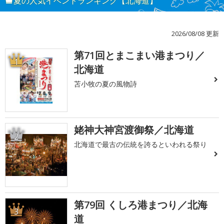
夏の人気イベントランキング【北海道】
2026/08/08 更新
第71回とまこまい港まつり／
1
北海道
苫小牧の夏の風物詩
姥神大神宮渡御祭／北海道
2
北海道で最古の伝統を誇るといわれる祭り
第79回 くしろ港まつり／北海
3
道