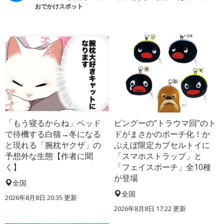
おでかけスポット
「もう寝るからね」ベッド
ピングーの“トラウマ回”のト
で待機する白猫→冬になる
ドがまさかのポーチ化！か
と現れる「腕枕ヤクザ」の
ぷえぼ限定カプセルトイに
予想外な生態【作者に聞
「スマホストラップ」と
く】
「フェイスポーチ」全10種
が登場
全国
全国
2026年8月8日 20:35
更新
2026年8月8日 17:22
更新