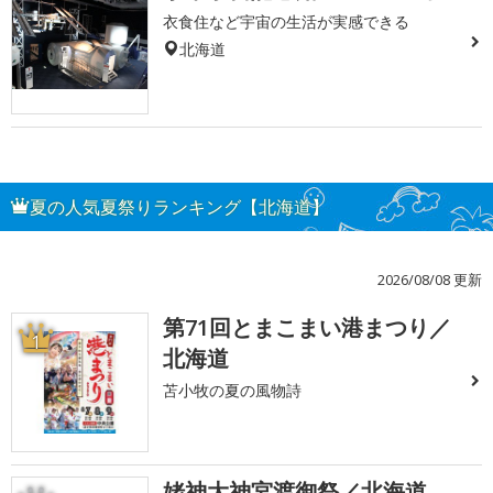
衣食住など宇宙の生活が実感できる
北海道
夏の人気夏祭りランキング【北海道】
2026/08/08 更新
第71回とまこまい港まつり／
1
北海道
苫小牧の夏の風物詩
姥神大神宮渡御祭／北海道