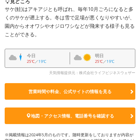
見どころ
サケ(鮭)はアキアジとも呼ばれ、毎年10月ごろになると多
くのサケが遡上する。冬は雪で足場が悪くなりやすいが、
園内からオオワシやオジロワシなどが飛来する様子も見る
ことができる。
今日
明日
25℃
／
19℃
25℃
／
19℃
天気情報提供元：株式会社ライフビジネスウェザー
営業時間や料金、公式サイトの
情報を見る
地図・アクセス情報、電話番号を確認する
※掲載情報は2024年5月のものです。随時更新をしておりますが内容が