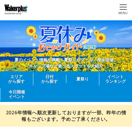
MENU
夏のイベント情報が満載！夏祭りやプール、海水浴場、
キャンプ場など遊べるスポットを大紹介
エリア
日付
イベント
夏祭り
から探す
から探す
ランキング
今日開催
イベント
2026年情報へ順次更新しておりますが一部、昨年の情
報もございます。予めご了承ください。