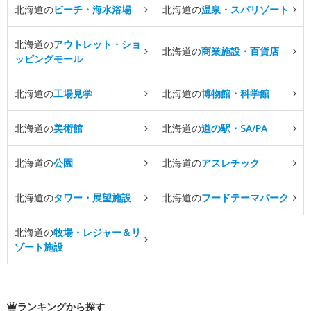
北海道の
ビーチ・海水浴場
北海道の
温泉・スパリゾート
北海道の
アウトレット・ショ
北海道の
商業施設・百貨店
ッピングモール
北海道の
工場見学
北海道の
博物館・科学館
北海道の
美術館
北海道の
道の駅・SA/PA
北海道の
公園
北海道の
アスレチック
北海道の
タワー・展望施設
北海道の
フードテーマパーク
北海道の
牧場・レジャー＆リ
ゾート施設
ランキングから探す