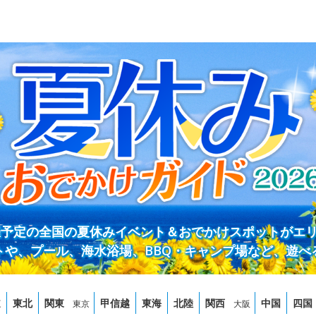
開催予定の全国の夏休みイベント＆おでかけスポットがエ
トや、プール、海水浴場、BBQ・キャンプ場など、遊べ
道
東北
関東
甲信越
東海
北陸
関西
中国
四国
東京
大阪