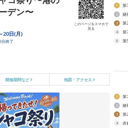
第
1
ーデン〜
姥
2
第
3
このページをスマホで
見る
第
4
～20日(月)
第
0分終了
5
開催期間など
地図・アクセス
第
1
姥
2
第
3
赤
4