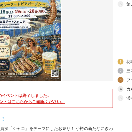
第
5
花
1
三
2
フ
3
カ
4
のイベントは終了しました。
浜
5
ントはこちらからご確認ください。
た！
資源「シャコ」をテーマにしたお祭り！ 小樽の新たなにぎわ