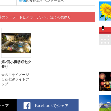
全国
の夏休みイベント一覧へ
港のシーフードビアガーデン〜」近くの夏祭り
第2回小樽堺町七夕
祭り
天の川をイメージ
した七夕ライトア
ップ！
でシェア
Facebookでシェア