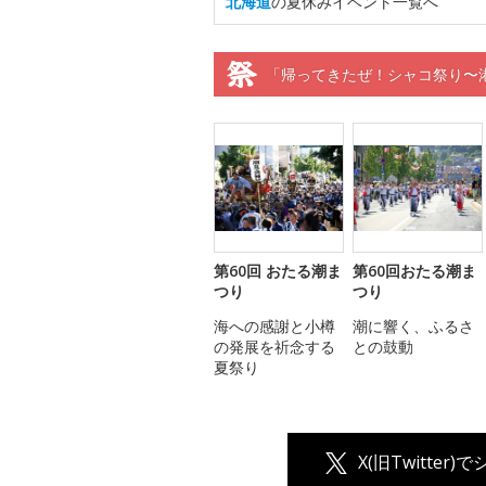
北海道
の夏休みイベント一覧へ
「帰ってきたぜ！シャコ祭り〜
第60回 おたる潮ま
第60回おたる潮ま
つり
つり
海への感謝と小樽
潮に響く、ふるさ
の発展を祈念する
との鼓動
夏祭り
X(旧Twitter)