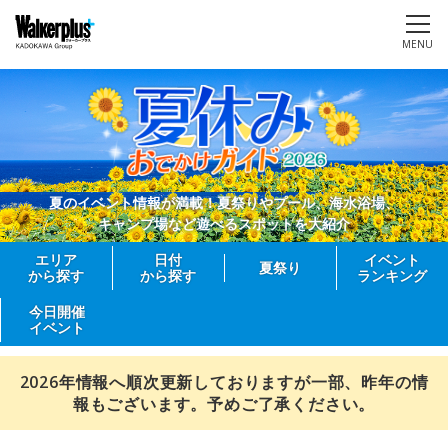
MENU
夏のイベント情報が満載！夏祭りやプール、海水浴場、
キャンプ場など遊べるスポットを大紹介
エリア
日付
イベント
夏祭り
から探す
から探す
ランキング
今日開催
イベント
2026年情報へ順次更新しておりますが一部、昨年の情
報もございます。予めご了承ください。