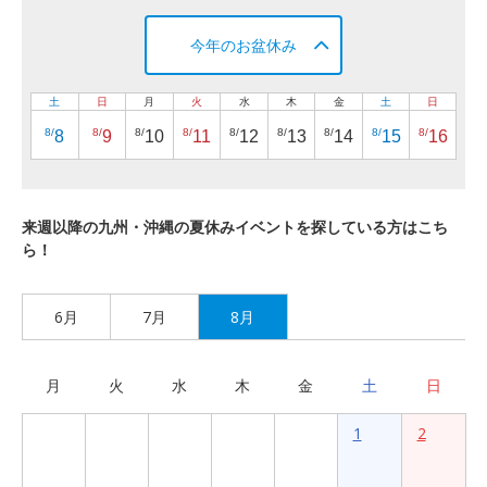
今年のお盆休み
土
日
月
火
水
木
金
土
日
8/
8/
8/
8/
8/
8/
8/
8/
8/
8
9
10
11
12
13
14
15
16
来週以降の九州・沖縄の夏休みイベントを探している方はこち
ら！
6月
7月
8月
月
火
水
木
金
土
日
1
2