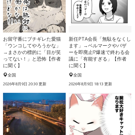
お留守番にブチギレた愛猫
新任PTA会長「無駄をなくし
「ウンコしてやろうかな」
ます」→ベルマークやバザ
→まさかの標的に「目が笑
ーを即廃止!?爆速で終わる会
ってない！」と恐怖【作者
議に「有能すぎる」【作者
に聞く】
に聞く】
全国
全国
2026年8月9日 20:30
更新
2026年8月9日 18:13
更新