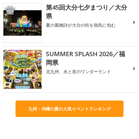
第45回大分七夕まつり／大分
2
県
夏の風物詩が大分の街を熱気に包む
SUMMER SPLASH 2026／福
3
岡県
北九州、水と音のワンダーランド
九州・沖縄の夏の人気イベントランキング