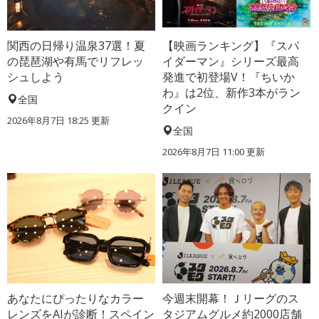
関西の日帰り温泉37選！夏
【映画ランキング】『スパ
の琵琶湖や有馬でリフレッ
イダーマン』シリーズ最高
シュしよう
発進で初登場V！『ちいか
わ』は2位、新作3本がラン
全国
クイン
2026年8月7日 18:25
更新
全国
2026年8月7日 11:00
更新
あなたにぴったりなカラー
今週末開幕！Ｊリーグのス
レンズをAIが診断！スペイン
タジアムグルメ約2000店舗