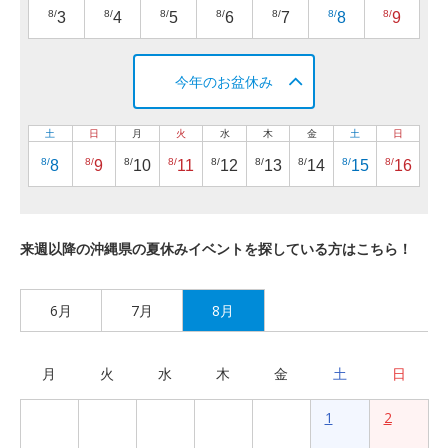
8/
8/
8/
8/
8/
8/
8/
3
4
5
6
7
8
9
今年のお盆休み
土
日
月
火
水
木
金
土
日
8/
8/
8/
8/
8/
8/
8/
8/
8/
8
9
10
11
12
13
14
15
16
来週以降の沖縄県の夏休みイベントを探している方はこちら！
6月
7月
8月
月
火
水
木
金
土
日
1
2