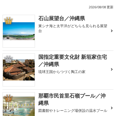
2026/08/08 更新
石山展望台／沖縄県
1
東シナ海と太平洋がどちらも見られる展望
台
国指定重要文化財 新垣家住宅
2
／沖縄県
琉球王国からつづく陶工の家
那覇市民首里石嶺プール／沖
3
縄県
図書館やトレーニング場併設の温水プール