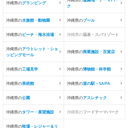
沖縄県の
グランピング
ク
沖縄県の
水族館・動物園
沖縄県の
プール
沖縄県の
ビーチ・海水浴場
沖縄県の
温泉・スパリゾート
沖縄県の
アウトレット・ショ
沖縄県の
商業施設・百貨店
ッピングモール
沖縄県の
工場見学
沖縄県の
博物館・科学館
沖縄県の
美術館
沖縄県の
道の駅・SA/PA
沖縄県の
公園
沖縄県の
アスレチック
沖縄県の
タワー・展望施設
沖縄県の
フードテーマパーク
沖縄県の
牧場・レジャー＆リ