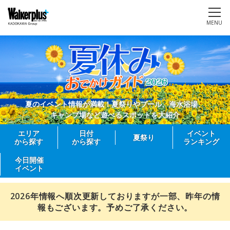
MENU
夏のイベント情報が満載！夏祭りやプール、海水浴場、
キャンプ場など遊べるスポットを大紹介
エリア
日付
イベント
夏祭り
から探す
から探す
ランキング
今日開催
イベント
2026年情報へ順次更新しておりますが一部、昨年の情
報もございます。予めご了承ください。