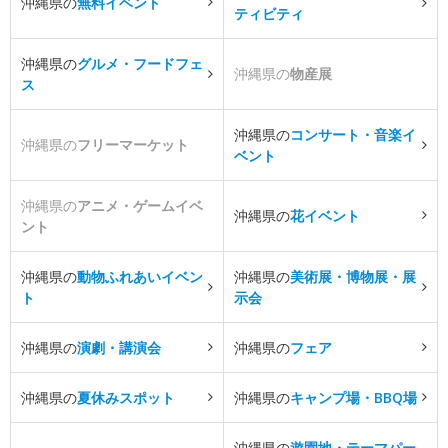
沖縄県の
無料イベント
ティビティ
沖縄県の
グルメ・フードフェ
沖縄県の
物産展
ス
沖縄県の
コンサート・音楽イ
沖縄県の
フリーマーケット
ベント
沖縄県の
アニメ・ゲームイベ
沖縄県の
花イベント
ント
沖縄県の
動物ふれあいイベン
沖縄県の
美術展・博物展・展
ト
示会
沖縄県の
演劇・講演会
沖縄県の
フェア
沖縄県の
夏休みスポット
沖縄県の
キャンプ場・BBQ場
沖縄県の
遊園地・テーマパー