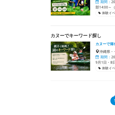
期間：
2
部14:00
体験イ
カヌーでキーワード探し
カヌーで湖
沖縄県・
期間：
2
9月1日・8
体験イ