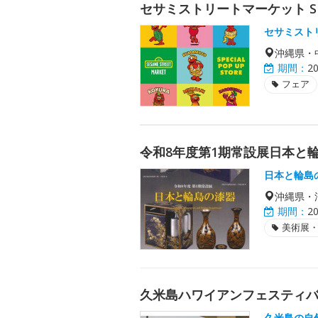
セサミストリートマーケット SPECI
セサミスト
沖縄県・
期間：
2
フェア
令和8年度第1期常設展日本と
日本と輪島
沖縄県・
期間：
2
美術展
久米島ハワイアンフェスティバル
久米島の自