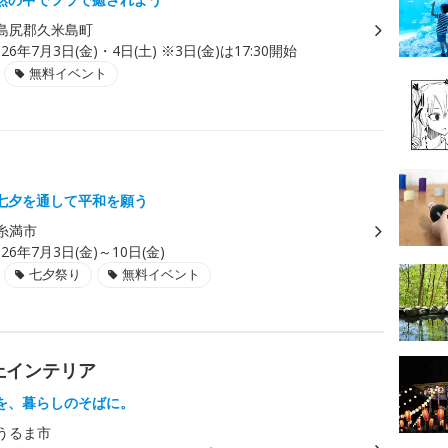
島尻郡久米島町
026年7月3日(金)・4日(土) ※3日(金)は17:30開始
無料イベント
七夕を通して平和を願う
糸満市
026年7月3日(金)～10日(金)
七夕祭り
無料イベント
上インテリア
を、暮らしのそばに。
うるま市