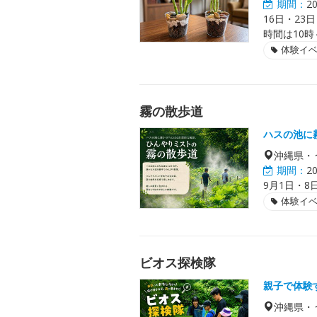
期間：
2
16日・23
時間は10時
体験イ
霧の散歩道
ハスの池に
沖縄県・
期間：
2
9月1日・8
体験イ
ビオス探検隊
親子で体験
沖縄県・