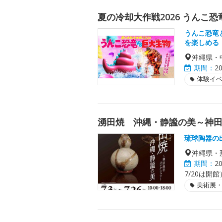
夏の冷却大作戦2026 うんこ恐
うんこ恐竜
を楽しめる
沖縄県・
期間：
2
体験イ
湧田焼 沖縄・静謐の美～神
琉球陶器の
沖縄県・
期間：
2
7/20は開
美術展