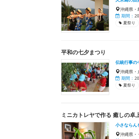
沖縄県・
期間：
2
夏祭り
平和の七夕まつり
伝統行事の
沖縄県・
期間：
2
夏祭り
ミニカトレヤで作る 癒しの卓
小さならん
沖縄県・