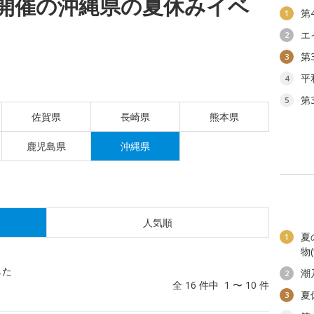
(土)開催の沖縄県の夏休みイベ
第
1
エ
2
第
3
平
4
第
5
佐賀県
長崎県
熊本県
鹿児島県
沖縄県
人気順
夏
1
物
した
潮
2
全 16 件中 1 〜 10 件
夏
3