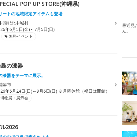
AL POP UP STORE(沖縄県)
リートの地域限定アイテムも登場
中頭郡北中城村
最近見
026年6月5日(金)～7月5日(日)
ん。
無料イベント
輪島の漆器
の漆器をテーマに展示。
浦添市
026年5月24日(日)～9月6日(日) ※月曜休館（祝日は開館）
・博物展・展示会
2026
然の中でフラで癒されよう