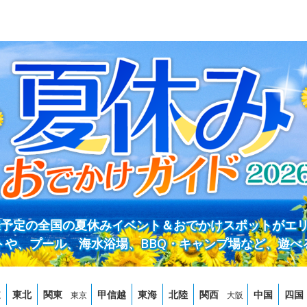
開催予定の全国の夏休みイベント＆おでかけスポットがエ
トや、プール、海水浴場、BBQ・キャンプ場など、遊べ
道
東北
関東
甲信越
東海
北陸
関西
中国
四国
東京
大阪