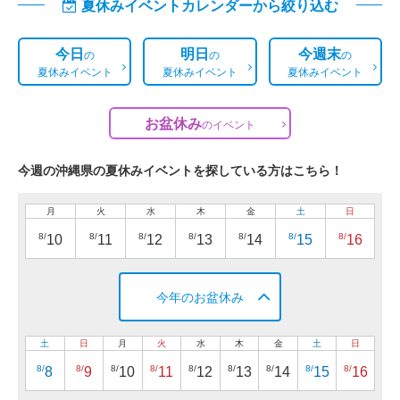
夏休みイベントカレンダーから絞り込む
今日
明日
今週末
の
の
の
夏休みイベント
夏休みイベント
夏休みイベント
お盆休み
の
イベント
今週の沖縄県の夏休みイベントを探している方はこちら！
月
火
水
木
金
土
日
8/
8/
8/
8/
8/
8/
8/
10
11
12
13
14
15
16
今年のお盆休み
土
日
月
火
水
木
金
土
日
8/
8/
8/
8/
8/
8/
8/
8/
8/
8
9
10
11
12
13
14
15
16