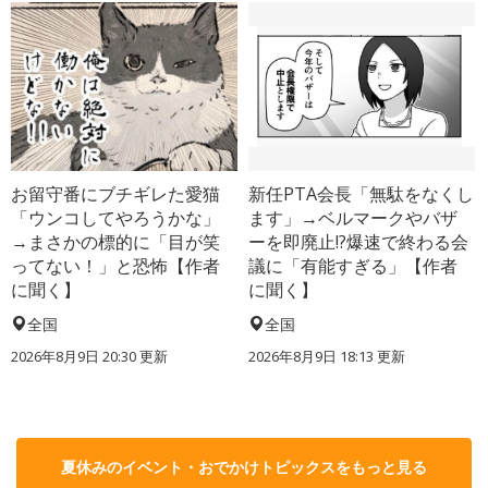
お留守番にブチギレた愛猫
新任PTA会長「無駄をなくし
「ウンコしてやろうかな」
ます」→ベルマークやバザ
→まさかの標的に「目が笑
ーを即廃止!?爆速で終わる会
ってない！」と恐怖【作者
議に「有能すぎる」【作者
に聞く】
に聞く】
全国
全国
2026年8月9日 20:30
更新
2026年8月9日 18:13
更新
夏休みのイベント・おでかけトピックスをもっと見る