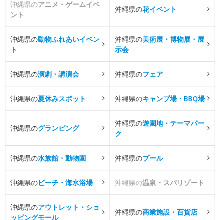
沖縄県の
アニメ・ゲームイベ
沖縄県の
花イベント
ント
沖縄県の
動物ふれあいイベン
沖縄県の
美術展・博物展・展
ト
示会
沖縄県の
演劇・講演会
沖縄県の
フェア
沖縄県の
夏休みスポット
沖縄県の
キャンプ場・BBQ場
沖縄県の
遊園地・テーマパー
沖縄県の
グランピング
ク
沖縄県の
水族館・動物園
沖縄県の
プール
沖縄県の
ビーチ・海水浴場
沖縄県の
温泉・スパリゾート
沖縄県の
アウトレット・ショ
沖縄県の
商業施設・百貨店
ッピングモール