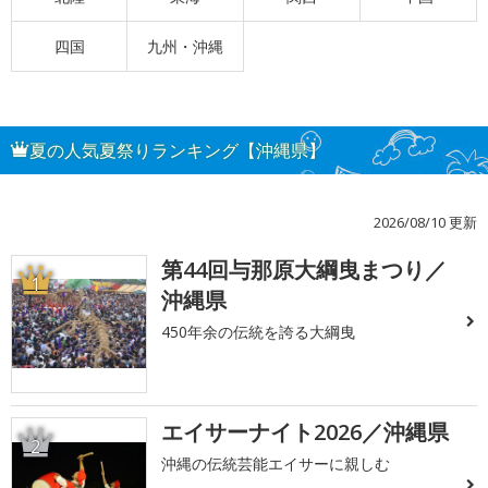
四国
九州・沖縄
夏の人気夏祭りランキング【沖縄県】
2026/08/10 更新
第44回与那原大綱曳まつり／
1
沖縄県
450年余の伝統を誇る大綱曳
エイサーナイト2026／沖縄県
2
沖縄の伝統芸能エイサーに親しむ