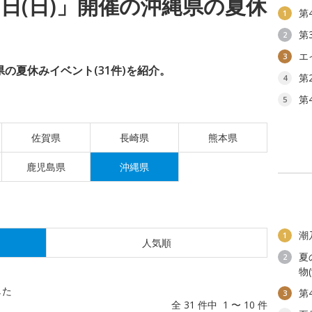
月9日(日)」開催の沖縄県の夏休
第
1
第
2
エ
3
縄県の夏休みイベント(31件)を紹介。
第
4
第
5
佐賀県
長崎県
熊本県
鹿児島県
沖縄県
潮
1
人気順
夏
2
物
した
第
3
全 31 件中 1 〜 10 件