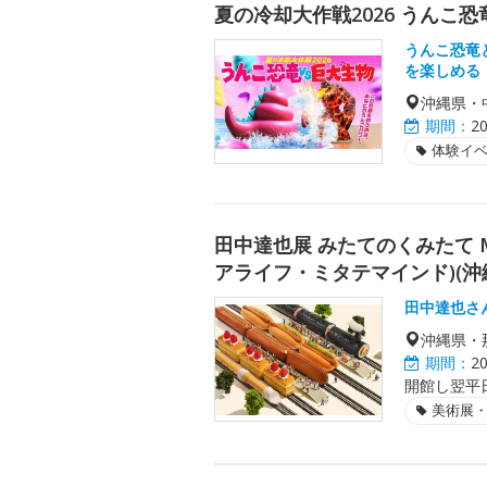
夏の冷却大作戦2026 うんこ恐
うんこ恐竜
を楽しめる
沖縄県・
期間：
2
体験イ
田中達也展 みたてのくみたて MIN
アライフ・ミタテマインド)(沖
田中達也さ
沖縄県・
期間：
2
開館し翌平
美術展