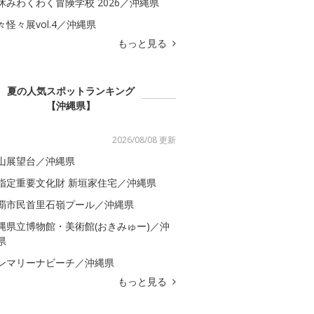
休みわくわく冒険学校 2026／沖縄県
々怪々展vol.4／沖縄県
もっと見る
夏の人気スポットランキング
【沖縄県】
2026/08/08 更新
山展望台／沖縄県
指定重要文化財 新垣家住宅／沖縄県
覇市民首里石嶺プール／沖縄県
縄県立博物館・美術館(おきみゅー)／沖
県
ンマリーナビーチ／沖縄県
もっと見る