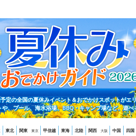
開催予定の全国の夏休みイベント＆おでかけスポットがエ
トや、プール、海水浴場、BBQ・キャンプ場など、遊べ
道
東北
関東
甲信越
東海
北陸
関西
中国
四国
東京
大阪