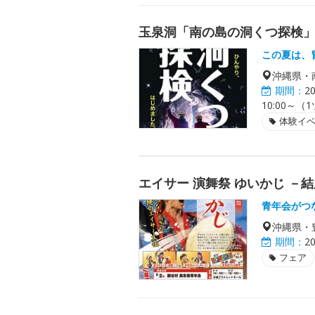
玉泉洞「南の島の洞くつ探検
この夏は、
沖縄県・
期間：
2
10:00～（
体験イ
エイサー 演舞祭 ゆいかじ －
青年会がつ
沖縄県・
期間：
2
フェア