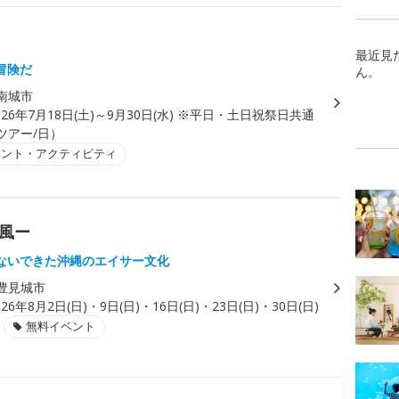
」
最近見
冒険だ
ん。
南城市
026年7月18日(土)～9月30日(水) ※平日・土日祝祭日共通
1ツアー/日）
ベント・アクティビティ
結風ー
ないできた沖縄のエイサー文化
豊見城市
026年8月2日(日)・9日(日)・16日(日)・23日(日)・30日(日)
無料イベント