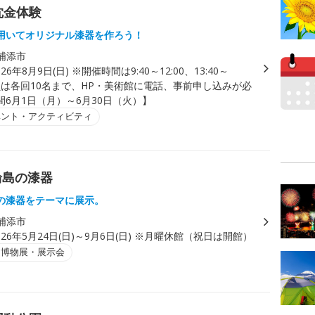
沈金体験
用いてオリジナル漆器を作ろう！
浦添市
026年8月9日(日) ※開催時間は9:40～12:00、13:40～
定員は各回10名まで、HP・美術館に電話、事前申し込みが必
間6月1日（月）～6月30日（火）】
ベント・アクティビティ
輪島の漆器
の漆器をテーマに展示。
浦添市
026年5月24日(日)～9月6日(日) ※月曜休館（祝日は開館）
・博物展・展示会