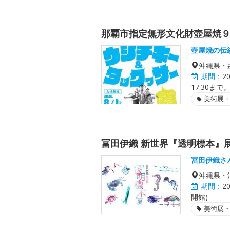
那覇市指定無形文化財壺屋焼
壺屋焼の伝
沖縄県・
期間：
2
17:30まで
美術展
冨田伊織 新世界『透明標本』展
冨田伊織さ
沖縄県・
期間：
2
開館)
美術展