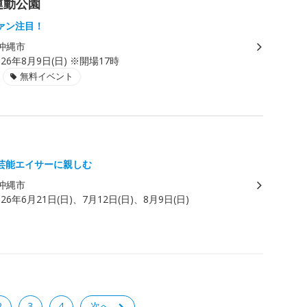
運動公園
ァン注目！
沖縄市
026年8月9日(日) ※開場17時
無料イベント
芸能エイサーに親しむ
沖縄市
026年6月21日(日)、7月12日(日)、8月9日(日)
2
3
4
次へ