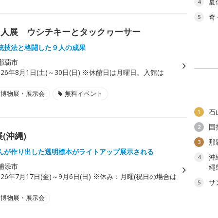
夏
4
奇
5
９人展 ウシチキーとタックヮーサー
統技法と格闘した９人の成果
那覇市
026年8月1日(土)～30日(日) ※休館日は月曜日。入館は
。
・博物展・展示会
無料イベント
石
1
国
2
(沖縄)
那
3
んが作り出した透明標本がライトアップ展示される
沖
4
浦添市
縄
026年7月17日(金)～9月6日(日) ※休み：月曜(祝日の場合は
サ
5
・博物展・展示会