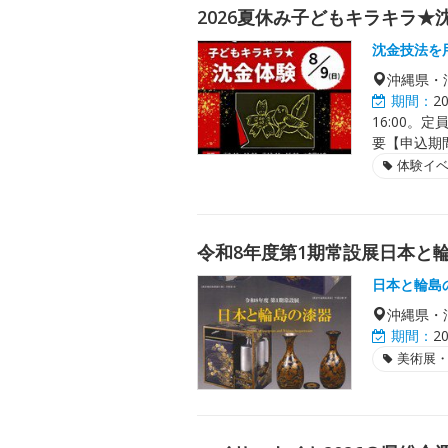
2026夏休み子どもキラキラ★
沈金技法を
沖縄県・
期間：
2
16:00。
要【申込期
体験イ
令和8年度第1期常設展日本と
日本と輪島
沖縄県・
期間：
2
美術展